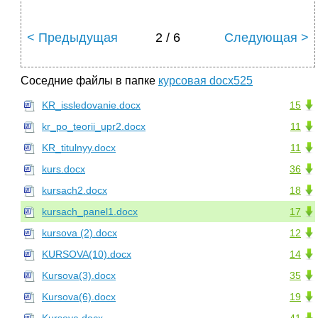
< Предыдущая
2 / 6
Следующая >
Соседние файлы в папке
курсовая docx525
KR_issledovanie.docx
15
kr_po_teorii_upr2.docx
11
KR_titulnyy.docx
11
kurs.docx
36
kursach2.docx
18
kursach_panel1.docx
17
kursova (2).docx
12
KURSOVA(10).docx
14
Kursova(3).docx
35
Kursova(6).docx
19