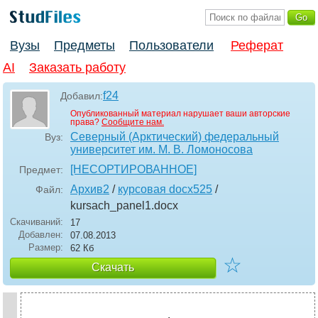
Вузы
Предметы
Пользователи
Реферат
AI
Заказать работу
f24
Добавил:
Опубликованный материал нарушает ваши авторские
права?
Сообщите нам.
Северный (Арктический) федеральный
Вуз:
университет им. М. В. Ломоносова
[НЕСОРТИРОВАННОЕ]
Предмет:
Архив2
/
курсовая docx525
/
Файл:
kursach_panel1
.docx
Скачиваний:
17
Добавлен:
07.08.2013
Размер:
62 Кб
☆
Скачать