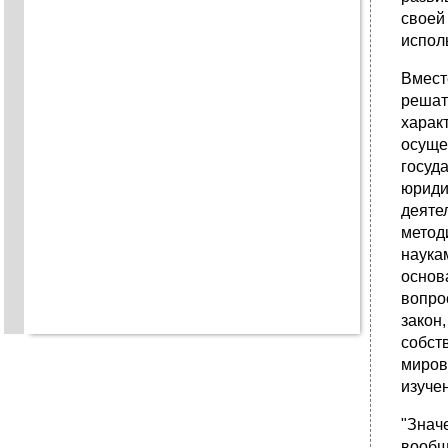
своей
испол
Вмест
решат
харак
осуще
госуд
юриди
деяте
метод
наука
основ
вопро
закон
собст
миров
изуче
"Знач
вообщ