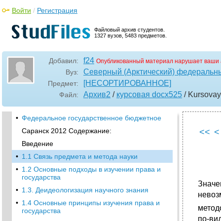
Войти
/
Регистрация
Файловый архив студентов.
1327 вузов, 5483 предметов.
f24
Добавил:
Опубликованный материал нарушает ваши 
Северный (Арктический) федеральны
Вуз:
[НЕСОРТИРОВАННОЕ]
Предмет:
Архив2
/
курсовая docx525
/ Kursovay
Файл:
•
Федеральное государственное бюджетное
Саранск 2012 Содержание:
<<
<
Введение
•
1.1 Связь предмета и метода науки
•
1.2 Основные подходы в изучении права и
государства
Значе
•
1.3. Деидеологизация научного знания
невоз
•
1.4 Основные принципы изучения права и
метод
государства
по-ви