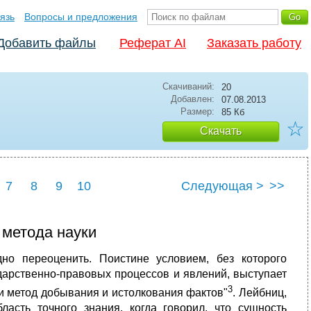
язь
Вопросы и предложения
Добавить файлы
Реферат AI
Заказать работу
Скачиваний:
20
Добавлен:
07.08.2013
Размер:
85 Кб
☆
Скачать
7
8
9
10
Следующая >
>>
 метода науки
но переоценить. Поистине условием, без которого
дарственно-право­вых процессов и явлений, выступает
3
ли метод добывания и истол­кования фактов"
. Лейбниц,
ласть точного знания, когда говорил, что сущность