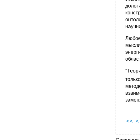
долог
конст
онтол
научн
Любое
мысли
энерг
облас
"Теор
только
метод
взаим
замен
<<
<