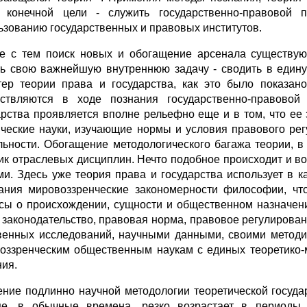
 конечной цели - служить государственно-правовой п
ьзованию государственных и правовых инсти­тутов.
е с тем поиск новых и обогащение арсенала существую­
ь свою важнейшую внутреннюю задачу - сводить в едину
тер теории права и го­сударства, как это было показа
ствляются в ходе познания государст­венно-правовой
арства проявляется вполне рельефно еще и в том, что ее
ческие науки, изучающие нормы и условия правового рег
льности. Обогащение методологического багажа теории, в
ик отраслевых дисциплин. Нечто подобное происходит и 
ми. Здесь уже теория права и государства использует в 
ания мировоззренческие закономерности философии, что
сы о происхождении, сущности и общественном назначени
, законодатель­ство, правовая норма, правовое регулирован
венных исследований, на­учными данными, своими метод
оззренческим общественным на­укам с единых теоретико-
ния.
ение подлинно научной методологии теоретической госу­д
е, в обычные времена, резко возрастает в периоды с