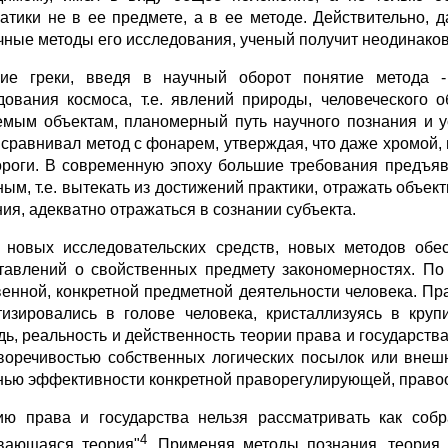
атики не в ее предмете, а в ее методе. Действи­тельно, 
чные методы его исследования, ученый получит неодинако­
ие греки, введя в научный оборот понятие метода - 
дования кос­моса, т.е. явлений природы, человеческого
емым объектам, планомерный путь научного познания и 
 сравнивал метод с фонарем, утверждая, что даже хромой, и
ороги. В современную эпоху большие требования предъ­я
­ным, т.е. вытекать из достижений практики, отражать объе
ния, адекватно отражаться в сознании субъекта.
 новых исследовательских средств, новых методов обес­
тавле­ний о свойственных предмету закономерностях. По
венной, конкретной предметной деятельности человека. Пр
тизировались в голове человека, кристаллизуясь в круп
дь, реальность и действенность теории права и государства
воречивостью собственных логических посылок или внеш­
нью эффективности конкретной праворегулирующей, правоо
ию права и государства нельзя рассматривать как собр
4
вающаяся теория"
. Применяя методы познания, теория 