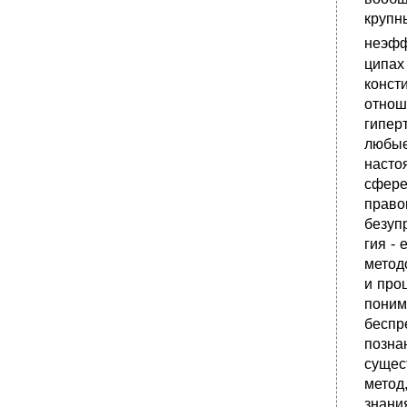
круп
неэфф
ципах
конст
отнош
гипер
любые
насто
сфере
право
безуп
гия -
метод
и про
поним
беспр
позна
сущес
метод
знани