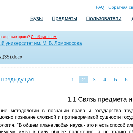
FAQ
Обратная св
Вузы
Предметы
Пользователи
авторские права?
Сообщите нам.
й университет им. М. В. Ломоносова
a(35)
.docx
 Предыдущая
1
2
3
4
5
6
1.1 Связь предмета и
ние методологии в познании права и государства труд
можно позна­ние сложной и противоречивой сущности госу
ология. "В общем плане любая наука - это и есть способ и
димому, имел в виду общее по­ложение, а не только об