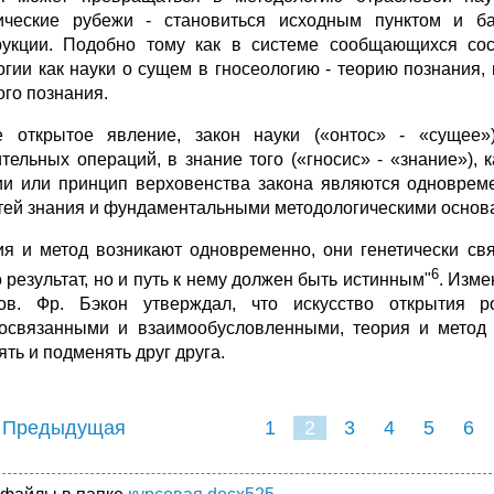
ические рубежи - становиться исходным пунктом и баз
рукции. По­добно тому как в системе сообщающихся сос
огии как науки о сущем в гносеологию - теорию познания, 
ого познания.
 открытое явление, закон науки («онтос» - «сущее»
тельных опе­раций, в знание того («гносис» - «знание»), 
ии или принцип верхо­венства закона являются одноврем
тей знания и фундаментальными ме­тодологическими основ
ия и метод возникают одновременно, они генетически св
6
 ре­зультат, но и путь к нему должен быть истинным"
. Изме
ов. Фр. Бэкон утверждал, что искусство открытия 
освязанными и взаимообусловленны­ми, теория и метод 
ять и подменять друг друга.
 Предыдущая
1
2
3
4
5
6