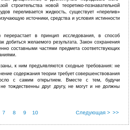
ой строительства новой теоретико-познавательной
удов переливается жидкость, существует «перелив»
изучающую источники, сред­ства и условия истинности
) перерастает в принцип исследования, в способ
как добиться жела­емого результата. Закон сохранения
енно составными частями пред­мета соответствующих
аниями.
я­заны, к ним предъявляются сходные требования: не
нение со­держания теории требует совершенствования
росло с самим открытием. Вместе с тем, будучи
не тождественны друг другу, не могут и не должны
7
8
9
10
Следующая >
>>