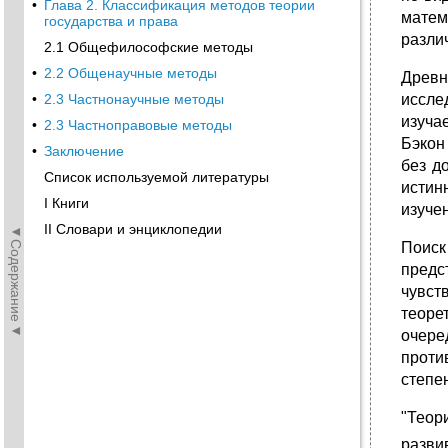
•
Глава 2. Классификация методов теории
матем
государства и права
разли
2.1 Общефилософские методы
•
2.2 Общенаучные методы
Древн
•
2.3 Частнонаучные методы
иссле
изуча
•
2.3 Частноправовые методы
Бэкон
•
Заключение
без д
Список используемой литературы
истин
I Книги
изуче
II Словари и энциклопедии
◄Содержание◄
Поиск
предс
чувст
теоре
очере
проти
степе
"Теор
разви