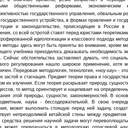
ными общественными реформами, экономическим кри
ективностью государственного управления, обвальным ро
 государственного устройства, в формах правления и госу­
иту­ции и законодательстве, происходящие в России в
ения, со всей остротой ставят перед юристами-теоретиками
трофированной идеологизации и классового подхода методол
 методы здесь могут быть приняты во вни­мание, кроме ме
ящего учебника приходилось доказывать необходи­мость э
. Сейчас обстоятельства заставляют думать, что социал
вого регули­рования нашло широкое применение, хотя м
речен. Передовая методология, технология, «ноу-хау» - это
 ее застой и стагнация. Предмет теории права и государст
ом их изучения. Если теория раскрывает природу, сущност
цессов, то метод ориентирует и нацеливает на определен
ания этой природы, сущности, закономерностей. В основ
едметным, наука - бессодержательной. В свою очеред
ния, может выполнить стоящую перед ней задачу, созда
твует не­преодолимой китайской стены между предметом 
, средства решения науч­ной задачи могут перевоплощать
я может превращаться в методологию отраслевой нау