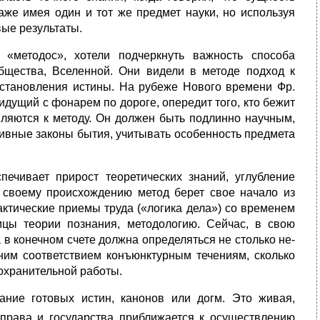
даже имея один и тот же предмет науки, но используя
вые результаты.
«методос», хотели подчеркнуть важность способа
 общества, Вселенной. Они видели в методе подход к
установления истины. На рубеже Нового времени Фр.
дущий с фонарем по дороге, опередит того, кто бе­жит
вляются к методу. Он должен быть подлинно научным,
ктив­ные законы бытия, учитывать особенность предмета
печивает прирост теоретических знаний, углубление
 своему про­исхождению метод берет свое начало из
актические приемы труда («логика дела») со временем
ицы теории познания, методологию. Сей­час, в свою
 в конечном счете должна определяться не столько не­
ним соответствием конъюнктурным течениям, сколько
храни­тельной работы.
а­ние готовых истин, канонов или догм. Это живая,
права и государства приближается к осуществлению