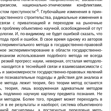
зисом, национально-этническими конфликтами,
5
стом преступности"
. Глубочайшие изменения в прин­
дарственного строительства, радикальные изменения в
 связи с прива­тизацией и переходом на рыночные
 проблему объективно науч­ной, освобожденной от пут
огии. И, по-видимому, не будет ошиб­кой сказать, что
тода проб и ошибок. В свое время одному из ав­торов
кспериментального метода в государственно-правовой
ьное экспериментирование в области государственно-
еханизм использова­ния подобного метода не всегда
 резкий прогресс науки, неверная, отсталая методоло­
ва находится в теснейшей связи и взаимозависимости с
ь и законо­мерности государственно-правовых явлений
ные познавательные подходы и действия для анализа и
е метода лежит теория, без теории метод останется
ь, теория, лишь вооруженная адекватным методом
ть подлинно научную картину предмета познания. Не
и методом. Более того, предмет может переходить в
ся в ее результаты и наоборот, система объективного
чной дисциплины, а достигнутые передовые мето­