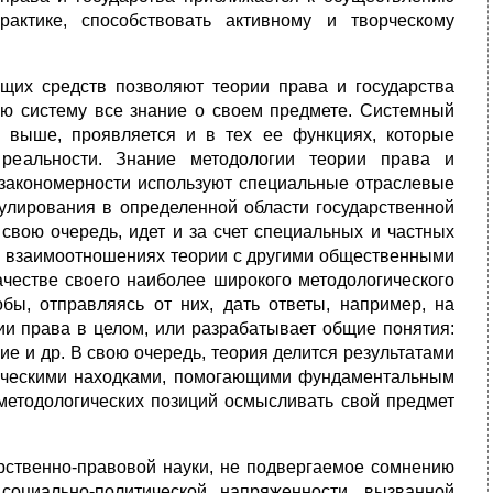
рактике, способствовать активному и творческому
щих средств позволяют теории права и государства
ю систему все знание о своем предмете. Системный
но выше, проявляется и в тех ее функциях, которые
 реальности. Знание методологии теории права и
 за­кономерности используют специальные отраслевые
улирования в определенной области государственной
 свою очередь, идет и за счет специальных и частных
во взаимоотношениях теории с другими общественными
качестве своего наиболее широкого методологического
бы, отправляясь от них, дать ответы, например, на
и права в целом, или разрабатывает общие понятия:
ие и др. В свою оче­редь, теория делится результатами
ическими находками, помогаю­щими фундаментальным
методологических позиций осмысливать свой предмет
арственно-правовой науки, не подвергаемое сомнению
оциально-поли­тической напряженности, вызванной