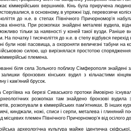
жає кіммерійських вершників. Кінь була приручена людиною 
стовувалися, в основному, в упряжні їзді, перевозячи коліс
ячоліття до н.е. в степах Північного Причорномор'я набу
ова кіннота. При розкопках знайдені металеві вудила, відн
можливо тільки за наявності у коней такої вузди. Раніше в
. На початку I тисячоліття до н.е. в степу відбувся перехід 
бні були нові пасовища, а охороняти величезні табуни на к
військовою силою, що вирізнялася простотою спорядження
кіммерійські племена.
ванні біля села Зольного поблизу Сімферополя знайдені зал
, залишки бронзових кінських вудил з кільчастими кінця
ну і кам'яний брусок.
а Сергіївка на березі Сиваського протоки ймовірно існувал
рхеологічних розкопках там знайдено бронзові вудила 
етів, розкопували в кіммерійських пам'ятниках. В інших ку
мечі, кинджали, ножі, списи і серпи, металева і глиняний п
д місцевих племен Північного Причорномор'я від осілого до
рійська археологічна культура майже ідентична скіфської,