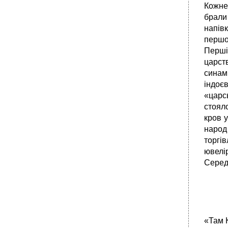
Кожне
брали
напівк
першо
Перші 
царств
синам
індоє
«царс
стоял
кров 
народ 
торгі
ювелі
Середз
«Там 