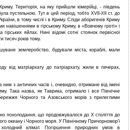
риму. Територія, на яку прийшли кімерійці, - південь
ла пустельною. Тут в цей період, тобто XVII-XII ст. до
України, в тому числі і в Криму. Сліди аборигенів Криму
ними навішеннями в гірському Криму, в «Вовчому гроті» і
 гірських яйлах. Нині відомі сотні стоянок первісної
ти тисяч років тому.
шуване землеробство, будували міста, кораблі, мали
ду від матріархату до патріархату, жили в печерах,
 ним з античних часів і, очевидно, отримане від імені
му. Така назва, як Таврика, отримало і все Північне
збережжя Чорного та Азовського морів з прилеглими
ильно похолодання, що продовжувалося до X століття до
вого океану і Чорного моря. У Північному Причорномор'ї
 холодний клімат. Погіршення природних умов в