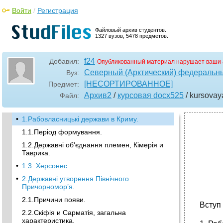
Войти
/
Регистрация
Файловый архив студентов.
1327 вузов, 5478 предметов.
f24
Добавил:
Опубликованный материал нарушает ваши 
Северный (Арктический) федеральны
Вуз:
[НЕСОРТИРОВАННОЕ]
Предмет:
Архив2
/
курсовая docx525
/ kursovay
Файл:
•
1.Рабовласницькі держави в Криму.
1.1.Період формування.
1.2.Державні об'єднання племен, Кімерія и
Таврика.
•
1.3. Херсонес.
•
2.Державні утворення Північного
Причорномор’я.
2.1.Причини появи.
Вступ
2.2.Скіфія и Сарматія, загальна
характеристика.