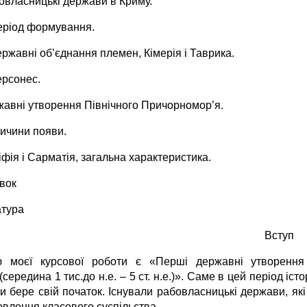
бовласницькі держави в Криму.
Період формування.
ержавні об’єднання племен, Кімерія і Таврика.
ерсонес.
жавні утворення Північного Причорномор’я.
ричини появи.
іфія і Сарматія, загальна характеристика.
вок
атура
Вступ
 моєї курсової роботи є «Перші державні утворення 
середина 1 тис.до н.е. – 5 ст. н.е.)». Саме в цей період іс
ни бере свій початок. Існували рабовласницькі держави, як
овлення класового суспільства.