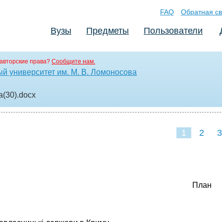
FAQ
Обратная св
Вузы
Предметы
Пользователи
авторские права?
Сообщите нам.
й университет им. М. В. Ломоносова
a(30)
.docx
1
2
3
План