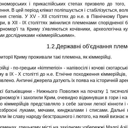
рноморських і прикаспійських степах призвело до того,
ння. В цей період клімат поліпшується і стабілізується, во
ння степів. У XV - XII століттях до н.е. в Північному При
ри, в XII - IX століттях змінилися племенами спорідненої бі
рномор'ї та Криму з'являються кочівники, археологічна ку
ми дослідниками «кіммерійськими».
1.2.Державні об'єднання племе
иторії Криму проживали такі племена, як кіммерійці.
ійці - по-грецьки «kimmerioi» - напівосілі і кочові скотарс
у в IX - X столітті до н.е. Етнічне походження кіммерійці
влено. Античні джерела датують їх поява на історичній арені 
оєї батьківщини - Нижнього Поволжя на початку 1 тисячолі
рномор'я і захопили Крим, очевидно відкинувши в гори і на
о кіммерійців представляло з себе загони легкої кінноти і
озброєні луками, мечами, кинджалами і списами. Дальні в
ли їм славу народу безстрашного і лютого, на який визнає ні 
оменах, грецькому місті на західному узбережжі Малої Азії,