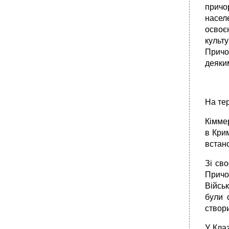
причо
населе
освоє
культу
Причо
деяки
На тер
Кіммер
в Крим
встано
Зі св
Причо
Військ
були 
створи
У Клаз