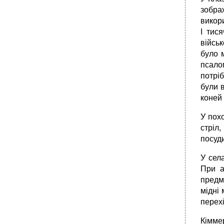
зобра
викори
I тис
військ
було 
псалом
потрі
були 
коней 
У похо
стріл
посуди
У сел
При а
предм
мідні 
перехі
Кімме