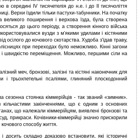
в середині IV тисячетелія до н.е. і до II тисячоліття
ниці. Верхи їздили тільки пастухи-табунники. На початку
ла великого поширення і верхова їзда, була створена
осяться до цього періоду, а створення кінного війська
икористовувалися вузди з м'якими удилами і кістяними
від осілого до кочового скотарства. Худоба з'їдав траву,
олісницях при переходах було неможливо. Кінні загони
 і швидкістю переміщення. Можливо, першими сіли на
ізний меч, бронзові, залізні та кістяні наконечник для
ми і трьохпетельні псаліями, глиняний плоскодонний
а сезонна стоянка кіммерійців - так званий «зимник».
з кільчастими закінченнями, що є одним з основних
рганах, що належали кіммерійцям, виявлені бронзові та
осуд, прикраси. Кочівники-кіммерійці значно прискорили
 кочового способу життя.
 і досить складно доказово встановити, які історичні