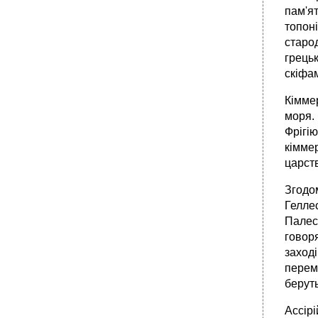
пам'я
топон
старо
грець
скіфам
Кімме
моря.
Фрігі
кіммер
царств
Згодо
Гелле
Палест
говоря
заході
перем
беруть
Ассірі