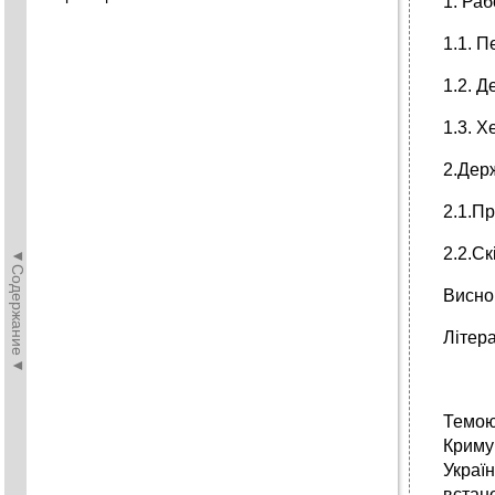
1. Ра
1.1. 
1.2. Д
1.3. Х
2.Дер
2.1.П
2.2.Ск
◄Содержание◄
Висно
Літер
Темою
Криму(
Украї
встан