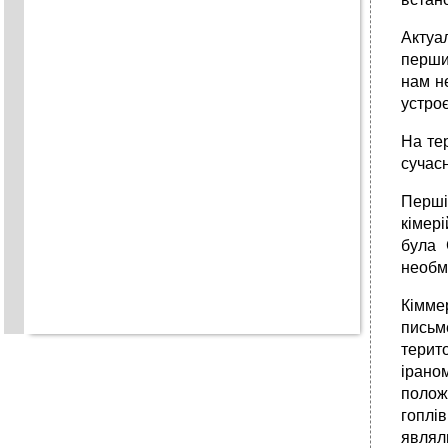
Актуа
перших
нам н
устро
На тер
сучас
Перші
кімер
була 
необм
Кімме
письме
терит
ірано
полож
гоплів
являл