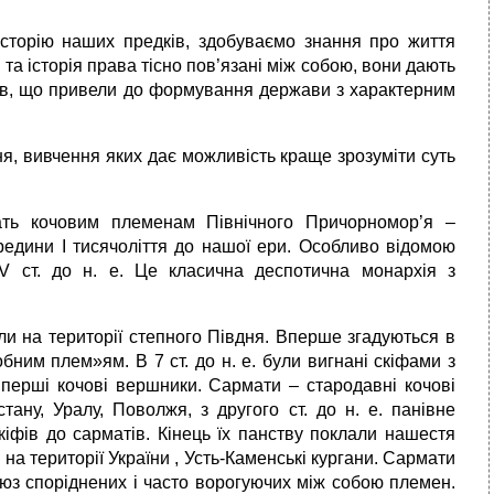
історію наших предків, здобуваємо знання про життя
 та історія права тісно пов’язані між собою, вони дають
иків, що привели до формування держави з характерним
ння, вивчення яких дає можливість краще зрозуміти суть
ать кочовим племенам Північного Причорномор’я –
редини І тисячоліття до нашої ери. Особливо відомою
V ст. до н. е. Це класична деспотична монархія з
ли на території степного Півдня. Вперше згадуються в
робним плем»ям. В 7 ст. до н. е. були вигнані скіфами з
 перші кочові вершники. Сармати – стародавні кочові
ану, Уралу, Поволжя, з другого ст. до н. е. панівне
іфів до сарматів. Кінець їх панству поклали нашестя
ів на території України , Усть-Каменські кургани. Сармати
юз споріднених і часто ворогуючих між собою племен.