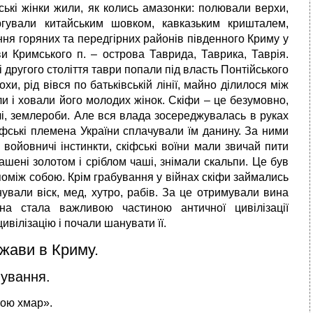
ькі жінки жили, як колись амазонки: полювали верхи,
ргували китайським шовком, кавказьким кришталем,
ення горяних та передгірних районів південного Криму у
и Кримського п. – острова Таврида, Таврика, Таврія.
ці другого століття таври попали під власть Понтійського
и, рід вівся по батьківській лінії, майно ділилося між
и і ховали його молодих жінок. Скіфи – це безумовно,
ачі, землероби. Але вся влада зосереджувалась в руках
іфські племена України сплачували їм данину. За ними
 войовничі інстинкти, скіфські воїни мали звичай пити
шені золотом і сріблом чаші, знімали скальпи. Це був
поміж собою. Крім грабування у війнах скіфи займались
вали віск, мед, хутро, рабів. За це отримували вина
на стала важливою частиною античної цивілізації
ивілізацію і почали шанувати її.
жави в Криму.
мування.
лою хмар».