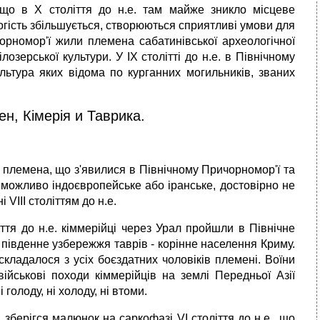
 що в Х століття до н.е. там майже зникло місцеве
логість збільшується, створюються сприятливі умови для
чорномор'ї жили племена сабатинівської археологічної
лозерської культури. У IX столітті до н.е. в Північному
льтура яких відома по курганних могильників, званих
н, Кімерія и Таврика.
ькі племена, що з'явилися в Північному Причорномор'ї та
в, можливо індоєвропейське або іранське, достовірно не
VIII століттям до н.е.
ття до н.е. кіммерійці через Урал пройшли в Північне
 південне узбережжя таврів - корінне населення Криму.
 складалося з усіх боєздатних чоловіків племені. Воїни
ійськові походи кіммерійців на землі Передньої Азії
голоду, ні холоду, ні втоми.
 зберігся малюнок на саркофазі VI століття до н.е., що