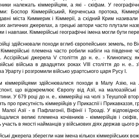
тники належать кіммерійцям, а які - скіфам. У географі
іми: Боспор Кіммерійський, Керченська протока, Кіммері
давні міста Киммерик і Кіммерії, а східний Крим називали
ких античних джерелах, а грецькі автори часто плутали наз
и і навпаки. Кіммерійські географічні імена могли бути пер
рійці здійснювали походи вглиб європейських земель, по В
 Кіммерійські племена часто робили набіги на південне 
ю. Ассірійські джерела V століття до н. е.. - Клинопису, 
ійські війська в двадцятих роках VIII століття до н. е.. 
а Урарту і розгромили військо урартського царя Русу I.
м кіммерійцями здійснювалися походи в Малу Азію, на Л
спонт, що відокремлює Європу від Азії, на малоазійські
ини. У 679 році до н. е.. кіммерійці на чолі з Теушпой вто
ть про присутність кіммерійців у Прикаспії і Прикавказзя, гр
 Малої Азії - в Пафлагонії, Віфінії і Троаді. У відповідн
іщалися великі племена кочівників - кіммерійців і скіфів
 участь в якості найманців у військових діях держав цього ре
йські джерела зберегли нам імена кількох кіммерійських во