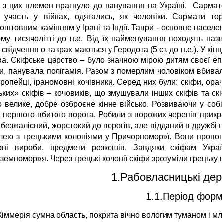
 з цих племен прагнуло до панування на Україні. Сарматс
 участь у війнах, одягались, як чоловіки. Сармати то
оштовним камінням у Ірані та Індії. Таври - основне насел
му тисячолітті до н.е. Від їх найменування походять назв
свідчення о таврах маються у Геродота (5 ст. до н.е.). У кін
а. Скіфське царство – було значною мірою дитям своєї епох
и, панувала полігамія. Разом з померлим чоловіком вбивал
вропейці, іраномовні кочівники. Серед них були: скіфи, ор
ьких» скіфів – кочовиків, що змушували інших скіфів та ск
о велике, добре озброєне кінне військо. Розвиваючи у собі
у першого вбитого ворога. Робили з ворожих черепів прикра
безжалісний, жорстокий до ворогів, але відданий в дружбі 
влею з грецькими колоніями у Причорномор»ї. Вони пропону
рні вироби, предмети розкошів. Завдяки скіфам Украї
емномор»я. Через грецькі колонії скіфи зрозуміли грецьку ц
1.Рабовласницькі дер
1.1.Період фор
Кіммерія сумна область, покрита вічно вологим туманом і м