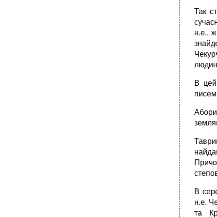
Так с
сучасн
н.е., 
знайде
Чекур
людини
В цей
писемн
Абори
землян
Таври
найда
Причо
степо
В сер
н.е. Ч
та Кр