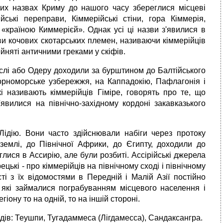
чних назвах Криму до нашого часу збереглися місцеві
йські переправи, Кіммерійські стіни, гора Кіммерія,
 «країною Киммерієй». Однак усі ці назви з'явилися в
ви кочових скотарських племен, називаючи кіммерійців
ейняті античними греками у скіфів.
іслі або Одеру доходили за бурштином до Балтійського
чорноморське узбережжя, на Каппадокію, Пафлагонія і
які називають кіммерійців Гіміре, говорять про те, що
з'явилися на північно-західному кордоні закавказького
ідію. Вони часто здійснювали набіги через протоку
 землі, до Північної Африки, до Єгипту, доходили до
рглися в Ассирію, але були розбиті. Ассірійські джерела
ецькі - про кіммерійців на північному сході і північному
ості з їх відомостями в Передній і Малій Азії постійно
, які займалися пограбуванням місцевого населення і
гіону то на одній, то на іншій стороні.
ждів: Теушпи, Тугадаммеса (Лігдамесса), Сандаксангра.