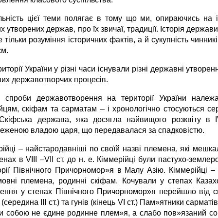
льність цієї теми полягає в тому що ми, опираючись на 
 утворених держав, про їх звичаї, традиції. Історія держави
е тільки розуміння історичних фактів, а й сукупність чинн
єм.
иторії України у різні часи існували різні державні утворе
них державотворчих процесів.
 спроби державотворення на території України належ
ійцям, скіфам та сарматам – і хронологічно стосуються се
Скіфська держава, яка досягла найвищого розквіту в I
еженою владою царя, що передавалася за спадковістю.
рійці – найстародавніші по своїй назві племена, які мешка
нах в VIII –VII ст. до н. е. Кіммерійці були пастухо-земле
орії Північного Причорномор»я в Малу Азію. Кіммерійці –
мовні племена, родинні скіфам. Кочували у степах Казахст
ення у степах Північного Причорномор»я перейшло від ск
 (середина III ст.) та гунів (кінець VI ст.) Пам»ятники сармат
и собою не єдине родинне плем»я, а слабо пов»язаний со