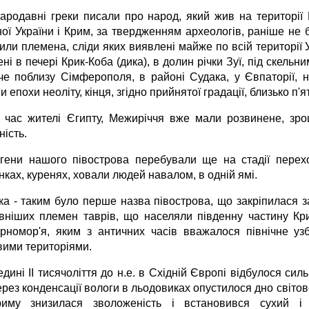
тародавні греки писали про народ, який жив на території К
ої України і Крим, за твердженням археологів, раніше не бу
жили племена, сліди яких виявлені майже по всій території 
ні в печері Крик-Коба (дика), в долин річки Зуї, під скель
че поблизу Сімферополя, в районі Судака, у Євпаторії, на
 епохи неоліту, кінця, згідно прийнятої градації, близько п'я
 час жителі Єгипту, Межиріччя вже мали розвинене, зро
ість.
гени нашого півострова перебували ще на стадії перехо
ках, куренях, ховали людей навалом, в одній ямі.
ка - таким було перше назва півострова, що закріпилася за
вніших племен таврів, що населяли південну частину Кри
рномор'я, яким з античних часів вважалося північне у
вими територіями.
едині II тисячоліття до н.е. в Східній Європі відбулося с
ерез конденсації вологи в льодовиках опустилося дно світо
иму знизилася зволоженість і встановився сухий і