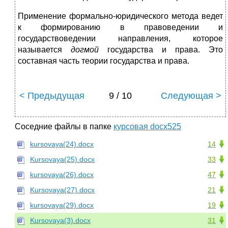
Применение формально-юридического метода ведет
к формированию в правоведении и
государствоведении направления, которое
называется
догмой
государства и права. Это
составная часть теории государства и права.
< Предыдущая
9 / 10
Следующая >
Соседние файлы в папке
курсовая docx525
kursovaya(24).docx
14
Kursovaya(25).docx
33
kursovaya(26).docx
47
Kursovaya(27).docx
21
kursovaya(29).docx
19
Kursovaya(3).docx
31