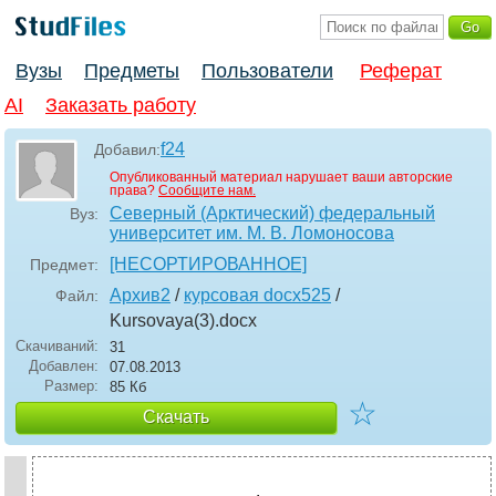
Вузы
Предметы
Пользователи
Реферат
AI
Заказать работу
f24
Добавил:
Опубликованный материал нарушает ваши авторские
права?
Сообщите нам.
Северный (Арктический) федеральный
Вуз:
университет им. М. В. Ломоносова
[НЕСОРТИРОВАННОЕ]
Предмет:
Архив2
/
курсовая docx525
/
Файл:
Kursovaya(3)
.docx
Скачиваний:
31
Добавлен:
07.08.2013
Размер:
85 Кб
☆
Скачать