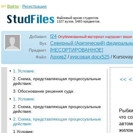
Войти
/
Регистрация
Файловый архив студентов.
1327 вузов, 5483 предметов.
f24
Добавил:
Опубликованный материал нарушает ваши 
Северный (Арктический) федеральны
Вуз:
[НЕСОРТИРОВАННОЕ]
Предмет:
Архив2
/
курсовая docx525
/ Kursova
Файл:
•
1. Условие:
2. Схема, представляющая процессуальные
<<
<
действия:
3. Обоснование решения суда:
•
1. Условие:
2. Схема, представляющая процессуальные
Рыбки
действия:
что с
•
2. Схема, представляющая процессуальные
автом
действия:
жилом
1.Условие: