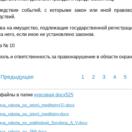
ледствие событий, с которыми закон или иной правово
дствий.
ава на имущество, подлежащие государственной регистрац
а него, если иное не установлено законом.
а № 10
роль и ответственность за правонарушение в области охра
 Предыдущая
1
2
3
4
5
 файлы в папке
курсовая docx525
ya_rabota_po_istorii_meditsiny(1).docx
ya_rabota_po_istorii_meditsiny.docx
aya_rabota_po_psikhologii_Sorokina_A_V.docx
aya_rabota_po_SMI.docx