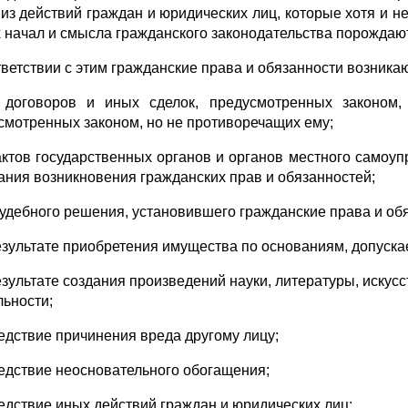
 из действий граждан и юридических лиц, которые хотя и н
 начал и смысла гражданского законодательства порождают
тветствии с этим гражданские права и обязанности возникаю
 договоров и иных сделок, предусмотренных законом,
смотренных законом, но не противоречащих ему;
 актов государственных органов и органов местного самоу
ания возникновения гражданских прав и обязанностей;
 судебного решения, установившего гражданские права и об
результате приобретения имущества по основаниям, допуск
результате создания произведений науки, литературы, искус
льности;
ледствие причинения вреда другому лицу;
ледствие неосновательного обогащения;
ледствие иных действий граждан и юридических лиц;