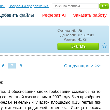
язь
Вопросы и предложения
Добавить файлы
Реферат AI
Заказать работу
Скачиваний:
20
Добавлен:
07.08.2013
Размер:
61 Кб
☆
Скачать
6
7
8
Следующая >
>>
е:
тва. В обосновании своих требований ссылаясь на то,
од совместной жизни с ним в 2007 году был приобретен
ередан земельный участок площадью 0,15 гектар при
 жительства родителей ответчика. Истица просила