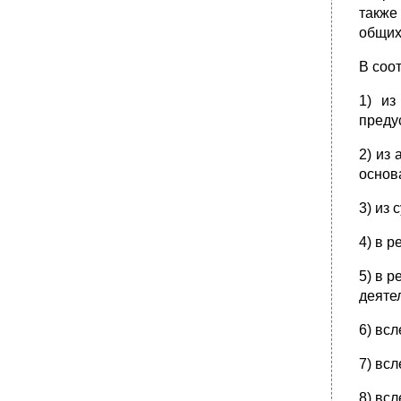
также
общих
В соо
1) из
преду
2) из
основ
3) из
4) в 
5) в 
деяте
6) вс
7) вс
8) вс