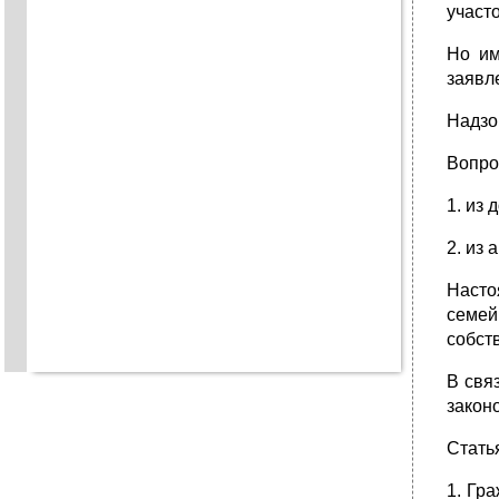
участ
Но им
заявл
Надзо
Вопрос
1. из 
2. из
Насто
семей
собст
В свя
закон
Стать
1. Гр