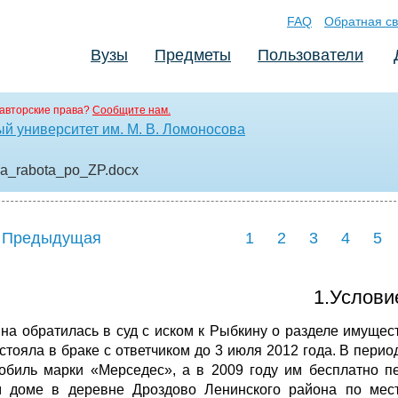
FAQ
Обратная св
Вузы
Предметы
Пользователи
авторские права?
Сообщите нам.
й университет им. М. В. Ломоносова
ya_rabota_po_ZP
.docx
 Предыдущая
1
2
3
4
5
1.Услови
на обратилась в суд с иском к Рыбкину о разделе имущес
остояла в браке с ответчиком до 3 июля 2012 года. В пери
обиль марки «Мерседес», а в 2009 году им бесплатно п
 доме в деревне Дроздово Ленинского района по месту