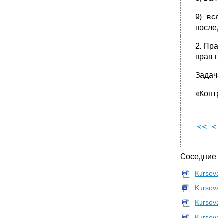
9) вс
после
2. Пр
прав н
Задач
«Конт
<<
<
Соседние
Kursova
Kursova
Kursov
Kursov