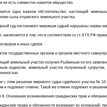
ок не есть совместно нажитое имущество.
еется одно важное обстоятельство: настоящий земельны
ению сына отцовского земельного участка.
рный суд постановил: мировым судьей нарушены нормы мат
 заключается в том, что в соответствии со ст. 8 ГК РФ пра
договоров и иных сделок
 актов государственных органов и органов местного самоупр
ящий земельный участок получен Рыбкиным по его заявлен
ным кодексом, земельный участок полученный супругом, 
венностью.
зи с этим решение мирового судьи судебного участка № 10
ом и подлежит отмене. Такой же отмене подлежит и решени
я 8. Основания возникновения гражданских прав и обязанн
ажданские права и обязанности возникают из оснований, 