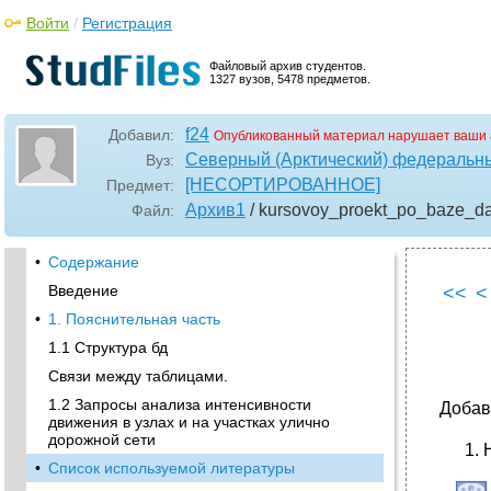
Войти
/
Регистрация
Файловый архив студентов.
1327 вузов, 5478 предметов.
f24
Добавил:
Опубликованный материал нарушает ваши 
Северный (Арктический) федеральны
Вуз:
[НЕСОРТИРОВАННОЕ]
Предмет:
Архив1
/ kursovoy_proekt_po_baze_d
Файл:
•
Содержание
Введение
<<
<
•
1. Пояснительная часть
1.1 Структура бд
Связи между таблицами.
1.2 Запросы анализа интенсивности
Добав
движения в узлах и на участках улично
дорожной сети
•
Список используемой литературы