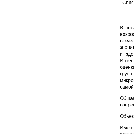
Спи
В пос
возро
отече
значи
и здо
Интен
оценк
групп
микро
самой
Общая
совре
Объек
Именн