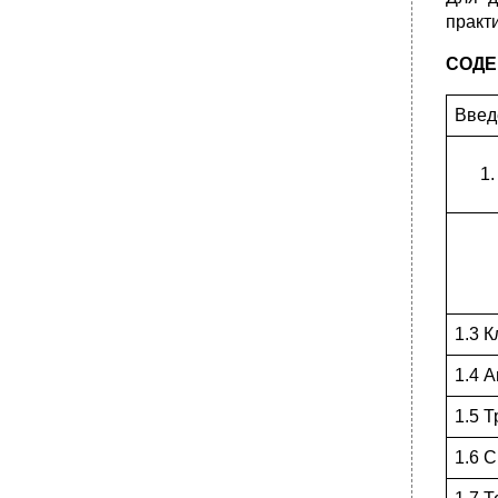
практ
СОД
Вв
1.3 
1.4 
1.5 
1.6 