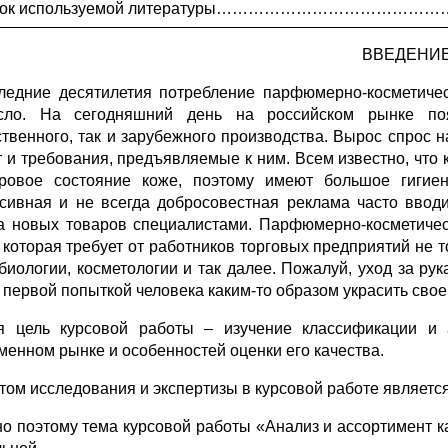
сок используемой литературы………………………………………
ВВЕДЕНИ
ледние десятилетия потребление парфюмерно-косметичес
сло. На сегодняшний день на российском рынке по
ственного, так и зарубежного производства. Вырос спрос
т и требования, предъявляемые к ним. Всем известно, чт
ровое состояние коже, поэтому имеют большое гигиени
сивная и не всегда добросовестная реклама часто ввод
а новых товаров специалистами. Парфюмерно-косметичес
, которая требует от работников торговых предприятий не 
биологии, косметологии и так далее. Пожалуй, уход за ру
 первой попыткой человека каким-то образом украсить свое 
 цель курсовой работы ‒ изучение классификации и а
менном рынке и особенностей оценки его качества.
том исследования и экспертизы в курсовой работе является м
о поэтому тема курсовой работы «Анализ и ассортимент к