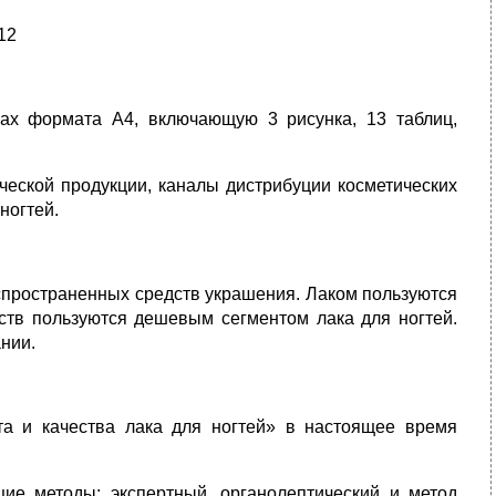
12
цах формата А4, включающую 3 рисунка, 13 таблиц,
еской продукции, каналы дистрибуции косметических
ногтей.
аспространенных средств украшения. Лаком пользуются
ств пользуются дешевым сегментом лака для ногтей.
нии.
а и качества лака для ногтей» в настоящее время
ие методы: экспертный, органолептический и метод