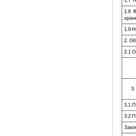
1.7
1.8 
хра
1.9 
2. 
2.1
3.1 
3.2 
За