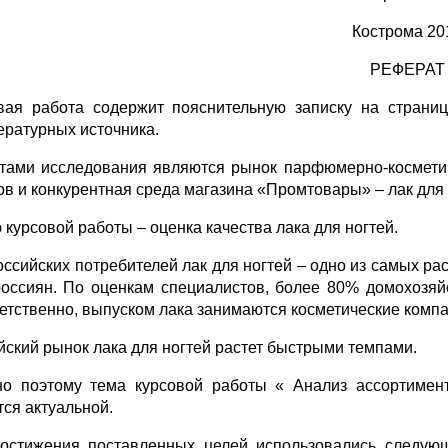
Кострома 20
РЕФЕРАТ
вая работа содержит пояснительную записку на страни
ературных источника.
тами исследования являются рынок парфюмерно-косметич
ов и конкурентная среда магазина «Промтовары» – лак для 
 курсовой работы ‒ оценка качества лака для ногтей.
оссийских потребителей лак для ногтей ‒ одно из самых р
оссиян. По оценкам специалистов, более 80% домохозяй
етственно, выпуском лака занимаются косметические компа
йский рынок лака для ногтей растет быстрыми темпами.
о поэтому тема курсовой работы « Анализ ассортимент
тся актуальной.
остижения поставленных целей использовались следующ