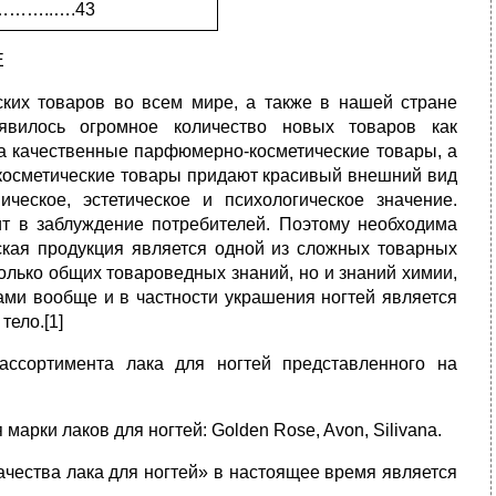
……..….43
Е
ких товаров во всем мире, а также в нашей стране
явилось огромное количество новых товаров как
 на качественные парфюмерно-косметические товары, а
о косметические товары придают красивый внешний вид
ческое, эстетическое и психологическое значение.
ит в заблуждение потребителей. Поэтому необходима
кая продукция является одной из сложных товарных
только общих товароведных знаний, но и знаний химии,
ками вообще и в частности украшения ногтей является
тело.[1]
ссортимента лака для ногтей представленного на
арки лаков для ногтей: Golden Rose, Avon, Silivana.
ачества лака для ногтей» в настоящее время является