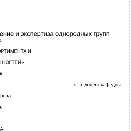
ение и экспертиза однородных групп
»
СОРТИМЕНТА И
Я НОГТЕЙ»
ль
к.т.н, доцент кафедры
анова
ь
А.