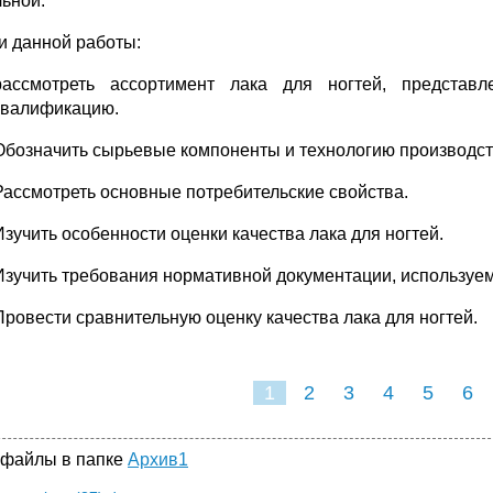
льной.
и данной работы:
рассмотреть ассортимент лака для ногтей, представ
квалификацию.
Обозначить сырьевые компоненты и технологию производств
Рассмотреть основные потребительские свойства.
Изучить особенности оценки качества лака для ногтей.
Изучить требования нормативной документации, используемо
Провести сравнительную оценку качества лака для ногтей.
1
2
3
4
5
6
 файлы в папке
Архив1