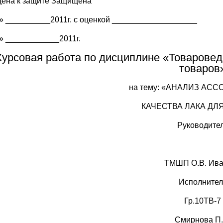
ена к защите Защищена
» __________2011г. с оценкой ___________________
» ____________2011г.
Курсовая работа по дисциплине «Товаровед
товаров
на тему: «АНАЛИЗ АС
КАЧЕСТВА ЛАКА ДЛ
Руководите
ТМШП О.В. Ив
Исполнител
Гр.10ТВ-7
Смирнова П.