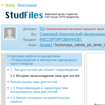
Войти
/
Регистрация
Файловый архив студентов.
1327 вузов, 5479 предметов.
f24
Добавил:
Опубликованный материал нарушает ваши 
Северный (Арктический) федеральны
Вуз:
[НЕСОРТИРОВАННОЕ]
Предмет:
Архив1
/ kursovaya_rabota_po_teme_l
Файл:
•
Курсовая работа по дисциплине
«Товароведение и экспертиза однородных
групп товаров»
•
1. Лак для ногтей как объект товароведения
1.1 История происхождения лака для ногтей
•
Анализ рынка лака для ногтей
•
1.3 Классификация и характеристика
ассортимента лака для ногтей
•
1.4 Анализ основных потребительских
свойств