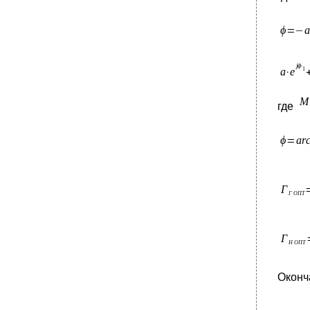
где
Оконч