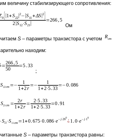
им величину стабилизирующего сопротивления:
Ом
считаем
S
– параметры транзистора с учетом
арительно находим:
;
считанные
S
– параметры транзистора равны: