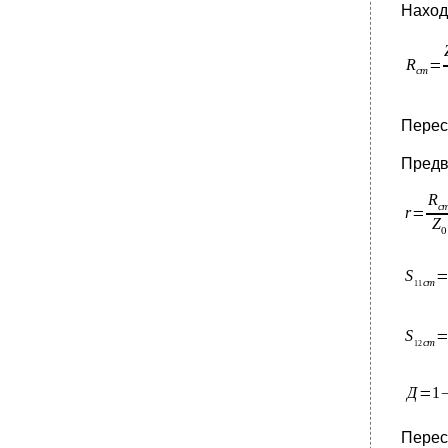
Наход
Пере
Предв
Пере