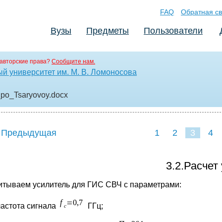
FAQ
Обратная св
Вузы
Предметы
Пользователи
авторские права?
Сообщите нам.
й университет им. М. В. Ломоносова
_po_Tsaryovoy
.docx
 Предыдущая
1
2
3
4
3.2.Расчет
итываем усилитель для ГИС СВЧ с параметрами:
частота сигнала
ГГц;