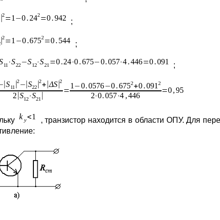
;
;
;
льку
, транзистор находится в области ОПУ. Для пе
тивление: