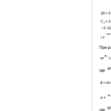
При р
где
где