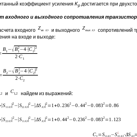
итанный коэффициент усиления
K
достигается при двухст
p
ет входного и выходного сопротивления транзистор
асчета входного
и выходного
сопротивлений т
ения на входе и выходе:
и
найдем из выражений: