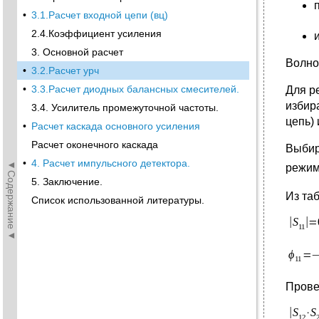
•
3.1.Расчет входной цепи (вц)
2.4.Коэффициент усиления
3. Основной расчет
Волно
•
3.2.Расчет урч
•
3.3.Расчет диодных балансных смесителей.
Для р
избир
3.4. Усилитель промежуточной частоты.
цепь)
•
Расчет каскада основного усиления
Расчет оконечного каскада
Выбир
•
4. Расчет импульсного детектора.
◄Содержание◄
режи
5. Заключение.
Из та
Список использованной литературы.
Прове