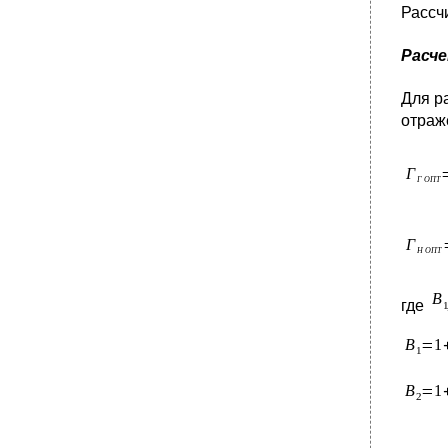
Рассч
Расч
Для р
отраж
где