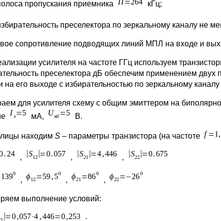
полоса пропускания приемника
кГц;
избирательность преселектора по зеркальному каналу не м
вое сопротивление подводящих линий МПЛ на входе и вых
еализации усилителя на частоте ГГц используем транзистор
ательность преселектора дБ обеспечим применением двух 
 и на его выходе с избирательностью по зеркальному каналу
аем для усилителя схему с общим эмиттером на биполярно
ме
мА,
В.
блицы находим
S
– параметры транзистора (на частоте
,
,
,
,
,
,
ряем выполнение условий:
;