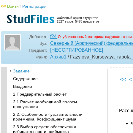
Войти
/
Регистрация
Файловый архив студентов.
1327 вузов, 5478 предметов.
f24
Добавил:
Опубликованный материал нарушает ваши 
Северный (Арктический) федеральны
Вуз:
[НЕСОРТИРОВАННОЕ]
Предмет:
Архив1
/ Fazylova_Kursovaya_rabota
Файл:
•
Задание
Содержание
<<
<
Введение
2.Предварительный расчет
2.1.Расчет необходимой полосы
пропускания
Рассч
2.2. Особенности чувствительности
приемника. Коэффициент шума
2.3.Выбор средств обеспечения
избирательности приёмника.