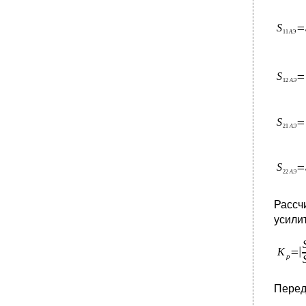
Рассч
усили
Перед