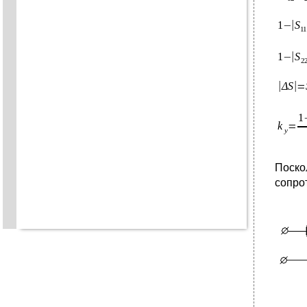
Поско
сопро