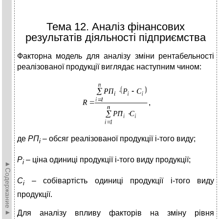
Тема 12. Аналіз фінансових
результатів діяльності підприємства
Факторна модель для аналізу зміни рентабельності
реалізованої продукції виглядає наступним чином:
,
де
РП
– обсяг реалізованої продукції і-того виду;
і
Р
– ціна одиниці продукції і-того виду продукції;
і
►Содержание►
С
– собівартість одиниці продукції і-того виду
і
продукції.
Для аналізу впливу факторів на зміну рівня