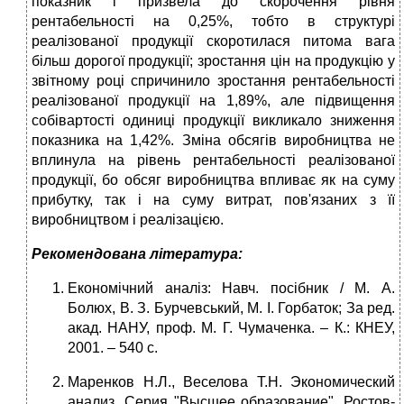
показник і призвела до скорочення рівня
рентабельності на 0,25%, тобто в структурі
реалізованої продукції скоротилася питома вага
більш дорогої продукції; зростання цін на продукцію у
звітному році спричинило зростання рентабельності
реалізованої продукції на 1,89%, але підвищення
собівартості одиниці продукції викликало зниження
показника на 1,42%. Зміна обсягів виробництва не
вплинула на рівень рентабельності реалізованої
продукції, бо обсяг виробництва впливає як на суму
прибутку, так і на суму витрат, пов'язаних з її
виробництвом і реалізацією.
Рекомендована література:
Економічний аналіз: Навч. посібник / М. А.
Болюх, В. З. Бурчевський, М. І. Горбаток; За ред.
акад. НАНУ, проф. М. Г. Чумаченка. – К.: КНЕУ,
2001. – 540 с.
Маренков Н.Л., Веселова Т.Н. Экономический
анализ. Серия "Высшее образование". Ростов-