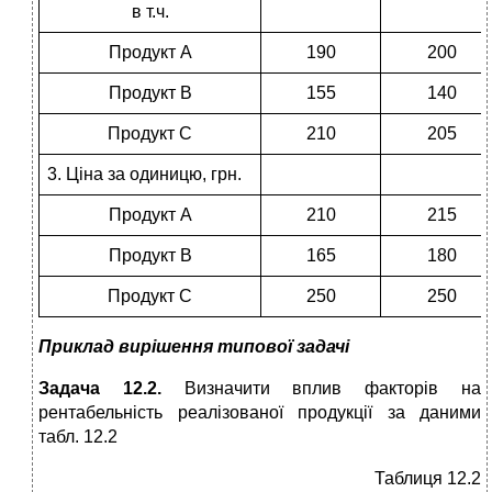
в т.ч.
Продукт А
190
200
Продукт В
155
140
Продукт С
210
205
3. Ціна за одиницю, грн.
Продукт А
210
215
Продукт В
165
180
Продукт С
250
250
Приклад вирішення типової задачі
Задача 12.2.
Визначити вплив факторів на
рентабельність реалізованої продукції за даними
табл. 12.2
Таблиця 12.2