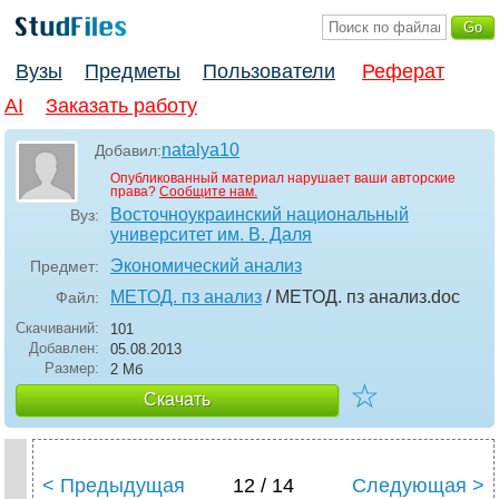
Вузы
Предметы
Пользователи
Реферат
AI
Заказать работу
natalya10
Добавил:
Опубликованный материал нарушает ваши авторские
права?
Сообщите нам.
Восточноукраинский национальный
Вуз:
университет им. В. Даля
Экономический анализ
Предмет:
МЕТОД. пз анализ
/ МЕТОД. пз анализ
.doc
Файл:
Скачиваний:
101
Добавлен:
05.08.2013
Размер:
2 Мб
☆
Скачать
< Предыдущая
12 / 14
Следующая >