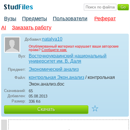
Вузы
Предметы
Пользователи
Реферат
AI
Заказать работу
natalya10
Добавил:
Опубликованный материал нарушает ваши авторские
права?
Сообщите нам.
Восточноукраинский национальный
Вуз:
университет им. В. Даля
Экономический анализ
Предмет:
контрольная Экон.анализ
/ контрольная
Файл:
Экон.анализ
.doc
Скачиваний:
65
Добавлен:
05.08.2013
Размер:
336 Кб
☆
Скачать