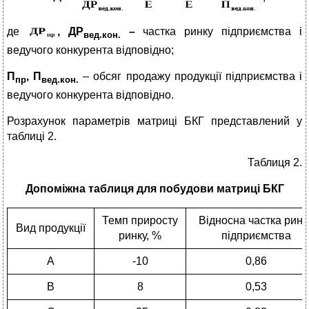
де
,
ДР
–
частка ринку підприємства і
вед.кон.
ведучого конкурента відповідно;
П
, П
– обсяг продажу продукції підприємства і
пр
вед.кон.
ведучого конкурента відповідно.
Розрахунок параметрів матриці БКГ представлений у
таблиці 2.
Таблиця 2.
Допоміжна таблиця для побудови матриці БКГ
Темп приросту
Відносна частка ринк
Вид продукції
ринку, %
підприємства
А
-10
0,86
В
8
0,53