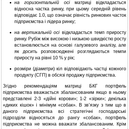
на горизонтальній осі
матриці відкладається
відносна частка ринку, при цьому середній рівень
відповідає 1.0, що означає рівність ринкових часток
підприємства і лідера ринку;
на вертикальній осі
відкладається темп приросту
ринку. Рубіж між високою і низькою швидкістю росту
встановлюється на основі галузевого аналізу, але
як досить розповсюджені розглядаються темпи
приросту на рівні 10 % у рік;
розміри (діаметри) кіл відповідають частці кожного
продукту (СГП) в обсязі продажу підприємства.
Згідно рекомендаціям матриці БКГ портфель
підприємства вважається збалансованим якщо в ньому
представлені 2-3 «дійні корови»; 1-2 «зірки»; декілька
«диких кішок» і мінімум «собак». В зв’язку з тим що в
даного підприємства всі стратегічні господарські
підрозділи відносяться до рангу «собак», портфель
підприємства не можна вважати збалансованим. Крім