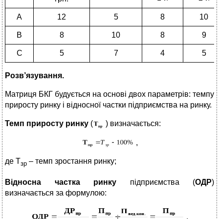
А
12
5
8
10
В
8
10
8
9
С
5
7
4
5
Розв’язування.
Матриця БКГ будується на основі двох параметрів: темпу
приросту ринку і відносної частки підприємства на ринку.
Темп приросту ринку
(
) визначається:
,
де Т
– темп зростання ринку;
зр
Відносна частка ринку
підприємства (
ОДР
)
визначається за формулою:
,