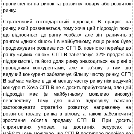
проникнення на ринок та розвитку товару або розвиток
ринку.
Стратегічний господарський підрозділ
В
працює на
ринку, який розвивається, тому хоча цей підрозділ поки-
що відноситься до рангу «собак», але він граничить з
рангом «диких кішок» і в майбутньому, якщо ринок буде
продовжувати розвиватися СГП
В
, повністю перейде до
рангу «диких кішок». СГП
В
забезпечує 32% продаж на
підприємстві, та його доля ринку знаходиться на рівні з
провідними конкурентами, але у зв’язку з тим що
ведучий конкурент забезпечує більшу частку ринку, СГП
В
займає майже в двічі меншу частку ринку ніж ведучий
конкурент. Хоча СГП
В
не є досить прибутковим, але цей
підрозділ має (в майбутньому можливо високу)
перспективу. Тому для цього підрозділу бажано
застосовувати стратегію розвитку: направлену на
розвиток товару, ринка в цілому, а також забезпечити
зростання обсягів продажу СГП
В
. При досить
сприятливих умовах, та достатніх ресурсах в
майбутньому можливо, що СГП
В
поступово перейде до