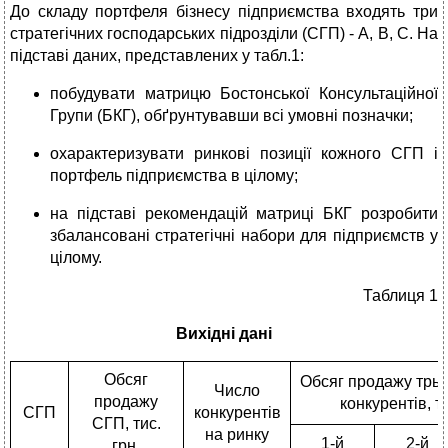
До складу портфеля бізнесу підприємства входять три
стратегічних господарських підрозділи (СГП) - А, В, С. На
підставі даних, представлених у табл.1:
побудувати матрицю Бостонської Консультаційної
Групи (БКГ), обґрунтувавши всі умовні позначки;
охарактеризувати ринкові позиції кожного СГП і
портфель підприємства в цілому;
на підставі рекомендацій матриці БКГ розробити
збалансовані стратегічні набори для підприємств у
цілому.
Таблиця 1
Вихідні дані
Обсяг
Обсяг продажу трьо
Число
продажу
конкурентів, ти
СГП
конкурентів
СГП, тис.
на ринку
1-й
2-й
грн.