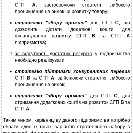
СГП
А
, застосовуючи стратегії глибокого
проникнення на ринок чи розвитку товару;
стратегію "збору врожаю"
для СГП
С
, що
дозволить дістати додаткові кошти для
фінансування розвитку СГП
В
та СГП
А
підприємства;
за відсутності достатніх ресурсів
у підприємства
необхідно реалізувати:
стратегію підтримки конкурентних переваг
СГП
В
та СГП
А
, здійснюючи стратегію глибокого
проникнення на ринок;
стратегію "збору врожаю"
для СГП
С
, для
отримання додаткових коштів на розвиток СГП
В
та
СГП
А
.
Таким чином, керівництву даного підприємства потрібно
обрати один із трьох варіантів стратегічного набору в