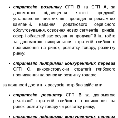
стратегію розвитку
СГП
В
та СГП
А,
за
допомогою підвищення якості продукції,
установлення низьких цін, проведення рекламних
кампаній, надання додаткового сервісного
обслуговування, освоєння нових сегментів і ринків,
сфер і областей застосування продукції й ін., тобто
за допомогою використання стратегій глибокого
проникнення на ринок, розвитку товару, розвитку
ринку;
стратегію підтримки конкурентних переваг
СГП
С
, використовуючи стратегії глибокого
проникнення на ринок чи розвитку товару;
за наявності достатніх ресурсів
потрібно здійснити:
стратегію розвитку
СГП
В
за допомогою
реалізації стратегій глибокого проникнення на
ринок, розвитку товару чи розвитку ринку;
стратегію підтримки конкурентних переваг