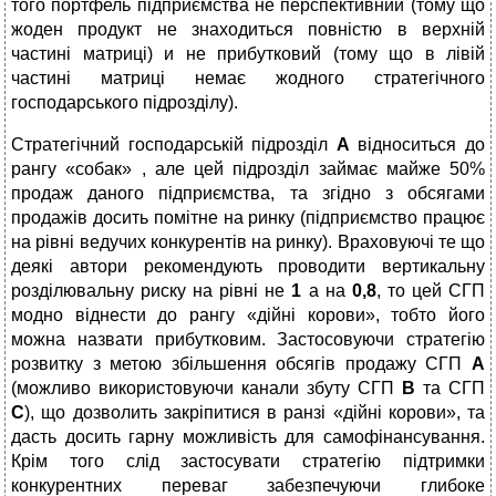
того портфель підприємства не перспективний (тому що
жоден продукт не знаходиться повністю в верхній
частині матриці) и не прибутковий (тому що в лівій
частині матриці немає жодного стратегічного
господарського підрозділу).
Стратегічний господарській підрозділ
А
відноситься до
рангу «собак» , але цей підрозділ займає майже 50%
продаж даного підприємства, та згідно з обсягами
продажів досить помітне на ринку (підприємство працює
на рівні ведучих конкурентів на ринку). Враховуючі те що
деякі автори рекомендують проводити вертикальну
розділювальну риску на рівні не
1
а на
0,8
, то цей СГП
модно віднести до рангу «дійні корови», тобто його
можна назвати прибутковим. Застосовуючи стратегію
розвитку з метою збільшення обсягів продажу СГП
А
(можливо використовуючи канали збуту СГП
В
та СГП
С
), що дозволить закріпитися в ранзі «дійні корови», та
дасть досить гарну можливість для самофінансування.
Крім того слід застосувати стратегію підтримки
конкурентних переваг забезпечуючи глибоке