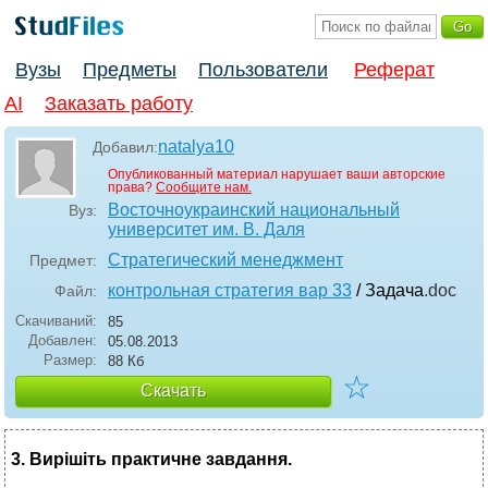
Вузы
Предметы
Пользователи
Реферат
AI
Заказать работу
natalya10
Добавил:
Опубликованный материал нарушает ваши авторские
права?
Сообщите нам.
Восточноукраинский национальный
Вуз:
университет им. В. Даля
Стратегический менеджмент
Предмет:
контрольная стратегия вар 33
/ Задача
.doc
Файл:
Скачиваний:
85
Добавлен:
05.08.2013
Размер:
88 Кб
☆
Скачать
3. Вирішіть практичне завдання.