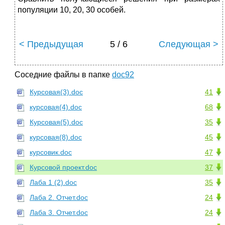
популяции 10, 20, 30 особей.
< Предыдущая
5 / 6
Следующая >
Соседние файлы в папке
doc92
Курсовая(3).doc
41
курсовая(4).doc
68
Курсовая(5).doc
35
курсовая(8).doc
45
курсовик.doc
47
Курсовой проект.doc
37
Лаба 1 (2).doc
35
Лаба 2. Отчет.doc
24
Лаба 3. Отчет.doc
24