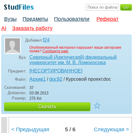
Вузы
Предметы
Пользователи
Реферат
AI
Заказать работу
f24
Добавил:
Опубликованный материал нарушает ваши авторские
права?
Сообщите нам.
Северный (Арктический) федеральный
Вуз:
университет им. М. В. Ломоносова
[НЕСОРТИРОВАННОЕ]
Предмет:
Архив1
/
doc92
/ Курсовой проект
.doc
Файл:
Скачиваний:
37
Добавлен:
03.08.2013
Размер:
275 Кб
☆
Скачать
< Предыдущая
5 / 6
Следующая >