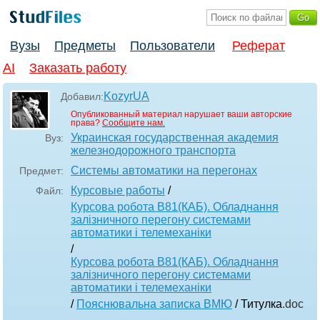
Вузы
Предметы
Пользователи
Реферат
AI
Заказать работу
KozyrUA
Добавил:
Опубликованный материал нарушает ваши авторские
права?
Сообщите нам.
Украинская государственная академия
Вуз:
железнодорожного транспорта
Системы автоматики на перегонах
Предмет:
Курсовые работы
/
Файл:
Курсова робота В81(КАБ). Обладнання
залізничного перегону системами
автоматики і телемеханіки
/
Курсова робота В81(КАБ). Обладнання
залізничного перегону системами
автоматики і телемеханіки
/
Пояснювальна записка ВМЮ
/ Титулка
.doc