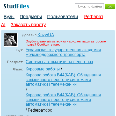
Вузы
Предметы
Пользователи
Реферат
AI
Заказать работу
KozyrUA
Добавил:
Опубликованный материал нарушает ваши авторские
права?
Сообщите нам.
Украинская государственная академия
Вуз:
железнодорожного транспорта
Системы автоматики на перегонах
Предмет:
Курсовые работы
/
Файл:
Курсова робота В44(КАБ). Обладнання
залізничного перегону системами
автоматики і телемеханіки
/
Курсова робота В44(КАБ). Обладнання
залізничного перегону системами
автоматики і телемеханіки
/ Реферат
.doc