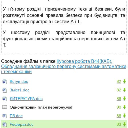
У п’ятому розділі, присвяченому техніці безпеки, були
розглянуті основні правила безпеки при будівництві та
експлуатації пристроїв і систем А і Т.
У шостому розділі представлено принципові та
функціональні схеми станційних та перегінних систем А і
Т.
Соседние файлы в папке
Курсова робота В44(КАБ).
Обладнання залізничного перегону системами автоматики
і телемеханіки
Вступ.doc
82
Зміст1.doc
82
ЛИТЕРАТУРА.doc
86
Однонитковий план перегону.vsd
90
ПЗ.doc
88
Реферат.doc
83