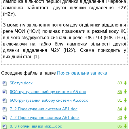
лампочка вільності першої ділянки віддалення і червона
лампочка зайнятості другої ділянки віддалення Ч2У
(Н2У).
З моменту звільнення потягом другої ділянки віддалення
реле ЧОИ (НОИ) починає працювати в режимі коду Ж,
від чого збуджуються сигнальні реле ЧЖ і ЧЗ (НЖ і НЗ),
включаючи на табло білу лампочку вільності другої
ділянки віддалення Ч2У (Н2У). Схема приходить у
вихідний стан [1].
Соседние файлы в папке
Пояснювальна записка
5Вступ.docx
83
6Обгрунтування вибору системи АБ.doc
85
6Обгрунтування вибору системи АБ.docx
81
7. 2 Проектування системи АБ1.doc
84
7. 2 Проектування системи АБ1.docx
83
8. 3 Логічні звязки між....doc
85