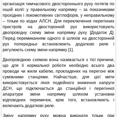
організація тимчасового двостороннього руху потягів по
іншій колії: у правильному напрямку – за показниками
прохідних і локомотивних світлофорів, у неправильному
– тільки по кодах АЛСН. Для переключення перегінних
пристроїв на двосторонній рух використовують
двопровідну схему зміни напрямку руху [Додаток Д].
Перед перемиканням одного зі шляхів на двосторонній
рух попередньо встановлюють додаткові реле і
регулюють схему зміни напрямку [1].
Двопровідною схемою вона називається з тієї причини,
що для її нормальної роботи необхідно всього два
проводи чи жили кабелю, прокладених на перегоні між
суміжними станціями. Найчастіше, для цієї мети
використовується лінія подвійного зниження напруги
ДСН, що підключається до станційної і перегінної
апаратури зміни напрямку шляхом установки
відповідних перемичок, крім того, встановлюють і
включають додаткові реле.
Зміну напрямку руху можна виконати тільки при