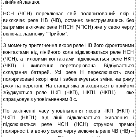
лінійний ланцюг.
НСН (ЧСН) переключає свій поляризований якір і
виключає реле НВ (ЧВ), останнє знеструмившись без
затримки включає реле НПСН (ЧПСН) яке у свою чергу
включає лампочку ”Прийом”.
З моменту притягнення якоря реле НВ його фронтовими
контактами від лінійного кола відключається реле НСН
(ЧСН), а тиловими контактами підключається реле НКП
(ЧКП) і живлення перетворювача. Відбувається
складання батарей. Усі реле Н переключають свої
поляризовані якорі чим і забезпечується зміна напряму
руху на перегоні. На станції яка знаходиться в прийомі
збуджуються реле НКП (ЧКП), НКП1 (ЧКП1) – яке
спрацьовує з уповільненням 8 с.
По закінченні часу уповільнення якорів ЧКП (НКП) і
ЧКП1 (НКП1) від лінії відключається живлення і
підключається реле ЧСН (НСН) струмом прямої
полярності, а воно у свою чергу включить реле ЧВ (НВ) –