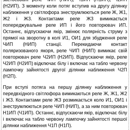
(Н2ИП). З моменту коли потяг вступив на другу ділянку
наближення у світлофора знеструмлюються реле Ж, Ж1,
Ж2 і Ж3. Контактами реле Ж3 вимикається
попереджувальне реле ИП і його повторювач ИП.
Останнє, відпускаючи якір, змінює полярність струму з
прямої на зворотну в колі И1, ОИ1 для збудження реле
ЧИП (НИП) станції. Перекидаючи контакт
поляризованого якоря, реле ЧИП (НИП) вимикає свій
повторювач реле Ч2ИП (Н2ИП). Відпускаючи якір, реле
Ч2ИП (Н2ИП) відключає білу і включає на табло червону
лампочку зайнятості другої ділянки наближення Ч2П
(Н2П).
При вступі потяга на першу ділянку наближення у
передвхідного світлофора вимикаються реле Ж, Ж1, Ж2
і Ж3. Контактами реле Ж3 розмикається коло И1, ОИ1 і
знеструмлюються реле ЧИП (НИП), а за ним повторювач
Н1ИП (Ч1ИП). Останнє, відпускаючи якір, відключає білу
і включає на табло червону лампочку зайнятості першої
ділянки наближення Ч1П (Н1П).