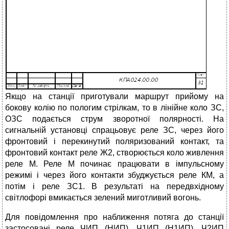
Якщо на станції приготували маршрут прийому на
бокову колію по пологим стрілкам, то в лінійне коло ЗС,
ОЗС подається струм зворотної полярності. На
сигнальній установці спрацьовує реле ЗС, через його
фронтовий і перекинутий поляризований контакт, та
фронтовий контакт реле Ж2, створюється коло живлення
реле М. Реле М починає працювати в імпульсному
режимі і через його контакти збуджується реле КМ, а
потім і реле ЗС1. В результаті на передвхідному
світлофорі вмикається зелений миготливий вогонь.
Для повідомлення про наближення потяга до станції
застосовані реле ЧИП (НИП), Ч1ИП (Н1ИП), Ч2ИП