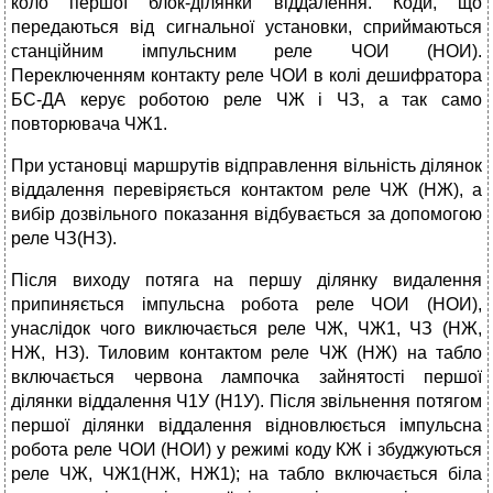
коло першої блок-ділянки віддалення. Коди, що
передаються від сигнальної установки, сприймаються
станційним імпульсним реле ЧОИ (НОИ).
Переключенням контакту реле ЧОИ в колі дешифратора
БС-ДА керує роботою реле ЧЖ і ЧЗ, а так само
повторювача ЧЖ1.
При установці маршрутів відправлення вільність ділянок
віддалення перевіряється контактом реле ЧЖ (НЖ), а
вибір дозвільного показання відбувається за допомогою
реле ЧЗ(НЗ).
Після виходу потяга на першу ділянку видалення
припиняється імпульсна робота реле ЧОИ (НОИ),
унаслідок чого виключається реле ЧЖ, ЧЖ1, ЧЗ (НЖ,
НЖ, НЗ). Тиловим контактом реле ЧЖ (НЖ) на табло
включається червона лампочка зайнятості першої
ділянки віддалення Ч1У (Н1У). Після звільнення потягом
першої ділянки віддалення відновлюється імпульсна
робота реле ЧОИ (НОИ) у режимі коду КЖ і збуджуються
реле ЧЖ, ЧЖ1(НЖ, НЖ1); на табло включається біла