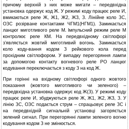
причому верхній з них може мигати – передвхідна
установка одержує код Ж. У режимі коду працює реле И,
вмикаються реле Ж, Ж1, Ж2, Ж3, З. Лінійне коло ЗС,
ОЗС розірване контактами ЧГМ1(НГМ1). Замикається
ланцюг миготливого реле М. Імпульсний режим реле М
контролює реле КМ. На передвхідному світлофорі
з'являється жовтий миготливий вогонь. Замикається
коло коду-вання кодом З рейкового кола перед
прохідним світлофором. У випадку перегоряння лампи
за допомогою контакту вогневого реле РО ланцюг
кодування переключається з коду З на код Ж.
При горінні на вхідному світлофорі одного жовтого
показання (жовтого миготливого чи зеленого) –
передвхідна установка одержує код Ж(З). У режимі коду
працює реле И, збуджуються реле Ж, Ж1, Ж2, Ж3, З. У
лінію ЗС, ОЗС подається струм – спрацьовує реле ЗС і
на передвхідній сигнальній установці загоряється
зелений сигнал. При перегорянні лампи зеленого вогню
кодування кодом З не змінюється.