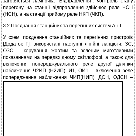
загоряється лампочка “Відправлення”. Контроль стану
перегону на станції відправлення здійснює реле ЧСН
(НСН), а на станції прийому реле НКП (ЧКП).
3.2 Поєднання станційних та перегінних систем А і Т
У схемі поєднання станційних та перегінних пристроїв
[Додаток Г], використані наступні лінійні ланцюги: ЗС,
ОЗС – керування жовтим та зеленим миготливими
показаннями на передвхідному світлофорі, а також для
включення попереджувального реле другої ділянки
наближення Ч2ИП (Н2ИП); И1, ОИ1 – включення реле
попередження наближення ЧИП(НИП);
ДСН, ОДСН –