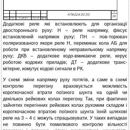
Додаткові реле які встановлюють для організації
двостороннього руху: Н – реле напрямку, фіксує
встановлений напрямок руху; ПН – пов-торювач
поляризованого якоря реле Н, перемикає кола АБ для
роботи при встановленому неправильному напрямку
руху; ДКВ – додаткове кодо-вмикаюче реле, керує
роботою кодових приладів; ДТ – додаткове транс-
мітерне, комутує кодові сигнали в РК.
У схемі зміни напрямку руху потягів, а саме в схемі
контролю перегону враховується можливість
короткочасної втрати поїзного шунта на одній чи
декількох рейкових колах перегону. Так, при фактично
зайнятих перегінних рейкових колах рухомим складом і
короткочасною втратою поїзного шунта їхній шляхові
реле на 3 – 4 с можуть спрацьовувати. У таких випадках
не повинно бути помилкового контролю вільності