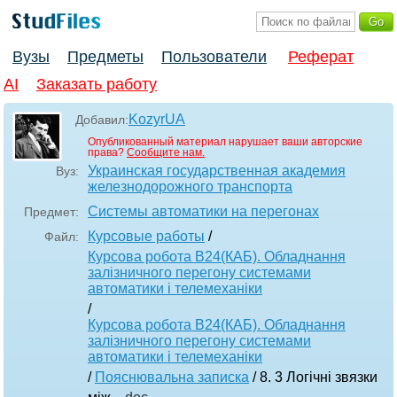
Вузы
Предметы
Пользователи
Реферат
AI
Заказать работу
KozyrUA
Добавил:
Опубликованный материал нарушает ваши авторские
права?
Сообщите нам.
Украинская государственная академия
Вуз:
железнодорожного транспорта
Системы автоматики на перегонах
Предмет:
Курсовые работы
/
Файл:
Курсова робота В24(КАБ). Обладнання
залізничного перегону системами
автоматики і телемеханіки
/
Курсова робота В24(КАБ). Обладнання
залізничного перегону системами
автоматики і телемеханіки
/
Пояснювальна записка
/ 8. 3 Логічні звязки