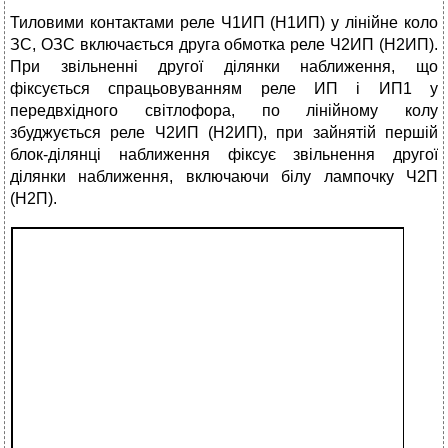
Тиловими контактами реле Ч1ИП (Н1ИП) у лінійне коло
ЗС, ОЗС включається друга обмотка реле Ч2ИП (Н2ИП).
При звільненні другої ділянки наближення, що
фіксується спрацьовуванням реле ИП і ИП1 у
передвхідного світлофора, по лінійному колу
збуджується реле Ч2ИП (Н2ИП), при зайнятій першій
блок-ділянці наближення фіксує звільнення другої
ділянки наближення, включаючи білу лампочку Ч2П
(Н2П).