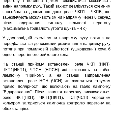
перегону і повинна цілком виключатися можливість
зміни напрямку руху. Такий захист реалізується схемним
способом за допомогою двох реле ЧКП1 і ЧКПВ, що
забезпечують можливість зміни напрямку через 8 секунд
після одержання сигналу вільності перегону
(максимальна тривалість утрати шунта – 4 с).
У двопровідній схемі зміни напрямку руху потягів не
передбачається допоміжний режим зміни напрямку руху
потягів при помилковій зайнятості (ушкодженні) хоча б
одного перегінного рейкового кола.
На станції прийому встановлені реле ЧКП (НКП),
ЧКП1(НКП1), ЧПСН (НПСН) які включають на табло
лампочку ”Прийом”, а на станції відправлення
встановлені реле НСН (ЧСН) які живляться струмом
прямої полярності, що включають на табло лампочку
“Відправлення”. Після заняття перегону виключаються
реле ЧКП(НКП), ЧКП1(НКП1), НСН(ЧСН) червоним
кольором загоряється лампочка контролю перегону на
обох станціях.