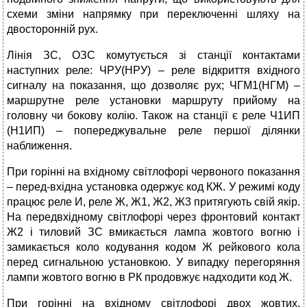
схеми зміни напрямку при переключенні шляху на
двосторонній рух.
Лінія ЗС, ОЗС комутується зі станції контактами
наступних реле: ЧРУ(НРУ) – реле відкриття вхідного
сигналу на показання, що дозволяє рух; ЧГМ1(НГМ) –
маршрутне реле установки маршруту прийому на
головну чи бокову колію. Також на станції є реле Ч1ИП
(Н1ИП) – попереджувальне реле першої ділянки
наближення.
При горінні на вхідному світлофорі червоного показання
– перед-вхідна установка одержує код КЖ. У режимі коду
працює реле И, реле Ж, Ж1, Ж2, Ж3 притягують свій якір.
На передвхідному світлофорі через фронтовий контакт
Ж2 і тиловий ЗС вмикається лампа жовтого вогню і
замикається коло кодування кодом Ж рейкового кола
перед сигнальною установкою. У випадку перегоряння
лампи жовтого вогню в РК продовжує надходити код Ж.
При горінні на вхідному світлофорі двох жовтих,