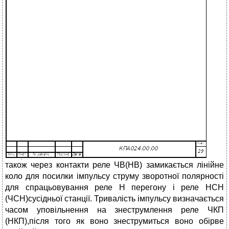
також через контакти реле ЧВ(НВ) замикається лінійне
коло для посилки імпульсу струму зворотної полярності
для спрацьовування реле Н перегону і реле НСН
(ЧСН)сусідньої станції. Тривалість імпульсу визначається
часом уповільнення на знеструмлення реле ЧКП
(НКП),після того як воно знеструмиться воно обірве