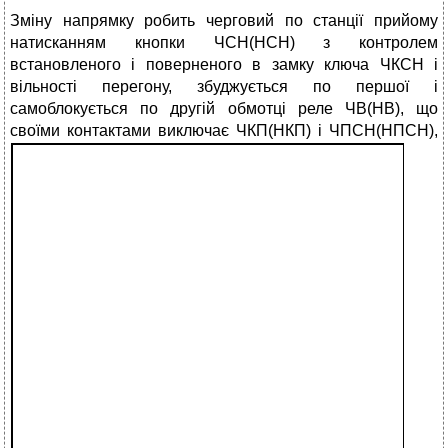
Зміну напрямку робить черговий по станції прийому
натисканням кнопки ЧСН(НСН) з контролем
встановленого і поверненого в замку ключа ЧКСН і
вільності перегону, збуджується по першої і
самоблокується по другій обмотці реле ЧВ(НВ), що
своїми контактами виключає ЧКП(НКП) і
ЧПСН(НПСН),