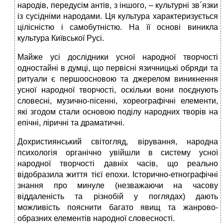
народів, передусім антів, з іншого, – культурні зв´язки
із сусідніми народами. Ця культура характеризується
цілісністю і самобутністю. На її основі виникла
культура Київської Русі.
Майже усі дослідники усної народної творчості
одностайні в думці, що первісні язичницькі обряди та
ритуали є першоосновою та джерелом виникнення
усної народної творчості, оскільки вони поєднують
словесні, музично-пісенні, хореографічні елементи,
які згодом стали основою поділу народних творів на
епічні, ліричні та драматичні.
Дохристиянський світогляд, вірування, народна
психологія органічно увійшли в систему усної
народної творчості давніх часів, що реально
відобразила життя тієї епохи. Історично-етнографічні
знання про минуле (незважаючи на часову
віддаленість та різнобій у поглядах) дають
можливість пояснити багато явищ та жанрово-
образних елементів народної словесності.