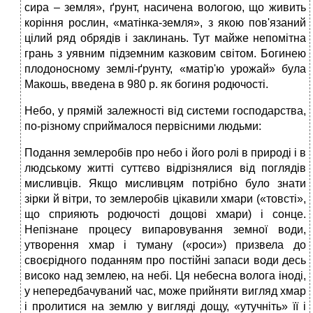
сира – земля», ґрунт, насичена вологою, що живить
коріння рослин, «матінка-земля», з якою пов'язаний
цілий ряд обрядів і заклинань. Тут майже непомітна
грань з уявним підземним казковим світом. Богинею
плодоносному землі-ґрунту, «матір'ю урожай» була
Макошь, введена в 980 р. як богиня родючості.
Небо, у прямій залежності від системи господарства,
по-різному сприймалося первісними людьми:
Подання землеробів про небо і його ролі в природі і в
людському житті суттєво відрізнялися від поглядів
мисливців. Якщо мисливцям потрібно було знати
зірки й вітри, то землеробів цікавили хмари («товсті»,
що сприяють родючості дощові хмари) і сонце.
Непізнане процесу випаровування земної води,
утворення хмар і туману («роси») призвела до
своєрідного поданням про постійні запаси води десь
високо над землею, на небі. Ця небесна волога іноді,
у непередбачуваний час, може прийняти вигляд хмар
і пролитися на землю у вигляді дощу, «утучніть» її і