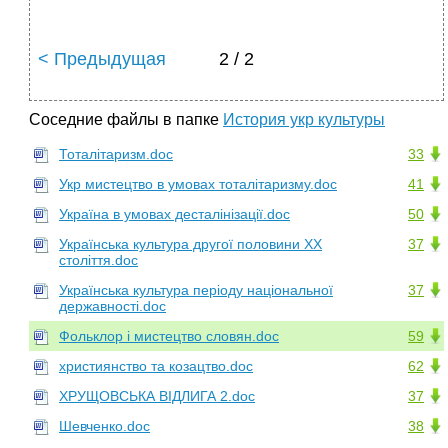
< Предыдущая
2 / 2
Соседние файлы в папке
История укр культуры
Тоталітаризм.doc
33
Укр мистецтво в умовах тоталітаризму.doc
41
Україна в умовах десталінізації.doc
50
Українська культура другої половини XX
37
століття.doc
Українська культура періоду національної
37
державності.doc
Фольклор і мистецтво словян.doc
59
християнство та козацтво.doc
62
ХРУЩОВСЬКА ВІДЛИГА 2.doc
37
Шевченко.doc
38