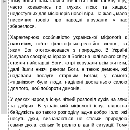
тому вони і намагалися зберегти свою таємну віру,
часто ховаючись по глухих лісах та хащах,
недоступних для місіонерів нової віри. На жаль, мало
писемних творів про народні вірування у нас
збереглося.
Характерною особливістю української міфології є
пантеїзм,
тобто філософсько-релігійні вчення, за
яким Бог ототожнювався з природою. В Україні
існувала своєрідна ієрархія Богів: на чолі всього світу
стояли найстарші Боги, котрі керували всім життям,
далі йшли нижчі рангом Боги, а також демони, які
надавали послуги старшим Богам; у самого
«підніжжя» були люди, наділені достатньою силою
для того, щоб побороти демонів.
У деяких народів існує чіткий розподіл духів на злих
та добрих. В українській міфології існує відносна
байдужість до такого розподілу, адже добро і зло, які
несуть духи, визначаються не стільки природою
самих духів, скільки їх роллю в даній ситуації. Тому