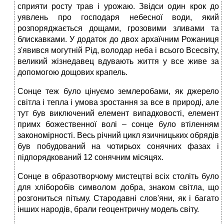
сприяти росту трав і урожаю. Звідси один крок до
уявлень про господаря небесної води, який
розпоряджається дощами, грозовими зливами та
блискавками. У додаток до двох архаїчним Рожаниця
з'явився могутній Рід, володар неба і всього Всесвіту,
великий жізнедавец вдувають життя у все живе за
допомогою дощових крапель.
Сонце теж було цінуємо землеробами, як джерело
світла і тепла і умова зростання за все в природі, але
тут був виключений елемент випадковості, елемент
примх божественної волі – сонце було втіленням
закономірності. Весь річний цикл язичницьких обрядів
був побудований на чотирьох сонячних фазах і
підпорядкований 12 сонячним місяцях.
Сонце в образотворчому мистецтві всіх століть було
для хліборобів символом добра, знаком світла, що
розгониться пітьму. Стародавні слов'яни, як і багато
інших народів, брали геоцентричну модель світу.