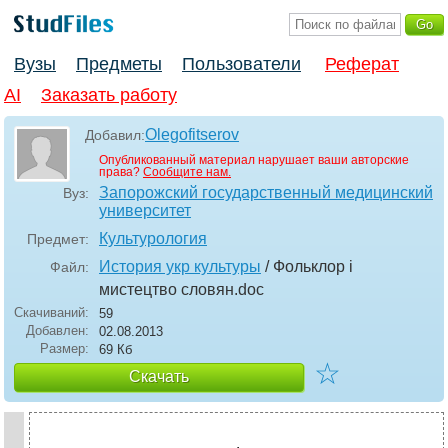
Вузы
Предметы
Пользователи
Реферат
AI
Заказать работу
Olegofitserov
Добавил:
Опубликованный материал нарушает ваши авторские
права?
Сообщите нам.
Запорожский государственный медицинский
Вуз:
университет
Культурология
Предмет:
История укр культуры
/ Фольклор і
Файл:
мистецтво словян
.doc
Скачиваний:
59
Добавлен:
02.08.2013
Размер:
69 Кб
☆
Скачать