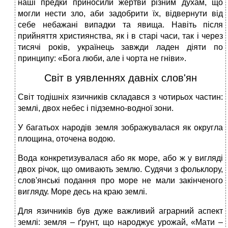
наші предки приносили жертви різним духам, що
могли нести зло, аби задобрити їх, відвернути від
себе небажані випадки та явища. Навіть після
прийняття християнства, як і в старі часи, так і через
тисячі років, українець завжди ладен діяти по
принципу: «Бога люби, але і чорта не гніви».
Світ в уявленнях давніх слов'ян
Світ тодішніх язичників складався з чотирьох частин:
землі, двох небес і підземно-водної зони.
У багатьох народів земля зображувалася як округла
площина, оточена водою.
Вода конкретизувалася або як море, або ж у вигляді
двох річок, що омивають землю. Судячи з фольклору,
слов'янські подання про море не мали закінченого
вигляду. Море десь на краю землі.
Для язичників був дуже важливий аграрний аспект
землі: земля – ґрунт, що народжує урожай, «Мати –