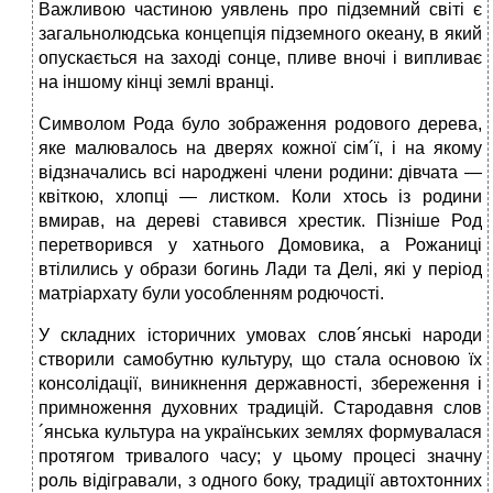
Важливою частиною уявлень про підземний світі є
загальнолюдська концепція підземного океану, в який
опускається на заході сонце, пливе вночі і випливає
на іншому кінці землі вранці.
Символом Рода було зображення родового дерева,
яке малювалось на дверях кожної сім´ї, і на якому
відзначались всі народжені члени родини: дівчата —
квіткою, хлопці — листком. Коли хтось із родини
вмирав, на дереві ставився хрестик. Пізніше Род
перетворився у хатнього Домовика, а Рожаниці
втілились у образи богинь Лади та Делі, які у період
матріархату були уособленням родючості.
У складних історичних умовах слов´янські народи
створили самобутню культуру, що стала основою їх
консолідації, виникнення державності, збереження і
примноження духовних традицій. Стародавня слов
´янська культура на українських землях формувалася
протягом тривалого часу; у цьому процесі значну
роль відігравали, з одного боку, традиції автохтонних