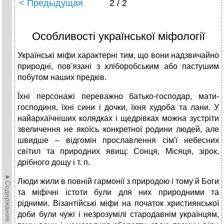
< Предыдущая
2 / 2
Особливості української міфології
Українські міфи характерні тим, що вони надзвичайно
природні, пов'язані з хліборобським або пастушим
побутом наших предків.
Їхні персонажі переважно батько-господар, мати-
господиня, їхні сини і дочки, їхня худоба та лани. У
найархаїчніших колядках і щедрівках можна зустріти
звеличення не якоїсь конкретної родини людей, але
швидше – відгомін прославлення сім'ї небесних
світил та природних явищ: Сонця, Місяця, зірок,
дрібного дощу і т. п.
►Содержание►
Люди жили в повній гармонії з природою і тому й Боги
та міфічні істоти були для них природними та
рідними. Візантійські міфи на початок християнської
доби були чужі і незрозумілі стародавнім українцям,