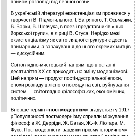
прийом розповіді від першої особи.
В українській літературі екзистенціалізм проявився у
творчості В. Підмогильного, І. Багряного, Т. Осьмачки,
В. Барки, В. Шевчука, в поезії представників «нью-
йоркської групи», в ліриці В. Стуса. Нерідко межі
екзистенціалізму як світоглядної структури є досить
примарними, а зарахування до нього окремих митців
— дискусійним.
Світоглядно-мистецький напрям, що в останні
десятиліття XX ст. приходить на зміну модернізмові.
Цей напрям — продукт постіндустріальної епохи,
епохи розпаду цілісного погляду на світ, руйнування
систем — світоглядно-філософських, економічних,
політичних.
Вперше термін «
постмодернізм»
згадується у 1917
pПопулярності постмодернізму сприяли міркування
філософів Ж. Дерріди, Ж. Батая, Ж.-Ф. Ліотара, М.
Фуко. Постмодерністи, завдяки гіркому історичному