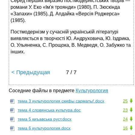
Серед перших виразно постмодерністських творів —
романи У. Еко «Ім'я троянди» (1980), П. Зюскінда
«Запахи» (1985), Д. Апдайка «Версія Роджерса»
(1985).
Постмодернізм у сучасній українській літературі
виявляється в творчості Ю. Андруховича, Ю. Іздрика,
О. Ульяненка, С. Прощока, В. Медведя, О. Забужко та
інших.
< Предыдущая
7 / 7
Соседние файлы в предмете
Культурология
тема 3 культурология скифы сарматы!.docx
25
тема 4 словянська культура.doc
23
тема 5 киъавська руст.docx
24
тема 6 культурология.docx
16