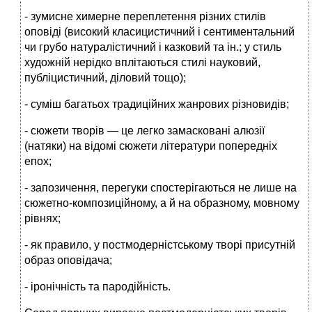
- зумисне химерне переплетення різних стилів
оповіді (високий класицистичний і сентиментальний
чи грубо натуралістичний і казковий та ін.; у стиль
художній нерідко вплітаються стилі науковий,
публіцистичний, діловий тощо);
- суміш багатьох традиційних жанрових різновидів;
- сюжети творів — це легко замасковані алюзії
(натяки) на відомі сюжети літератури попередніх
епох;
- запозичення, перегуки спостерігаються не лише на
сюжетно-композиційному, а й на образному, мовному
рівнях;
- як правило, у постмодерністському творі присутній
образ оповідача;
- іронічність та пародійність.