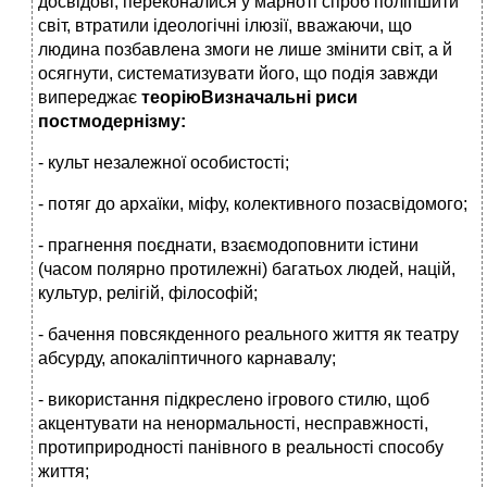
досвідові, переконалися у марноті спроб поліпшити
світ, втратили ідеологічні ілюзії, вважаючи, що
людина позбавлена змоги не лише змінити світ, а й
осягнути, систематизувати його, що подія завжди
випереджає
теоріюВизначальні риси
постмодернізму:
- культ незалежної особистості;
- потяг до архаїки, міфу, колективного позасвідомого;
- прагнення поєднати, взаємодоповнити істини
(часом полярно протилежні) багатьох людей, націй,
культур, релігій, філософій;
- бачення повсякденного реального життя як театру
абсурду, апокаліптичного карнавалу;
- використання підкреслено ігрового стилю, щоб
акцентувати на ненормальності, несправжності,
протиприродності панівного в реальності способу
життя;