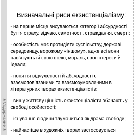
Визначальні риси екзистенціалізму:
- на перше місце висуваються категорії абсурдності
буття страху, відчаю, самотності, страждання, смерті;
- особистість має протидіяти суспільству, державі,
середовищу, ворожому «іншому», адже всі вони
нав'язують їй свою волю, мораль, свої інтереси й
ідеали;
- поняття відчуженості й абсурдності є
взаємопов'язаними та взаємозумовленими в
літературних творах екзистенціалістів;
►Содержание►
- вишу життєву цінність екзистенціалісти вбачають у
свободі особистості;
- існування людини тлумачиться як драма свободи;
- найчастіше в художніх творах застосовується