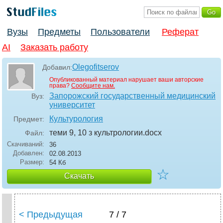
Вузы
Предметы
Пользователи
Реферат
AI
Заказать работу
Olegofitserov
Добавил:
Опубликованный материал нарушает ваши авторские
права?
Сообщите нам.
Запорожский государственный медицинский
Вуз:
университет
Культурология
Предмет:
теми 9, 10 з культрологии
.docx
Файл:
Скачиваний:
36
Добавлен:
02.08.2013
Размер:
54 Кб
☆
Скачать
< Предыдущая
7 / 7