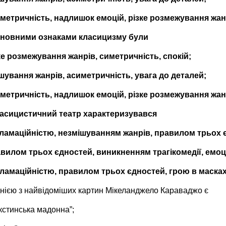
иметричність, надлишок емоцій, різке розмежування жан
сновними ознаками класицизму були
зке розмежування жанрів, симетричність, спокій;
ішування жанрів, асиметричність, увага до деталей;
иметричність, надлишок емоцій, різке розмежування жан
ласицистичний театр характеризувався
ламаційністю
, незмішуванням жанрів, правилом трьох 
авилом трьох єдностей, виникненням трагікомедії, емоц
кламаційністю, правилом трьох єдностей, грою в масках
днією з найвідоміших картин Мікеланджело Караваджо є
кстинська мадонна”;