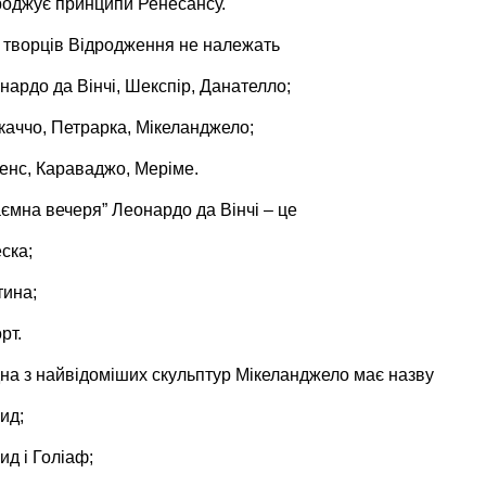
дроджує принципи Ренесансу.
о творців Відродження не належать
нардо да Вінчі, Шекспір, Данателло;
каччо, Петрарка, Мікеланджело;
бенс, Караваджо, Меріме.
аємна вечеря” Леонардо да Вінчі – це
ска;
тина;
рт.
дна з найвідоміших скульптур Мікеланджело має назву
ид;
ид і Голіаф;