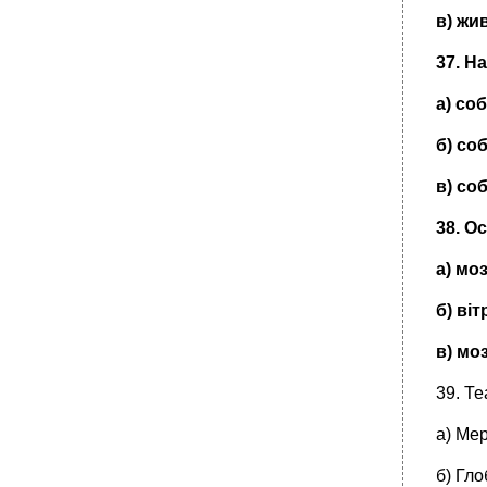
в) жи
37. Н
а) со
б) со
в) со
38. О
а) мо
б) ві
в) мо
39. Те
а) Мер
б) Гло