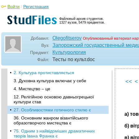
Войти
/
Регистрация
Файловый архив студентов.
1327 вузов, 5479 предметов.
Olegofitserov
Добавил:
Опубликованный материал нар
Запорожский государственный медиц
Вуз:
Культурология
Предмет:
Тесты по культ
.doc
Файл:
•
2. Культура протиставляється
3. Духовна культура включає у себе
<<
<
4. Мистецтво – це
12. Релігійною основою давньогрецької
культури став
•
27. Особливостями готичного стилю є
а) тов
36. Основним жанром візантійського
образотворчого мистецтва є
б) ві
•
75. Одним з найвідоміших драматичних
творів Івана Франка є
в) ві