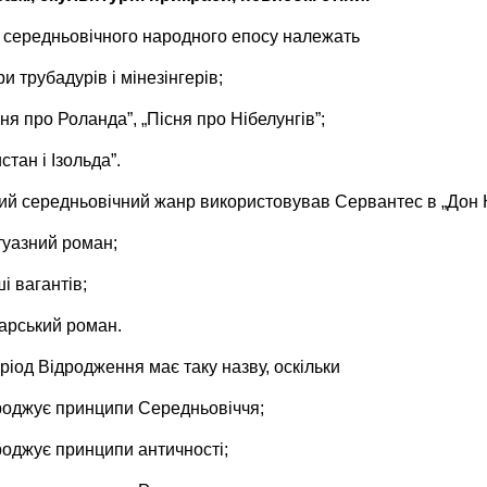
о середньовічного народного епосу належать
ри трубадурів і мінезінгерів;
сня про Роланда”, „Пісня про Нібелунгів”;
истан і Ізольда”.
кий середньовічний жанр використовував Сервантес в „Дон 
туазний роман;
ші вагантів;
царський роман.
ріод Відродження має таку назву, оскільки
дроджує принципи Середньовіччя;
роджує принципи античності;