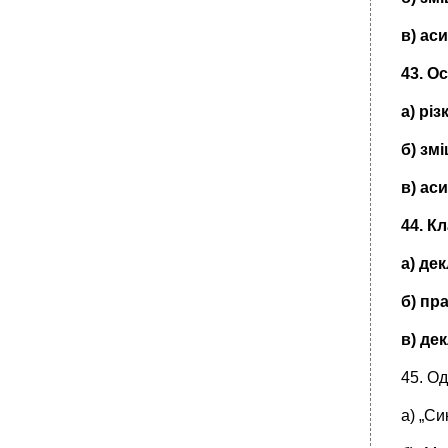
в) ас
43. О
а) рі
б) зм
в) ас
44. К
а)
дек
б) пр
в) де
45. О
а) „Си