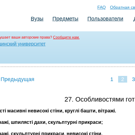
FAQ
Обратная св
Вузы
Предметы
Пользователи
ушает ваши авторские права?
Сообщите нам.
инский университет
 Предыдущая
1
2
3
27. Особливостями гот
сті масивні невисокі стіни, круглі башти, вітражі.
тражі, шпилясті дахи, скульптурні прикраси;
тражі, скульптурні прикраси, невисокі стіни.