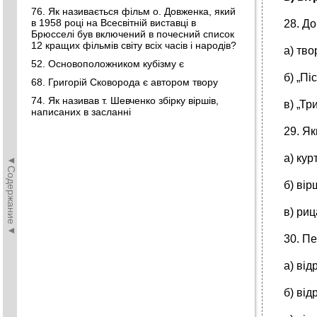
76. Як називається фільм о. Довженка, який
в 1958 році на Всесвітній виставці в
28. Д
Брюсселі був включений в почесний список
12 кращих фільмів світу всіх часів і народів?
а) тво
52. Основоположником кубізму є
б) „Пі
68. Григорій Сковорода є автором твору
74. Як називав т. Шевченко збірку віршів,
в) „Тр
написаних в засланні
29. Я
а) кур
◄Содержание◄
б) вір
в) ри
30. Пе
а) ві
б) від