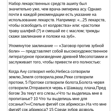
Набор лекарственных средств ашипу был
значительно уже, чем врача-эмпирика асу. Однако
почти в каждой рекомендации есть указание на
использование лекарств. Например: «...25 лекарств,
чтобы освободить от колдовства» или: «растолки
траву шалфей (?) и смешай ее с маслом; трижды
скажи заклинание и положи на зуб».
Упомянутое заклинание — «Заговор против зубной
боли» — представляет собой высокохудожественное
литературное произведение древней Месопотамии и
заслуживает того, чтобы привести его полностью:
Когда Ану сотворил небо,Небеса сотворили
землю,Земля сотворила.реки,Реки сотворили
протоки, 5 Протоки сотворили болота,Болота червя
сотворили.Отправился червь к Шамашу, плача,Пред
богом Эа текут его слезы,«Что ты выделишь мне в
пропитанье? 10 Что ты выделишь мне для
сосанья?»«Спелые фигиИ сок абрикоса».На что мне
фигиИ сок абрикоса? 15 Среди зубов дозволь