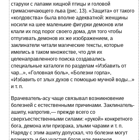
старухи с лапами хищной птицы и головой
гримасничающего льва (рис. 13). «Защита» от такого
«колдовства» была вполне адекватной: женщины
носили на шее маленькие фигурки демонов или
клали их под порог своего дома, для того чтобы
отпугивать демонов их же изображением, а
заклинатели читали магические тексты, которые
имелись в таком множестве, что для их
целенаправленного поиска создавались
специальные каталоги по разделам «Избавить от
чар...», «Головная боль», «Болезни горла»,
«Избавить от злых духов с помощью мучной воды...»
и т. п.
Врачеватель-асу чаще связывал возникновение
болезней с естественными причинами. Заклинатель-
ашипу, напротив,— прежде всего со
сверхъестественными силами: «рукой» конкретного
бога, демона или призрака, злыми чарами и т. п.
Наряду с этим ашипу допускал, что болезни могут
возникать и без участия богов или демонов,