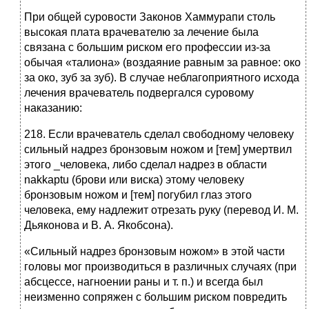
При общей суровости Законов Хаммурапи столь
высокая плата врачевателю за лечение была
связана с большим риском его профессии из-за
обычая «талиона» (воздаяние равным за равное: око
за око, зуб за зуб). В случае неблагоприятного исхода
лечения врачеватель подвергался суровому
наказанию:
218. Если врачеватель сделал свободному человеку
сильный надрез бронзовым ножом и [тем] умертвил
этого _человека, либо сделал надрез в области
nakkaptu (брови или виска) этому человеку
бронзовым ножом и [тем] погубил глаз этого
человека, ему надлежит отрезать руку (перевод И. М.
Дьяконова и В. А. Якобсона).
«Сильный надрез бронзовым ножом» в этой части
головы мог производиться в различных случаях (при
абсцессе, нагноении раны и т. п.) и всегда был
неизменно сопряжен с большим риском повредить