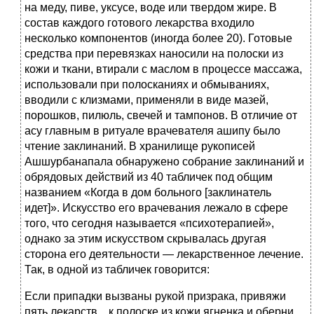
на меду, пиве, уксусе, воде или твердом жире. В
состав каждого готового лекарства входило
несколько компонентов (иногда более 20). Готовые
средства при перевязках наносили на полоски из
кожи и ткани, втирали с маслом в процессе массажа,
использовали при полосканиях и обмываниях,
вводили с клизмами, применяли в виде мазей,
порошков, пилюль, свечей и тампонов. В отличие от
асу главным в ритуале врачевателя ашипу было
чтение заклинаний. В хранилище рукописей
Ашшурбанапала обнаружено собрание заклинаний и
обрядовых действий из 40 табличек под общим
названием «Когда в дом больного [заклинатель
идет]». Искусство его врачевания лежало в сфере
того, что сегодня называется «психотерапией»,
однако за этим искусством скрывалась другая
сторона его деятельности — лекарственное лечение.
Так, в одной из табличек говорится:
Если припадки вызваны рукой призрака, привяжи
пять лекарств... к полоске из кожи ягненка и оберни