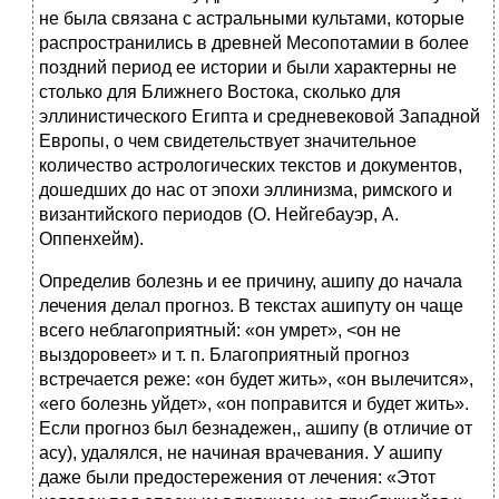
не была связана с астральными культами, которые
распространились в древней Месопотамии в более
поздний период ее истории и были характерны не
столько для Ближнего Востока, сколько для
эллинистического Египта и средневековой Западной
Европы, о чем свидетельствует значительное
количество астрологических текстов и документов,
дошедших до нас от эпохи эллинизма, римского и
византийского периодов (О. Нейгебауэр, А.
Оппенхейм).
Определив болезнь и ее причину, ашипу до начала
лечения делал прогноз. В текстах ашипуту он чаще
всего неблагоприятный: «он умрет», <он не
выздоровеет» и т. п. Благоприятный прогноз
встречается реже: «он будет жить», «он вылечится»,
«его болезнь уйдет», «он поправится и будет жить».
Если прогноз был безнадежен,, ашипу (в отличие от
асу), удалялся, не начиная врачевания. У ашипу
даже были предостережения от лечения: «Этот