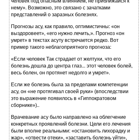
человек под опасным влиянием, не приближайся к
нему». Возможно, это связано с зачатками
представлений о заразных болезнях.
Прогнозы асу, как правило, оптимистичны: «он
выздоровеет», «его нужно лечить,». Прогноз «он
умрет» в текстах асуту встречается редко. Вот
пример такого неблагоприятного прогноза:
«Если человек Так страдает oт желтухи, что его
болезнь дошла до центра глаз... этот человек болей,
весь болен, он протянет недолго и умрет».
Если же болезнь была за пределами компетенции
асу, он «не протягивал своей руки» (впоследствии
это выражение появилось в «Гиппократовом
сборнике»)..
Врачевание асу было направлено на облегчение
конкретных проявлений болезни. Цели его лечения
были вполне реальными: «остановить лихорадку и
жар», «отвести отеки», «заставить болезнь уйти»,