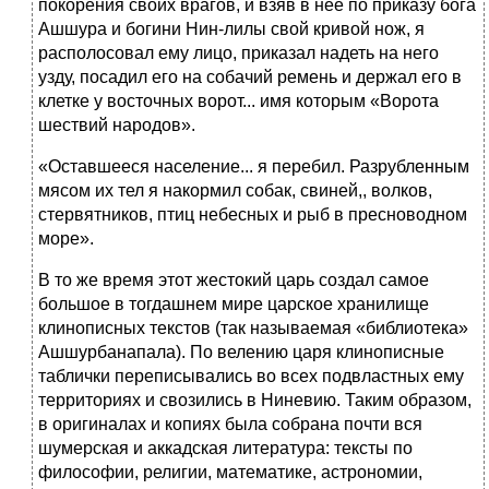
покорения своих врагов, и взяв в нее по приказу бога
Ашшура и богини Нин-лилы свой кривой нож, я
располосовал ему лицо, приказал надеть на него
узду, посадил его на собачий ремень и держал его в
клетке у восточных ворот... имя которым «Ворота
шествий народов».
«Оставшееся население... я перебил. Разрубленным
мясом их тел я накормил собак, свиней,, волков,
стервятников, птиц небесных и рыб в пресноводном
море».
В то же время этот жестокий царь создал самое
большое в тогдашнем мире царское хранилище
клинописных текстов (так называемая «библиотека»
Ашшурбанапала). По велению царя клинописные
таблички переписывались во всех подвластных ему
территориях и свозились в Ниневию. Таким образом,
в оригиналах и копиях была собрана почти вся
шумерская и аккадская литература: тексты по
философии, религии, математике, астрономии,