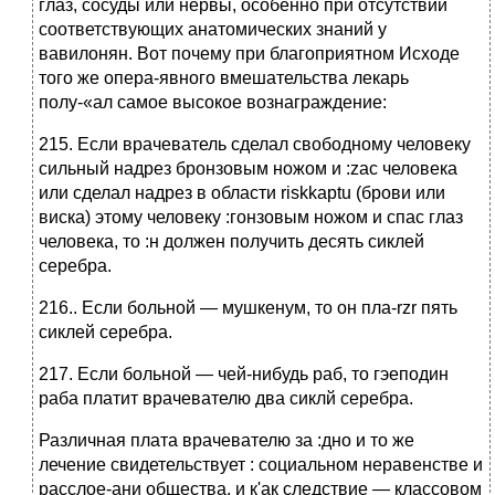
глаз, сосуды или нервы, особенно при отсутствии
соответствующих анатомических знаний у
вавилонян. Вот почему при благоприятном Исходе
того же опера-явного вмешательства лекарь
полу-«ал самое высокое вознаграждение:
215. Если врачеватель сделал свободному человеку
сильный надрез бронзовым ножом и :zac человека
или сделал надрез в области riskkaptu (брови или
виска) этому человеку :гонзовым ножом и спас глаз
человека, то :н должен получить десять сиклей
серебра.
216.. Если больной — мушкенум, то он пла-rzr пять
сиклей серебра.
217. Если больной — чей-нибудь раб, то гэеподин
раба платит врачевателю два сиклй серебра.
Различная плата врачевателю за :дно и то же
лечение свидетельствует : социальном неравенстве и
расслое-ани общества, и к'ак следствие — классовом