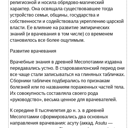
религиозной и носила обрядово-магический
характер. Она освящала существовавшее тогда
устройство семьи, общины, государства и
собственности и содействовала укреплению царской
власти. Ее влияние на развитие эмпирических
знаний (и врачевания в том числе) со временем
становилось все более ощутимым.
Развитие врачевания
Врачебные знания в древней Месопотамии издавна
передавались устно. В старовавилонский период они
все чаще стали записываться на глиняных табличках.
Сборники табличек подбирались по признакам
болезней или по названиям пораженных частей тела.
Их совокупность составляла своего рода
«руководство», весьма ценное для врачевателей.
К середине II тысячелетия до н. э. в древней
Месопотамии сформировались два основных
направления врачевания: асуту (аккад. Asutu —