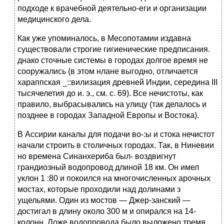
подходе к врачебной деятельно-еги и организации
медицинского дела.
Как уже упоминалось, в Месопотамии издавна
существовали строгие гигиенические предписания.
днако сточные системы в городах долгое время не
сооружались (в этом нлане выгодно, отличается
хараппская _::вилизация древней Индии, середина III
тысячелетия до и. э., см. с. 69). Все нечистоты, как
правило, выбрасывались на улицу (так делалось и
позднее в городах Западной Европы и Востока).
В Ассирии каналы для подачи во-:ы и стока нечистот
начали строить в столичных городах. Так, в Ниневии
но времена Синанхериба был- воздвигнут
грандиозный водопровод длиной 18 км. Он имел
уклон 1 :80 и покоился на многочисленных арочных
мостах, которые проходили над долинами з
ущельями. Один из мостов — Джер-занский —
достигал в длину около 300 м и опирался на 14-
колонн. Ложе водопровода было выложено тремя