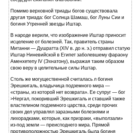
Помимо верховной триады богов существовала
другая триада: бог Солнца Шамаш, бог Луны Сии и
богиня Утренней звезды Иштар.
В народе верили, что изображение Иштар приносит
исцеление от болезней. Так, правитель страны
Митанни — Душратта (XIV в. до н. э.) отправил статую
Иштар Ниневийской в Египет заболевшему фараону
Аменхетепу IV (Эхнатону), выражая таким образом
свою веру в целительные силы Иштар.
Столь же могущественной считалась л богиня
Эрешкигаль, владычица подземного мира —
«страны, из которой нет возврата». Ее супруг — бог
>Нергал, покоривший Эрешкигаль и ставший также
властелином подземного царства, среди прочих
своих дел управлял заразными болезнями и
лихорадками, которые, как призраки, «выползали»
из-под земли — преисподнего мира. Прямой
противоположностью Эрешкигаль была богиня