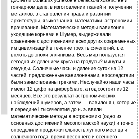
достигли больших успехов в сельском хозяйстве и
гончарном деле, в изготовлении тканей и получении
металлов, в становлении права и развитии
архитектуры, языкознания, математики, астрономии,
врачевания. Математические методы вавилонян,
уходящие корнями в Шумер, выдерживали
сравнение с достижениями всех других современных
им цивилизаций в течение трех тысячелетий, т. е.
вплоть до эпохи эллинизма. Весь мир пользуется
сегодня их делением круга на градусы? минуты и
секунды. Солнечные часы и деление суток на 12
частей, предложенные вавилонянами, впоследствии
были заимствованы греками. Неслучайно наши часы
имеют 12 цифр на циферблате, а год состоит из 12
месяцев. Все это результат астрономических
наблюдений шумеров, а затем — вавилонян, которые
в середине I тысячелетия до н. э. ввели
математические методы в астрономию (одно из
основных достижений месопотамской науки) и точно
определили продолжительность лунного месяца и
солнечного года, время весеннего и осеннего