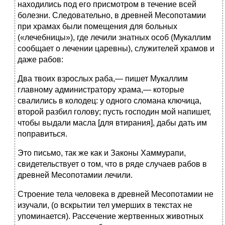
находились под его присмотром в течение всей
болезни. Следовательно, в древней Месопотамии
при храмах были помещения для больных
(«лечебницы»), где лечили знатных особ (Мукаллим
сообщает о лечении царевны), служителей храмов и
даже рабов:
Два твоих взрослых раба,— пишет Мукаллим
главному администратору храма,— которые
свалились в колодец: у одного сломана ключица,
второй разбил голову; пусть господин мой напишет,
чтобы выдали масла [для втирания], дабы дать им
поправиться.
Это письмо, так же как и Законы Хаммурапи,
свидетельствует о том, что в ряде случаев рабов в
древней Месопотамии лечили.
Строение тела человека в древней Месопотамии не
изучали, (о вскрытии тел умерших в текстах не
упоминается). Рассечение жертвенных животных