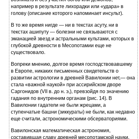
например в результате лихорадки или «удара» в
голову (описание которого напоминает инсульт).
В то же время нигде — ни в текстах асуту, ни в
текстах ашипуту — болезни не связываются с
эманацией звезд и астральными культами, которых в
глубокой древности в Месопотамии еще не
существовало.
Вопреки мнению, долгое время господствовавшему
в Европе, никаких письменных свидетельств о
развитии астрологии в древней Вавилонии нет,— она
стала «важной наукой» при ассирийском дворе
Саргонидов (VII в. до н. э,), превзойдя по значению
гадания по внутренним органам (рис. 14). В
Вавилонии гадатели не были жрецами, а
ступенчатые башни (зиккураты) не были, как недавно
еще считали, астрономическими обсерваториями.
Вавилонская математическая астрономия,
составившая славу древней месопотамской науки,