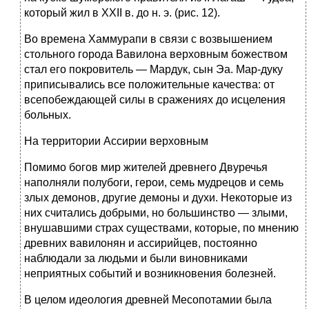
который жил в XXII в. до н. э. (рис. 12).
Во времена Хаммурапи в связи с возвышением
стольного города Вавилона верховным божеством
стал его покровитель — Мардук, сын Эа. Мар-дуку
приписывались все положительные качества: от
всепобеждающей силы в сражениях до исцеления
больных.
На территории Ассирии верховным
Помимо богов мир жителей древнего Двуречья
наполняли полубоги, герои, семь мудрецов и семь
злых демонов, другие демоны и духи. Некоторые из
них считались добрыми, но большинство — злыми,
внушавшими страх существами, которые, по мнению
древних вавилонян и ассирийцев, постоянно
наблюдали за людьми и были виновниками
неприятных событий и возникновения болезней.
В целом идеология древней Месопотамии была