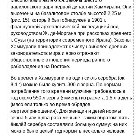
Месопотамии являются.Законы шестого
вавилонского царя первой династии Хаммурапи. Они
высечены на базальтовом столбе высотой 2,25 м
(рис. 15), который был обнаружен в 1901 г.
французской археологической экспедицией под
руководством Ж. де-Моргана при раскопках древнего
г. Сузы (на территории современного Ирана). Законы
Хаммурапи принадлежат к числу наиболее древних
законодательств мира и ярко отражают
общественные отношения периода раннего
рабовладения на Востоке.
Во времена Хаммурапи на один сикль серебра (ок.
8,4 г) можно было купить 300 л зерна. По нормам
потребления того времени мужчине требовалось в
год около 550 л зерна (ячмень) из расчета 1,5 л в день
(мясо ели только во время обрядов
жертвоприношения). Для женщин и детей нормы
зерна были в два раза меньше. Таким образом, пять
ёиклёй серебра составляли большую сумму: на них
можно было целый год кормить несколько человек.