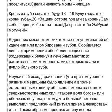
поселиться,Сделай челюсть моим жилищем.
Кровь из зуба сосать я буду, 18—19 Буду глодать я
корни зуба».20 «Зацепи острие, ухвати за кореньСам
себе, червь, избрал ты такое!Да сразит тебя ЭаРукой
могучей!»
В древних месопотамских текстах нет упоминаний об
удалении или пломбировании зубов. Сообщается
лишь oj применении обезболивающих паст
(содержащих белену) и лечебных мастик (с
растительными компонентами), которые клали в
дупло больного зуба.
Неудачный исход врачевания (что при том уровне
развития медицины было явлением вполне
естественным) ашипу объяснял вмешательством
сверхъестественных сил: «такова воля богов» или
«болезнь не ушла, потому, что больной неточно
выполнил предписанный ритуал приема лекарства»
и т. п. Таким образом, престиж ашипу всегда