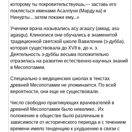
которому ты покровительствуешь,— заставь его
поклясться именами Асаллухи (Марду-ка) и
Нинурты... затем покажи ему...»
Ученики врача назывались асу агашгу (аккад. asu
agasgu). Клинописи они обучались в знаменитой
традиционной светской школе Вавилонии (э-дубба),
которая существовала до XVII в. до н. э.
Деятельность э-дуббы весьма положительно
отразилась на развитии естественно-научных знаний
в Месопотамии.
Специально о медицинских школах в текстах
древней Месопотамии не упоминается. По всей
вероятности, они еще не существовали.
Число свободно практикующих врачевателей в
древней Месопотамии было невелико.. Их
положение в обществе было различным в
зависимости от исторического периода и с течением
времени имело тенденцию к ухудшению в связи с