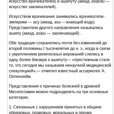
искусство врачевателей) и ашипуту (аккад. asiputu —
искусство заклинателей) .
Искусством врачевания занимались врачеватели-
эмпирики — асу (аккад. asu —знающий воду).
Представители другого направления назывались
ашипу (аккад. asipu — заклинающий) .
Обе традиции сохранялись почти без изменений до
второй половины I тысячелетия до н. э., когда в связи
с укреплением религиозных верований слились в
одну, более близкую к ашипуту— «престижным стало
то, что сегодня мы называем ненаучной медицинской
спекуляцией»,— отметил известный ассириолог А.
Оппенхейм.
Представления о причинах болезней в древней
Месопотамии можно подразделить на три основные
категории.
1. Связанные с нарушением принятых в общине
обрядовых, правовых, моральных и прочих