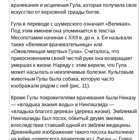
врачевания и исцеления Гула, которая получила свое
искусство от верховной триады богов.
Гула в переводе с шумерского означает «Великая».
Под этим именем она упоминается в текстах
Месопотамии начиная с XXII в. до н. э. Ее называли
также «Великая врачевательница» или
«Оживляющая мертвых Гула». Считалось, что
прикосновением своей чистой руки она возвращает
умерших к жизни. Наряду с этим верили, что Гула
может насылать и неизлечимые болезни. Культовым
животным Гулы была собака, которую часто
изображали рядом с ней (рис. 11).
Кроме Гулы покровителями врачевания были Ниназу
— «владыка знания воды» и Нингишзида —
«владыка благого дерева» (дерева жизни). Эмблемой
Нингишзиды был посох, обвитый двумя змеями,
впоследствии ставший одной из эмблем медицины.
Древнейшее изображение такого посоха выполнено
на кубке шумерского правителя из г. Лагаш — Гудеа,