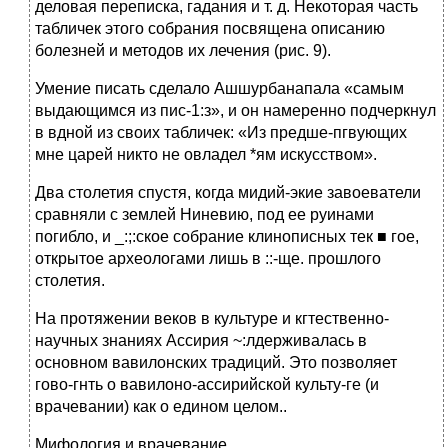
деловая переписка, гадания и т. д. Некоторая часть
табличек этого собрания посвящена описанию
болезней и методов их лечения (рис. 9).
Умение писать сделало Ашшурбанапала «самым
выдающимся из пис-1:з», и он намеренно подчеркнул
в вдной из своих табличек: «Из предше-пгвующих
мне царей никто не овладел *ям искусством».
Два столетия спустя, когда мидий-экие завоеватели
сравняли с землей Ниневию, под ее руинами
погибло, и _:;:ское собрание клинописных тек ■ гое,
открытое археологами лишь в ::-ще. прошлого
столетия.
На протяжении веков в культуре и кгтественно-
научных знаниях Ассирия ~:лдерживалась в
основном вавилонских традиций. Это позволяет
гово-гнть о вавилоно-ассирийской культу-ге (и
врачевании) как о едином целом..
Мифология и врачевание