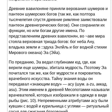
Древние вавилоняне приняли верования шумеров и
пантеон шумерских богов (так же, как полтора
тысячелетия спустя древние римляне заимствовали
пантеон древнегреческих богов). Они сохранили их
функции, но или богам другие имена. По
представлениям древних вавилонян, во ~аве мира
стояла верховная триада богов: бог неба Ану,
владыка земли и ::здуха Энлйль и бог водной стихии
Мирового океана) Эа (Эйа).
По преданию, Эа ведал глубинами юд, где, как
верили еще шумеры, збитала мудрость. Поэтому Эа
почитался так же, как бог мудрости и покровитель
врачебного искусства. Тайну знания воды он
передавал «знающим воду» — асу (шум. a-zu, аккад.
asu). Этим именем в древней Месопотамии называли
врачевателей, которых изображали в одежде в виде
рыбы (рис. 10). Непременными атрибутами асу были
кувшин с водой и курильница с углями — ритуальный
сосуд для сжигания благовоний.