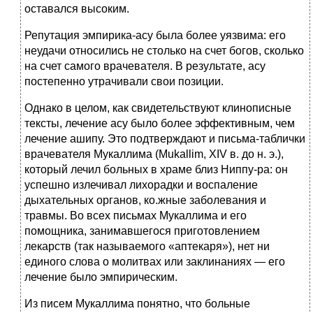
оставался высоким.
Репутация эмпирика-асу была более уязвима: его
неудачи относились не столько на счет богов, сколько
на счет самого врачевателя. В результате, асу
постепенно утрачивали свои позиции.
Однако в целом, как свидетельствуют клинописные
тексты, лечение асу было более эффективным, чем
лечение ашипу. Это подтверждают и письма-таблички
врачевателя Мукаллима (Mukallim, XIV в. до н. э.),
который лечил больных в храме близ Ниппу-ра: он
успешно излечивал лихорадки и воспаление
дыхательных органов, ко.жные заболевания и
травмы. Во всех письмах Мукаллима и его
помощника, занимавшегося приготовлением
лекарств (так называемого «аптекаря»), нет ни
единого слова о молитвах или заклинаниях — его
лечение было эмпирическим.
Из писем Мукаллима понятно, что больные