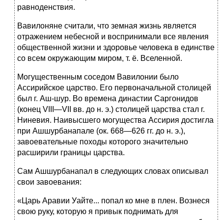
равноденствия.
Вавилоняне считали, что земная жизнь является
отражением небесной и воспринимали все явления
общественной жизни и здоровье человека в единстве
со всем окружающим миром, т. ё. Вселенной.
Могущественным соседом Вавилонии было
Ассирийское царство. Его первоначальной столицей
был г. Аш-шур. Во времена династии Саргонидов
(конец VIII—VII вв. до н. э.) столицей царства стал г.
Ниневия. Наивысшего могущества Ассирия достигла
при Ашшурбанапале (ок. 668—626 гг. до н. э.),
завоевательные походы которого значительно
расширили границы царства.
Сам Ашшурбанапал в следующих словах описывал
свои завоевания:
«Царь Аравии Уайте... попал ко мне в плен. Вознеся
свою руку, которую я привык поднимать для