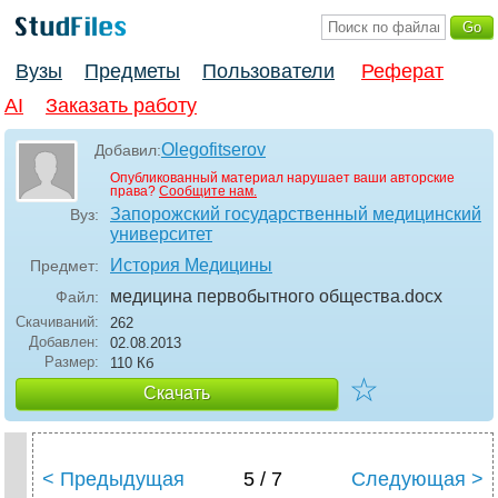
Вузы
Предметы
Пользователи
Реферат
AI
Заказать работу
Olegofitserov
Добавил:
Опубликованный материал нарушает ваши авторские
права?
Сообщите нам.
Запорожский государственный медицинский
Вуз:
университет
История Медицины
Предмет:
медицина первобытного общества
.docx
Файл:
Скачиваний:
262
Добавлен:
02.08.2013
Размер:
110 Кб
☆
Скачать
< Предыдущая
5 / 7
Следующая >