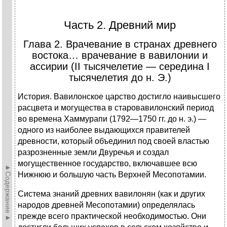
Часть 2. Древний мир
Глава 2. Врачевание в странах древнего
востока… врачевание в вавилонии и
ассирии (II тысячелетие — середина I
тысячелетия до н. Э.)
История. Вавилонское царство достигло наивысшего
расцвета и могущества в старовавилонский период
во времена Хаммурапи (1792—1750 гг. до н. э.) —
одного из наиболее выдающихся правителей
древности, который объединил под своей властью
разрозненные земли Двуречья и создал
могущественное государство, включавшее всю
►Содержание►
Нижнюю и большую часть Верхней Месопотамии.
Система знаний древних вавилонян (как и других
народов древней Месопотамии) определялась
прежде всего практической необходимостью. Они