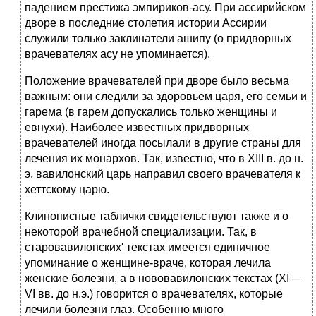
падением престижа эмпириков-асу. При ассирийском
дворе в последние столетия истории Ассирии
служили только заклинатели ашипу (о придворных
врачевателях асу не упоминается).
Положение врачевателей при дворе было весьма
важным: они следили за здоровьем царя, его семьи и
гарема (в гарем допускались только женщины и
евнухи). Наиболее известных придворных
врачевателей иногда посылали в другие страны для
лечения их монархов. Так, известно, что в XIII в. до н.
э. вавилонский царь направил своего врачевателя к
хеттскому царю.
Клинописные таблички свидетельствуют также и о
некоторой врачебной специализации. Так, в
старовавилонских' текстах имеется единичное
упоминание о женщине-враче, которая лечила
женские болезни, а в нововавилонских текстах (XI—
VI вв. до н.э.) говорится о врачевателях, которые
лечили болезни глаз. Особенно много