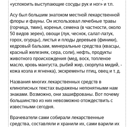
«успокоить выступающие сосуды рук и ног» и т.п.
Асу был большим знатоком местной лекарственной
флоры и фауны. Он использовал лечебные травы
(горчица, тмин), коренья, семена (в частности, около
50 видов зерен), овощи (лук, чеснок, салат-латук,
горох, огурцы), листья и плоды деревьев (финики),
кедровый бальзам, минеральные средства (квасцы,
красный железняк, сера, соли), нефть, продукты
животного происхождения (мед, воск, топленое
масло, кровь мангуста, рыбий жир, скорлупа мидий, -
кожа козла и ягненка), экскременты птиц, овец и т. д.
Названия многих лекарственных средств в
клинописных текстах выражены непонятными нам
знаками. Возможно, они зашифрованы. Вот почему
большинство из них невозможно отождествить с
известными сегодня.
Врачеватели сами собирали лекарственные
средства, составляли и хранили их, сами варили их