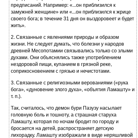
предписаний. Например: «...он приблизился к
замужней женщине» или «...он приблизился к жрице
своего бога; в течение 31 дня он выздоровеет и будет
жить».
2. Связанные с явлениями природы и образом
жизни. Не следует думать, что болезни у народов
древней Месопотамии связывались только со злыми
духами. Они объяснялись также употреблением
нездоровой пищи, купанием в грязной реке,
соприкосновением с грязью и нечистотами.
3. Связанные с религиозными верованиями («рука
бога», «дуновение злого духа», «объятия Ламашту» и
т. п.).
Так, считалось, что демон бури Пазузу насылает
головную боль и тошноту, а страшная старуха
Ламашту, которая по ночам бродит по городу и
бросается на детей, распространяет детскую
лихорадку. Ламашту изображали в виде неряшливой