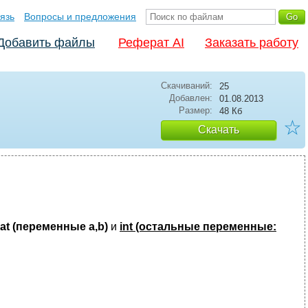
язь
Вопросы и предложения
Добавить файлы
Реферат AI
Заказать работу
Скачиваний:
25
Добавлен:
01.08.2013
Размер:
48 Кб
☆
Скачать
oat
(переменные a,b)
и
int
(остальные переменные: