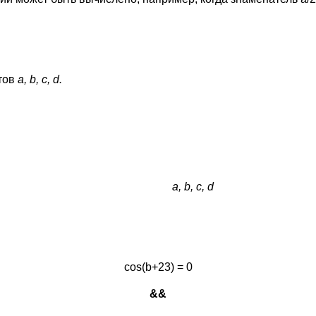
тов
a
,
b
,
c
,
d
.
a
,
b
,
c
,
d
cos(b+23) = 0
&&