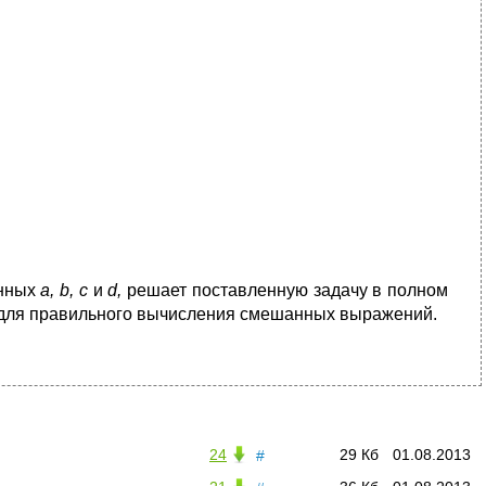
енных
a
,
b
,
c
и
d
,
решает поставленную задачу в полном
, для правильного вычисления смешанных выражений.
24
29 Кб
01.08.2013
#