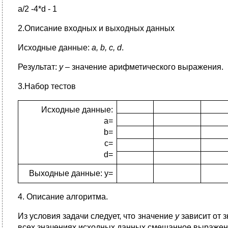
a/2 -4*d - 1
2.Описание входных и выходных данных
Исходные данные:
a
,
b
,
c
,
d
.
Результат:
у
– значение арифметического выражения.
3.Набор тестов
Исходные данные:
a=
b=
c=
d=
Выходные данные: у=
4. Описание алгоритма.
Из условия задачи следует, что значение
у
зависит от з
всех значениях исходных данных смешанное выражении 