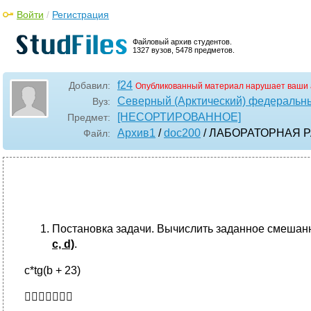
Войти
/
Регистрация
Файловый архив студентов.
1327 вузов, 5478 предметов.
f24
Добавил:
Опубликованный материал нарушает ваши 
Северный (Арктический) федеральны
Вуз:
[НЕСОРТИРОВАННОЕ]
Предмет:
Архив1
/
doc200
/ ЛАБОРАТОРНАЯ 
Файл:
Постановка задачи. Вычислить заданное смеша
с, d)
.
c*tg(b + 23)
