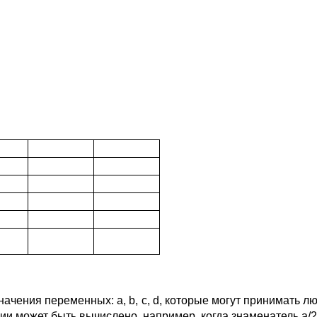
начения переменных: a, b, c, d, которые могут принимать 
может быть вычислено, например, когда знаменатель a/2 -4