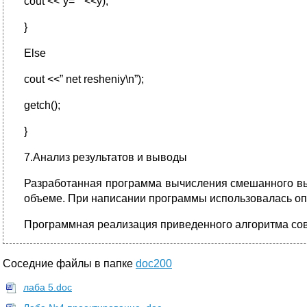
cout <<”y= " <<y);
}
Else
cout <<” net resheniy\n”);
getch();
}
7.Анализ результатов и выводы
Разработанная программа вычисления смешанного в
объеме. При написании программы использовалась оп
Программная реализация приведенного алгоритма сов
Соседние файлы в папке
doc200
лаба 5.doc