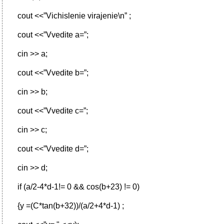
cout <<”Vichislenie virajenie\n” ;
cout <<”Vvedite a=”;
cin >> a;
cout <<”Vvedite b=”;
cin >> b;
cout <<”Vvedite c=”;
cin >> c;
cout <<”Vvedite d=”;
cin >> d;
if (a/2-4*d-1!= 0 && cos(b+23) != 0)
{y =(C*tan(b+32))/(a/2+4*d-1) ;