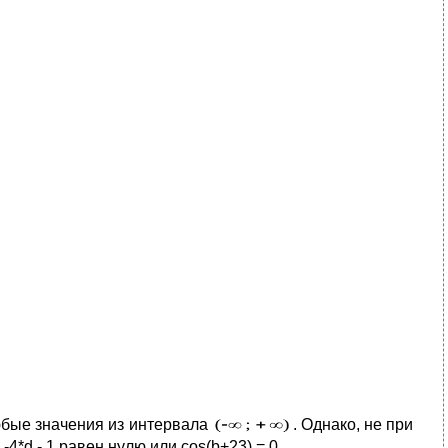
любые значения из интервала
. Однако, не при
*d - 1 равен нулю или cos(b+23) = 0.