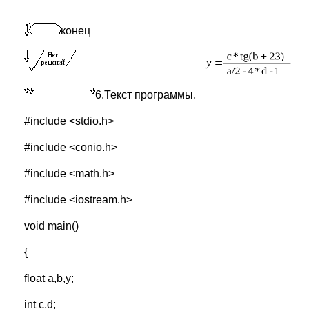
конец
6.Текст программы.
#include <stdio.h>
#include <conio.h>
#include <math.h>
#include <iostream.h>
void main()
{
float a,b,y;
int c,d;