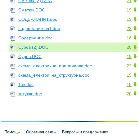
Сметюк (2).DOC
21
Сметюк.DOC
19
СОДЕРЖАНИ1.doc
19
содержание вл1.doc
23
Содержание.doc
18
Суров (2).DOC
20
Суров.DOC
19
схема_електрична_принципова.doc
22
схема_електрична_структурна.doc
19
Так.doc
18
титулка.doc
20
Помощь
Обратная связь
Вопросы и предложения