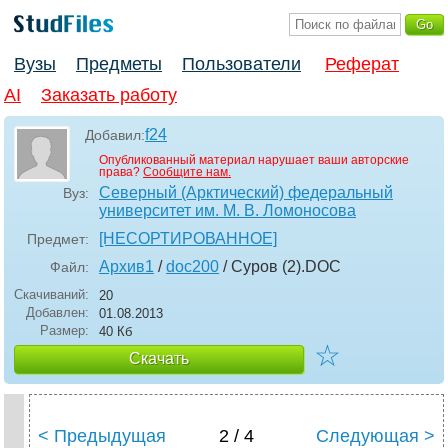
Вузы
Предметы
Пользователи
Реферат
AI
Заказать работу
f24
Добавил:
Опубликованный материал нарушает ваши авторские
права?
Сообщите нам.
Северный (Арктический) федеральный
Вуз:
университет им. М. В. Ломоносова
[НЕСОРТИРОВАННОЕ]
Предмет:
Архив1
/
doc200
/ Суров (2)
.DOC
Файл:
Скачиваний:
20
Добавлен:
01.08.2013
Размер:
40 Кб
☆
Скачать
< Предыдущая
2 / 4
Следующая >