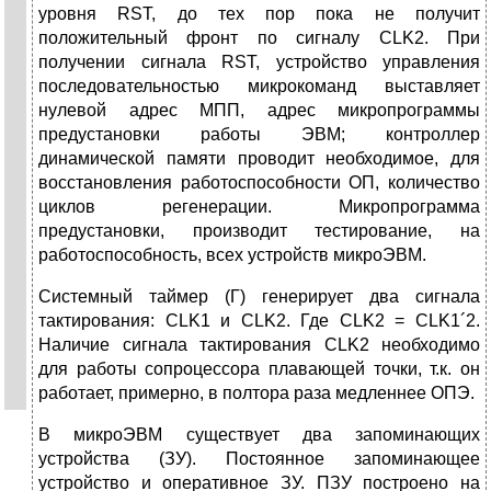
уровня RST, до тех пор пока не получит
положительный фронт по сигналу CLK2. При
получении сигнала RST, устройство управления
последовательностью микрокоманд выставляет
нулевой адрес МПП, адрес микропрограммы
предустановки работы ЭВМ; контроллер
динамической памяти проводит необходимое, для
восстановления работоспособности ОП, количество
циклов регенерации. Микропрограмма
предустановки, производит тестирование, на
работоспособность, всех устройств микроЭВМ.
Системный таймер (Г) генерирует два сигнала
тактирования: CLK1 и CLK2. Где CLK2 = CLK1´2.
Наличие сигнала тактирования CLK2 необходимо
для работы сопроцессора плавающей точки, т.к. он
работает, примерно, в полтора раза медленнее ОПЭ.
В микроЭВМ существует два запоминающих
устройства (ЗУ). Постоянное запоминающее
устройство и оперативное ЗУ. ПЗУ построено на