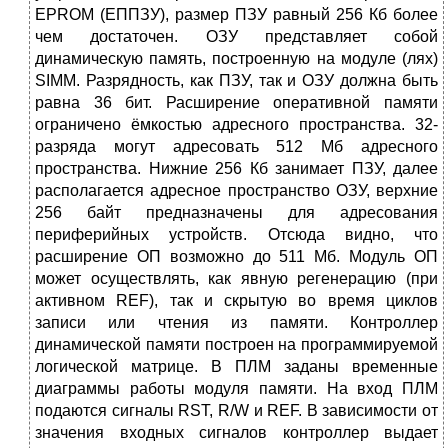
EPROM (ЕППЗУ), размер ПЗУ равный 256 Кб более
чем достаточен. ОЗУ представляет собой
динамическую память, построенную на модуле (лях)
SIMM. Разрядность, как ПЗУ, так и ОЗУ должна быть
равна 36 бит. Расширение оперативной памяти
ограничено ёмкостью адресного пространства. 32-
разряда могут адресовать 512 Мб адресного
пространства. Нижние 256 Кб занимает ПЗУ, далее
располагается адресное пространство ОЗУ, верхние
256 байт предназначены для адресования
периферийных устройств. Отсюда видно, что
расширение ОП возможно до 511 Мб. Модуль ОП
может осуществлять, как явную регенерацию (при
активном REF), так и скрытую во время циклов
записи или чтения из памяти. Контроллер
динамической памяти построен на программируемой
логической матрице. В ПЛМ заданы временные
диаграммы работы модуля памяти. На вход ПЛМ
подаются сигналы RST, R/W и REF. В зависимости от
значения входных сигналов контроллер выдает