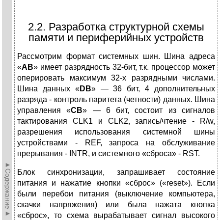
2.2. Разработка структурной схемы
памяти и периферийных устройств
Рассмотрим формат системных шин. Шина адреса
«
АВ
» имеет разрядность 32-бит, т.к. процессор может
оперировать максимум 32-х разрядными числами.
Шина данных «
D
В
» — 36 бит, 4 дополнительных
разряда - контроль паритета (четности) данных. Шина
управления «
СВ
» — 6 бит, состоит из сигналов
тактирования CLK1 и CLK2, запись/чтение - R/w,
разрешения использования системной шины
устройствами - REF, запроса на обслуживание
прерывания - INTR, и системного «сброса» - RST.
►Содержание►
Блок синхронизации, запрашивает состояние
питания и нажатие кнопки «сброс» («reset»). Если
были перебои питания (выключение компьютера,
скачки напряжения) или была нажата кнопка
«сброс», то схема вырабатывает сигнал высокого