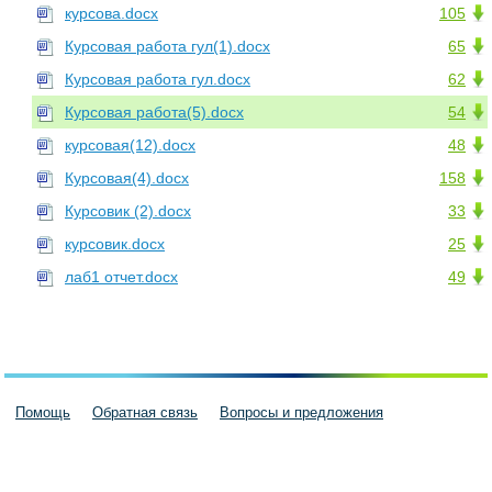
курсова.docx
105
Курсовая работа гул(1).docx
65
Курсовая работа гул.docx
62
Курсовая работа(5).docx
54
курсовая(12).docx
48
Курсовая(4).docx
158
Курсовик (2).docx
33
курсовик.docx
25
лаб1 отчет.docx
49
Помощь
Обратная связь
Вопросы и предложения
Пользовательское соглашение
Политика конфиденциальности