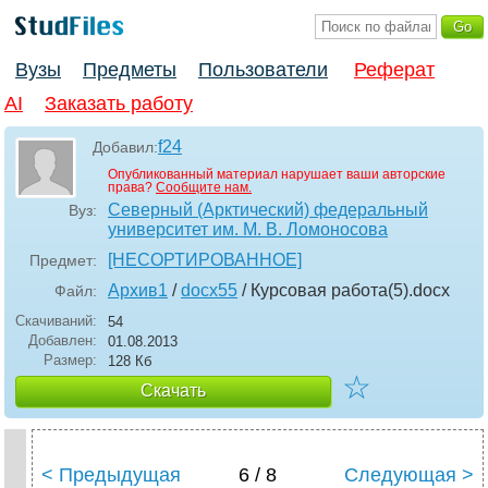
Вузы
Предметы
Пользователи
Реферат
AI
Заказать работу
f24
Добавил:
Опубликованный материал нарушает ваши авторские
права?
Сообщите нам.
Северный (Арктический) федеральный
Вуз:
университет им. М. В. Ломоносова
[НЕСОРТИРОВАННОЕ]
Предмет:
Архив1
/
docx55
/ Курсовая работа(5)
.docx
Файл:
Скачиваний:
54
Добавлен:
01.08.2013
Размер:
128 Кб
☆
Скачать
< Предыдущая
6 / 8
Следующая >