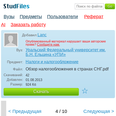
Вузы
Предметы
Пользователи
Реферат
AI
Заказать работу
Lanc
Добавил:
Опубликованный материал нарушает ваши авторские
права?
Сообщите нам.
Уральский Федеральный университет им.
Вуз:
Б.Н. Ельцина «УПИ»
Налоги и налогообложение
Предмет:
Обзор налогообложения в странах СНГ
.pdf
Файл:
Скачиваний:
42
Добавлен:
01.08.2013
Размер:
924 Кб
☆
Скачать
< Предыдущая
4 / 10
Следующая >