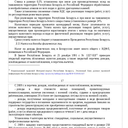
Ставка в размере 0,5% установлена при ввозе для производственных нужд на
таможенную территорию Республики Беларусь из Российской Федерации обработанных
и необработанных алмазов во всех видах и других драгоценных камней.
Также установлены сниженные ставки НДС при реализации товаров (работ, услуг)
по регулируемым розничным ценам.
При реализации на территории Республики Беларусь и при ввозе на таможенную
территорию Республики Беларусь белого сахара ставка установлена в размере 24%.
Налоговым периодом признается календарный месяц. Налог уплачивается по
итогам налогового периода. Уплата налога при реализации товаров (работ, услуг),
имущественных прав производится нарастающим итогом с начала года по окончании
каждого налогового периода исходя из фактической реализации товаров (работ, услуг),
имущественных прав.
Сроки уплаты налога в бюджет устанавливаются Президентом Республики Беларусь.
3.3. Налог на доходы физических лиц
Налог на доходы физических лиц в Белоруссии имеет много общего с НДФЛ,
взимаемым в Российской Федерации.
15
В Законе Республики Беларусь от 21 декабря 1991 г. № 1327-XII
приведен
открытый перечень облагаемых налогом доходов, а также закрытый перечень доходов,
освобождаемых от налогообложения, и перечень вычетов.
15
Национальный правовой Интернет-портал Республики Беларусь. Эталонный банк данных правовой
информации Республики Беларусь
http://pravo.by/webnpa/text.asp?RN=V19101327
17
С 2009 г. в перечень доходов, освобождаемых от налогообложения, включены:
–
доходы в виде стоимости жилых помещений, приватизируемых
военнослужащими, включая уволенных с военной службы, судьями и прокурорскими
работниками, имеющими 20 и более лет (календарных лет) выслуги на военной службе;
–
доходы, полученные молодыми и многодетными семьями в виде финансовой
поддержки государства в погашении задолженности по кредитам, выданным банками на
строительство (реконструкцию) или приобретение жилых помещений;
–
доходы индивидуальных предпринимателей, полученные от реализации товаров
(работ, услуг) в объектах придорожного сервиса в течение 5 лет с даты ввода в
эксплуатацию таких объектов.
Установлены 4 категории вычетов: стандартные, социальные, имущественные и
профессиональные вычеты.
С
2009 г. каждому плательщику предоставляется стандартный вычет в размере 250
000 белорусских руб. (около 70 000 евро) в месяц при получении дохода в сумме, не