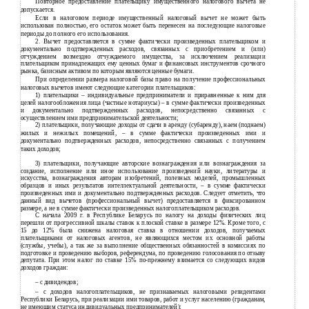
Повторное предоставление плательщику имущественного налогового вычета не
допускается.
Если в налоговом периоде имущественный налоговый вычет не может быть
использован полностью, его остаток может быть перенесен на последующие налоговые
периоды до полного его использования.
2. Вычет предоставляется в сумме фактически произведенных плательщиком и
документально подтвержденных расходов, связанных с приобретением и (или)
отчуждением возмездно отчуждаемого имущества, за исключением реализации
плательщиком принадлежащих ему ценных бумаг и финансовых инструментов срочного
рынка, базисным активом по которым являются ценные бумаги.
При определении размера налоговой базы право на получение профессиональных
налоговых вычетов имеют следующие категории плательщиков:
1)
плательщики – индивидуальные предприниматели и приравненные к ним для
целей налогообложения лица (частные нотариусы) – в сумме фактически произведенных
и документально подтвержденных расходов, непосредственно связанных с
осуществлением ими предпринимательской деятельности;
2)
плательщики, получающие доходы от сдачи в аренду (субаренду), наем (поднаем)
жилых и нежилых помещений, – в сумме фактически произведенных ими и
документально подтвержденных расходов, непосредственно связанных с получением
таких доходов;
3)
плательщики, получающие авторские вознаграждения или вознаграждения за
создание, исполнение или иное использование произведений науки, литературы и
искусства, вознаграждения авторам изобретений, полезных моделей, промышленных
образцов и иных результатов интеллектуальной деятельности, – в сумме фактически
произведенных ими и документально подтвержденных расходов. Следует отметить, что
данный вид вычетов (профессиональный вычет) предоставляется в фиксированном
размере, а не в сумме фактически произведенных налогоплательщиком расходов.
С начала 2009 г. в Республике Беларусь по налогу на доходы физических лиц
перешли от прогрессивной шкалы ставок к плоской ставке в размере 12%. Кроме того, с
15 до 12% была снижена налоговая ставка в отношении доходов, получаемых
плательщиками от налоговых агентов, не являющихся местом их основной работы
(службы, учебы), а так же за выполнение общественных обязанностей в комиссиях по
подготовке и проведению выборов, референдума, по проведению голосования по отзыву
депутата. При этом налог по ставке 15% по-прежнему взимается со следующих видов
доходов граждан:
–
с дивидендов;
–
с доходов налогоплательщиков, не признаваемых налоговыми резидентами
Республики Беларусь, при реализации ими товаров, работ и услуг населению (гражданам,
не имеющим статуса индивидуальных предпринимателей);