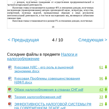
–
с доходов, получаемых гражданами от осуществления предпринимательской и
частной нотариальной деятельности.
Налоговая ставка устанавливается в размере 40% в отношении доходов, полученных
наследниками (правопреемниками) авторов произведений науки, литературы, искусства,
изобретений, полезных моделей, промышленных образцов и иных результатов
интеллектуальной деятельности, в том числе наследниками лиц, являющихся субъектами
смежных прав.
Налоговая ставка устанавливается в размере 9% в отношении доходов, полученных:
19
< Предыдущая
4 / 10
Следующая >
Соседние файлы в предмете
Налоги и
налогообложение
Курсовая НДС - его роль в рыночной
61
экономике.docx
Курсовая Проблемы совершенствования
96
НДФЛ.docx
Обзор налогообложения в странах СНГ.pdf
42
Теория налогообложения.pdf
33
ЭФФЕКТИВНОСТЬ НАЛОГОВОЙ СИСТЕМЫ РФ
29
НА СОВРЕМЕННОМ ЭТАПЕ.pdf