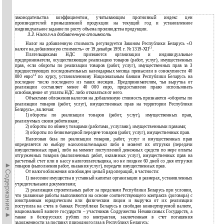
законодательства коэффициентом, учитывающим прогнозный индекс цен
производителей промышленной продукции на текущий год и установленное
индивидуальное задание по росту объема производства продукции.
3.2. Налог на добавленную стоимость
Налог на добавленную стоимость регулируется Законом Республики Беларусь «О
13
налоге на добавленную стоимость» от 19 декабря 1991 г. № 1319-XII
.
Плательщиками НДС признаются организации и индивидуальные
предприниматели, осуществляющие реализацию товаров (работ, услуг), имущественных
прав, если обороты по реализации товаров (работ, услуг), имущественных прав за 3
предшествующих последовательных календарных месяца превысили в совокупности 40
14
000 евро
по курсу, установленному Национальным банком Республики Беларусь на
последнее число последнего из таких месяцев. Предпринимателям, чья выручка от
реализации составляет менее 40 000 евро, предоставлено право использовать
освобождение от уплаты НДС либо отказаться от него.
Объектами обложения налогом на добавленную стоимость признаются «обороты по
реализации товаров (работ, услуг), имущественных прав на территории Республики
Беларусь», включая:
1)
обороты по реализации товаров (работ, услуг), имущественных прав,
реализуемых своим работникам;
2)
обороты по обмену товарами (работами, услугами), имущественными правами;
3)
обороты по безвозмездной передаче товаров (работ, услуг), имущественных прав.
Налоговая база по реализации товаров, работ, услуг и имущественных прав
определяется
по выбору налогоплательщика
либо в момент их отгрузки (передачи
имущественных прав), либо на момент поступлений денежных средств по мере оплаты
отгруженных товаров (выполненных работ, оказанных услуг), имущественных прав на
расчетный счет или в кассу налогоплательщика, но не позднее 60 дней со дня отгрузки
►Содержание►
товаров (выполнения работ, оказания услуг), передачи имущественных прав.
От налогообложения освобожден целый ряд операций, в частности:
1)
внесение имущества в уставный капитал организации в размерах, установленных
учредительными документами;
2)
реализация строительных работ за пределами Республики Беларусь при условии,
что указанные работы выполняются на основе соответствующего контракта (договора) с
иностранным юридическим или физическим лицом и выручка от их реализации
поступила на счета в банках Республики Беларусь в свободно конвертируемой валюте,
национальной валюте государств – участников Содружества Независимых Государств, а
также в белорусских рублях по контрактам, заключенным в счет погашения
задолженности за поставку природного газа в Республику Беларусь;