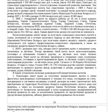
превышающей 1 500 000 белорусских руб. в месяц (около 420 000 евро). Ежегодно эта
сумма будет корректироваться с учетом отдельных показателей развития экономики. Тем
самым, размер стандартного вычета был существенно увеличен с 2009 г. Ранее он
исчислялся в размере одной «базовой величины» за каждый месяц налогового периода,
размер которой утвержден Постановлением Совета Министров Республики Беларусь от 2
ноября 2007 г. № 1446 в размере 35 000 белорусских руб. (около 10 000 евро).
С
2009 г. стандартный вычет на каждого ребенка до 18 лет и (или) каждого
иждивенца, Героям Социалистического Труда, Героям Советского Союза, Героям
Белоруссии, полным кавалерам орденов Славы, Трудовой Славы, Отечества,
чернобыльцам, участникам ВОВ, инвалидам стали исчисляться не в базовых величинах, а
твердой сумме. Они составляют, соответственно, – 70 000 и 350 000 белорусских руб. в
в
месяц (около 20 и 100 тыс. евро). Однако фактически размер этих вычетов не изменился.
Налогоплательщики имеют право на получение социального налогового вычета в
сумме, уплаченной им в течение налогового периода за свое обучение в учреждениях
образования Республики Беларусь при получении первого высшего, первого среднего
специального или первого профессионально-технического образования, а также на
погашение кредитов банков Республики Беларусь, займов.
С 2009 г. расширен круг лиц, которые могут применять вычет в отношении сумм,
уплаченных за обучение. Теперь применять такой вычет могут налогоплательщики,
состоящие в отношениях близкого родства, за обучение всех своих близких
родственников. Ранее вычет на обучение применялся в отношении сумм, уплаченных
плательщиком, состоящим в зарегистрированном браке, за обучение супруга (супруги),
плательщиком-родителем – за обучение своих детей. Согласно ст. 60 Кодекса Республики
Беларусь «О браке и семье» 9 июля 1999 г. № 278-З близкое родство означает отношения,
вытекающие из кровного родства между родителями и детьми, родными братьями и
сестрами, дедом, бабкой и внуками.
В Законе установлено несколько разновидностей имущественных вычетов.
1. Плательщик имеет право на получение имущественного вычета в сумме
фактически произведенных плательщиком и членами его семьи, состоящими на учете,
нуждающихся в улучшении жилищных условий, расходов на новое строительство либо
приобретение на территории Республики Беларусь индивидуального жилого дома или
квартиры, а также на погашение кредитов банков Республики Беларусь, займов,
полученных от белорусских организаций и (или) индивидуальных предпринимателей
(включая проценты по ним, за исключением процентов по просроченным кредитам и
просроченным процентам, займам), фактически израсходованных им на новое
18
строительство либо приобретение на территории Республики Беларусь индивидуального
жилого дома или квартиры.