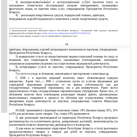
3)
жилищно-коммунальные
и эксплуатационные услуги (включая плату за
пользование (техническое обслуживание) жилыми помещениями), оказываемые
физическим лицам, по перечню таких услуг, утверждаемому Президентом Республики
Беларусь;
4)
реализация лекарственных средств, медицинской техники, приборов,
оборудования, изделий медицинского назначения, а также лекарственных средств,
Национальный правовой
Интернет-портал Республики Беларусь. Эталонный банк данных правовой
13
информации Республики Беларусь
http://pravo.by/webnpa/text.asp?RN=V19101319
Сумма в евро прямо указана в тексте нормативного правового акта.
14
16
приборов, оборудования, изделий ветеринарного назначения по перечням, утверждаемым
Президентом Республики Беларусь;
5)
медицинские услуги по предоставлению
медико-социальной помощи по уходу за
больными при стационарном лечении, оказываемые плательщиками, имеющими
специальные разрешения (лицензии) на осуществление медицинской деятельности;
6)
ветеринарные услуги по перечню, утверждаемому Президентом Республики
Беларусь;
7)
услуги по уходу за больными, инвалидами и престарелыми и некоторые др.
С 2009 г. в перечень операций включена также «безвозмездная передача
имущества». Кроме того, с 2009 г. установлена льгота по услугам образования для
учреждений образования независимо от их формы собственности: как для
государственных учреждений образования, так и для коммерческих. Ранее льгота
предоставлялась только государственным образовательным учреждениям. Кроме того, от
обложения налогом была освобождена реализация товаров (работ), произведенных
(выполненных) учащимися в процессе их обучения при осуществлении учебными
заведениями видов деятельности по перечню, утвержденному Советом Министров
Республики Беларусь.
По НДС применяются следующие налоговые ставки: 18% (базовая ставка), 05%, 24%
10% для различных групп товаров. Так, ставка 10% применяется:
и
1)
при реализации производимой на территории Республики Беларусь продукции
растениеводства (за исключением цветов, декоративных растений), животноводства (за
исключением пушного звероводства), рыбоводства и пчеловодства;
2)
при ввозе на таможенную территорию Республики Беларусь и (или) реализации
продовольственных товаров и товаров для детей по перечню, утвержденному
Президентом Республики Беларусь.