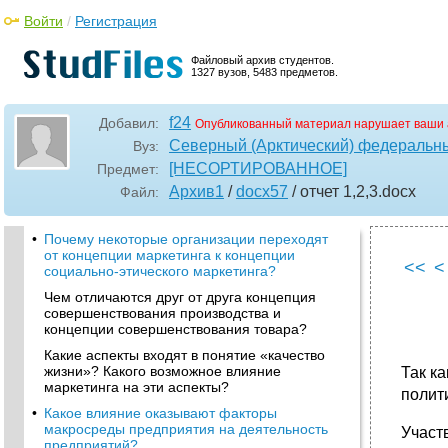
Войти
/
Регистрация
Файловый архив студентов.
1327 вузов, 5483 предметов.
f24
Добавил:
Опубликованный материал нарушает ваши 
Северный (Арктический) федеральны
Вуз:
[НЕСОРТИРОВАННОЕ]
Предмет:
Архив1
/
docx57
/ отчет 1,2,3
.docx
Файл:
•
Почему некоторые организации переходят
от концепции маркетинга к концепции
<<
<
социально-этического маркетинга?
Чем отличаются друг от друга концепция
совершенствования производства и
концепции совершенствования товара?
Какие аспекты входят в понятие «качество
жизни»? Какого возможное влияние
Так к
маркетинга на эти аспекты?
полит
•
Какое влияние оказывают факторы
макросреды предприятия на деятельность
Участ
предприятий?