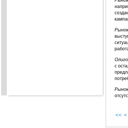
Рынок
напри
созда
кампа
Рынок
высту
ситуа
работ
Олиго
с ост
предл
потреб
Рынок
отсутс
<<
<