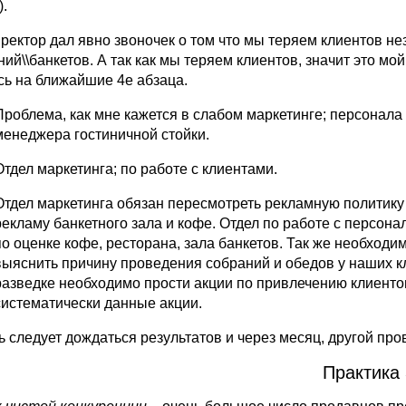
).
иректор дал явно звоночек о том что мы теряем клиентов н
ий\\банкетов. А так как мы теряем клиентов, значит это мой
сь на ближайшие 4е абзаца.
Проблема, как мне кажется в слабом маркетинге; персонал
менеджера гостиничной стойки.
Отдел маркетинга; по работе с клиентами.
Отдел маркетинга обязан пересмотреть рекламную политику
рекламу банкетного зала и кофе. Отдел по работе с персо
по оценке кофе, ресторана, зала банкетов. Так же необходи
выяснить причину проведения собраний и обедов у наших кл
разведке необходимо прости акции по привлечению клиентов 
систематически данные акции.
ь следует дождаться результатов и через месяц, другой пр
Практика 