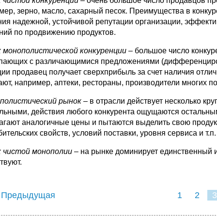
 чистой конкуренции
– очень большое число продавцов п
мер, зерно, масло, сахарный песок. Преимущества в конкур
ния надежной, устойчивой репутации организации, эффекти
ний по продвижению продуктов.
 монополистической конкуренции
– большое число конкур
пающих с различающимися предложениями (дифференциров
ции продавец получает сверхприбыль за счет наличия отлич
ают, например, аптеки, рестораны, производители многих п
полистический рынок
– в отрасли действует несколько кр
альными, действия любого конкурента ощущаются остальны
агают аналогичные цены и пытаются выделить свою проду
ительских свойств, условий поставки, уровня сервиса и т.п.
 чистой монополии
– на рынке доминирует единственный и
твуют.
 Предыдущая
1
2
3