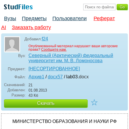
Вузы
Предметы
Пользователи
Реферат
AI
Заказать работу
f24
Добавил:
Опубликованный материал нарушает ваши авторские
права?
Сообщите нам.
Северный (Арктический) федеральный
Вуз:
университет им. М. В. Ломоносова
[НЕСОРТИРОВАННОЕ]
Предмет:
Архив1
/
docx57
/ lab03
.docx
Файл:
Скачиваний:
21
Добавлен:
01.08.2013
Размер:
43 Кб
☆
Скачать
МИНИСТЕРСТВО ОБРАЗОВАНИЯ И НАУКИ РФ