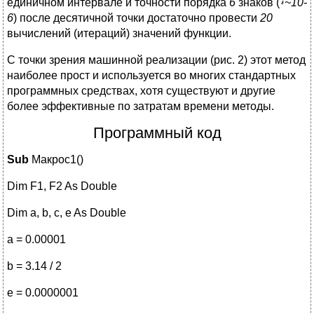
единичном интервале и точности порядка
6
знаков (
~10-
6
) после десятичной точки достаточно провести
20
вычислений (итераций) значений функции.
С точки зрения машинной реализации (рис. 2) этот метод
наиболее прост и используется во многих стандартных
программных средствах, хотя существуют и другие
более эффективные по затратам времени методы.
Программный код
Sub
Макрос1()
Dim F1, F2 As Double
Dim a, b, c, e As Double
a = 0.00001
b = 3.14 / 2
e = 0.0000001