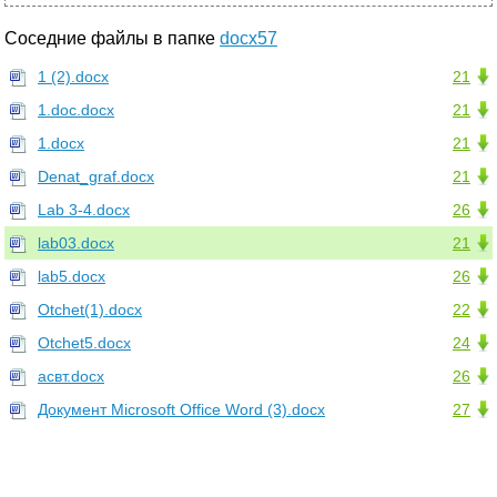
Соседние файлы в папке
docx57
1 (2).docx
21
1.doc.docx
21
1.docx
21
Denat_graf.docx
21
Lab 3-4.docx
26
lab03.docx
21
lab5.docx
26
Otchet(1).docx
22
Otchet5.docx
24
асвт.docx
26
Документ Microsoft Office Word (3).docx
27