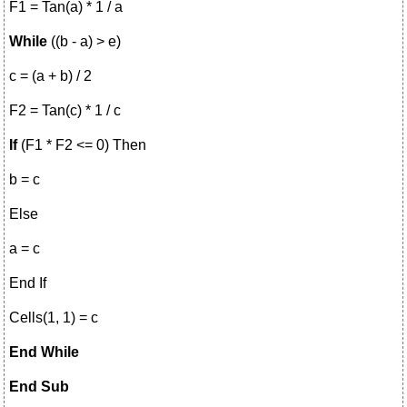
F1 = Tan(a) * 1 / a
While
((b - a) > e)
c = (a + b) / 2
F2 = Tan(c) * 1 / c
If
(F1 * F2 <= 0) Then
b = c
Else
a = c
End If
Cells(1, 1) = c
End While
End Sub