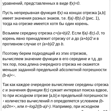
уравнений, представленных в виде
f(x)=0
.
Пусть непрерывная функция
f(x)
на концах отрезка [a,b]
имеет значения разных знаков, т.е.
f(a)
f(b)
0
(рис. 1),
тогда на отрезке имеется хотя бы один корень.
Возьмем середину отрезка
с=(a+b)/2
. Если
f(a)
f(c)
0
, то
корень явно принадлежит отрезку от
a
до
(a+b)/2
и в
противном случае от
(a+b)/2
до
b
.
Поэтому берем подходящий из этих отрезков,
вычисляем значение функции в его середине и т.д. до
тех пор, пока длина очередного отрезка не окажется
меньше заданной предельной абсолютной погрешности
(b-a)<
.
Так как каждое очередное вычисление середины отрезка
c
и значения функции
f(c)
сужает интервал поиска вдвое,
то при исходном отрезке [a,b] и предельной погрешности
количество вычислений
n
определяется условием
(b-
a)/2n<
, или
n~log2((b-a)/
)
. Например, при исходном