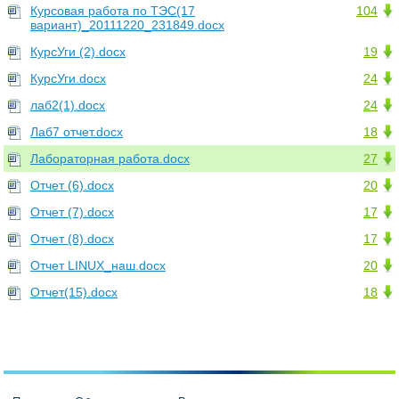
Курсовая работа по ТЭС(17
104
вариант)_20111220_231849.docx
КурсУги (2).docx
19
КурсУги.docx
24
лаб2(1).docx
24
Лаб7 отчет.docx
18
Лабораторная работа.docx
27
Отчет (6).docx
20
Отчет (7).docx
17
Отчет (8).docx
17
Отчет LINUX_наш.docx
20
Отчет(15).docx
18