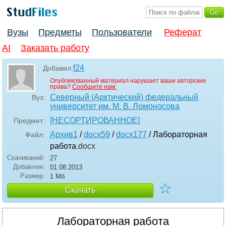
Вузы
Предметы
Пользователи
Реферат
AI
Заказать работу
f24
Добавил:
Опубликованный материал нарушает ваши авторские
права?
Сообщите нам.
Северный (Арктический) федеральный
Вуз:
университет им. М. В. Ломоносова
[НЕСОРТИРОВАННОЕ]
Предмет:
Архив1
/
docx59
/
docx177
/ Лабораторная
Файл:
работа
.docx
Скачиваний:
27
Добавлен:
01.08.2013
Размер:
1 Мб
☆
Скачать
Лабораторная работа