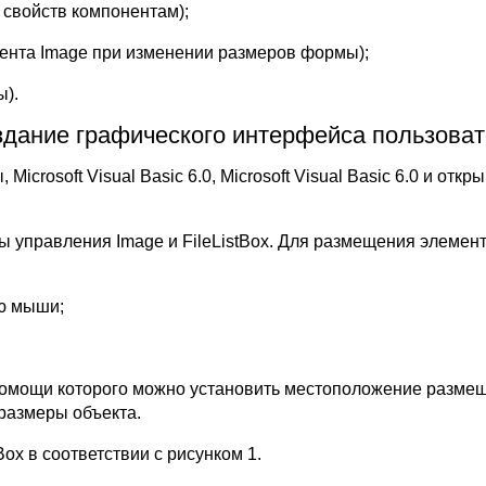
 свойств компонентам);
нента Image при изменении размеров формы);
ы).
дание графического интерфейса пользова
crosoft Visual Basic 6.0, Microsoft Visual Basic 6.0 и от
ы управления Image и FileListBox. Для размещения элеме
ю мыши;
и помощи которого можно установить местоположение разме
 размеры объекта.
ox в соответствии с рисунком 1.