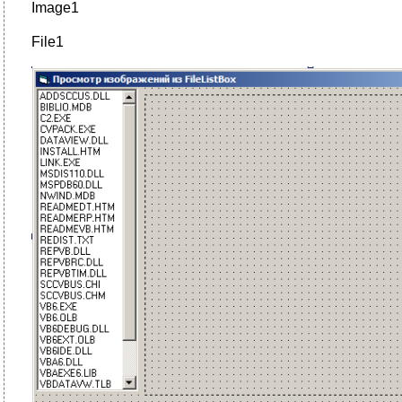
Image1
File1