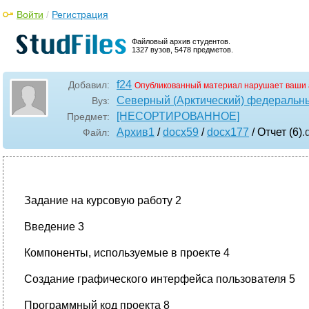
Войти
/
Регистрация
Файловый архив студентов.
1327 вузов, 5478 предметов.
f24
Добавил:
Опубликованный материал нарушает ваши 
Северный (Арктический) федеральны
Вуз:
[НЕСОРТИРОВАННОЕ]
Предмет:
Архив1
/
docx59
/
docx177
/ Отчет (6)
.
Файл:
Задание на курсовую работу 2
Введение 3
Компоненты, используемые в проекте 4
Создание графического интерфейса пользователя 5
Программный код проекта 8