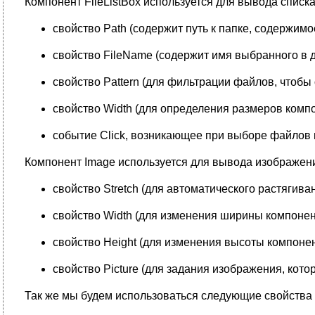
Компонент FileListBox используется для вывода списк
свойство Path (содержит путь к папке, содержимое
свойство FileName (содержит имя выбранного в 
свойство Pattern (для фильтрации файлов, чтобы
свойство Width (для определения размеров комп
событие Click, возникающее при выборе файлов и
Компонент Image используется для вывода изображени
свойство Stretch (для автоматического растягива
свойство Width (для изменения ширины компонен
свойство Height (для изменения высоты компоне
свойство Picture (для задания изображения, кото
Так же мы будем использоваться следующие свойства