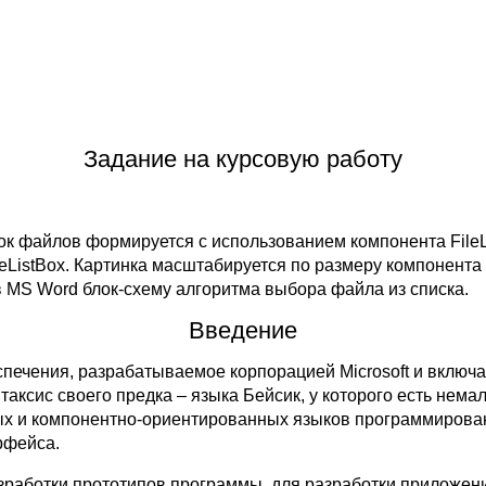
Задание на курсовую работу
ок файлов формируется с использованием компонента File
eListBox. Картинка масштабируется по размеру компонента
 MS Word блок-схему алгоритма выбора файла из списка.
Введение
спечения, разрабатываемое корпорацией Microsoft и включ
нтаксис своего предка – языка Бейсик, у которого есть немал
х и компонентно-ориентированных языков программирован
рфейса.
азработки прототипов программы, для разработки приложен