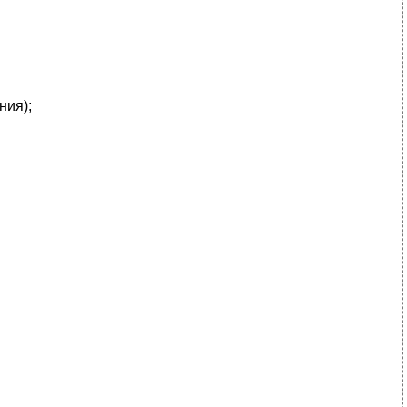
ния);