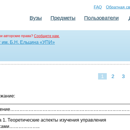
FAQ
Обратная св
Вузы
Предметы
Пользователи
и авторские права?
Сообщите нам.
 им. Б.Н. Ельцина «УПИ»
1
2
3
жание:
едение……………………………………………………………………
а 1. Теоретические аспекты изучения управления
асами………………..