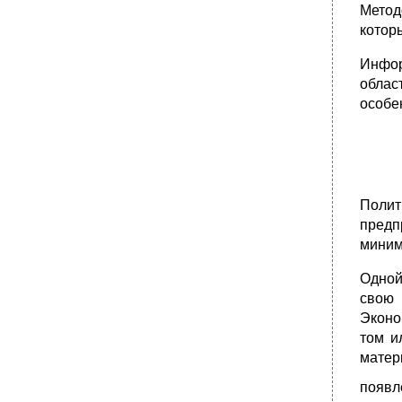
Метод
котор
Инфор
обла
особе
Полит
предп
миним
Одной
свою 
Эконо
том и
матер
появл