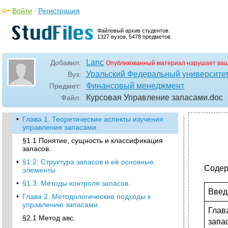
Войти
/
Регистрация
Файловый архив студентов.
1327 вузов, 5478 предметов.
Lanc
Добавил:
Опубликованный материал нарушает ваш
Уральский Федеральный университет
Вуз:
Финансовый менеджмент
Предмет:
Курсовая Управление запасами
.doc
Файл:
•
Глава 1. Теоретические аспекты изучения
управления запасами.
§1.1 Понятие, сущность и классификация
запасов.
•
§1.2. Структура запасов и её основные
Содер
элементы
•
§1.3. Методы контроля запасов.
Вв
•
Глава 2. Методологические подходы к
управлению запасами.
Глав
§2.1 Метод авс.
зап