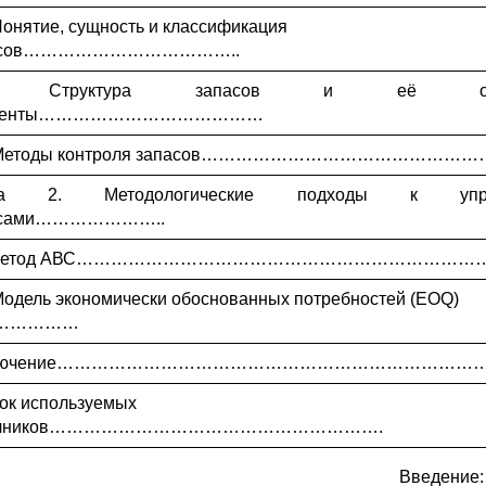
 Понятие, сущность и классификация
асов………………………………..
2. Структура запасов и её осн
ементы…………………………………
. Методы контроля запасов…………………………………………
ва 2. Методологические подходы к упра
асами…………………..
1 Метод АВС……………………………………………………………
 Модель экономически обоснованных потребностей (EOQ)
……………
ключение………………………………………………………………
ок используемых
точников………………………………………………….
Введение: