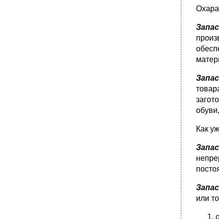
Охара
Запа
произ
обесп
матер
Запа
товар
загот
обуви
Как у
Запа
непре
посто
Запа
или т