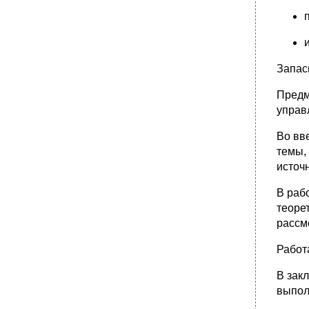
Запас
Предм
управ
Во вв
темы,
источ
В раб
теоре
рассм
Работ
В зак
выпол