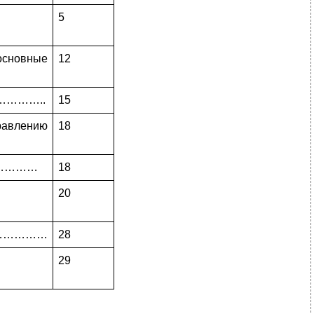
5
овные
12
…………..
15
влению
18
…………
18
20
……………
28
29