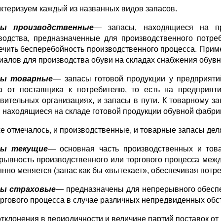
ктеризуем каждый из названных видов запасов.
сы производственные
— запасы, находящиеся на пр
водства, предназначенные для производственного потре
ечить бесперебойность производственного процесса. Прим
иалов для производства обуви на складах снабжения обув
сы товарные
— запасы готовой продукции у предприятий
а от поставщика к потребителю, то есть на предприяти
овительных организациях, и запасы в пути. К товарному з
, находящиеся на складе готовой продукции обувной фабри
же отмечалось, и производственные, и товарные запасы дел
сы текущие
— основная часть производственных и това
рывность производственного или торгового процесса меж
янно меняется (запас как бы «вытекает», обеспечивая потр
сы страховые
— предназначены для непрерывного обесп
оргового процесса в случае различных непредвиденных обсто
отклонения в периодичности и величине партий поставок о