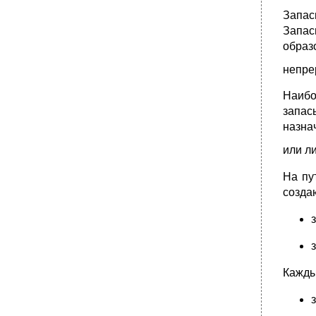
Запас
Запас
образ
непре
Наибо
запас
назна
или л
На пу
создаю
Кажды