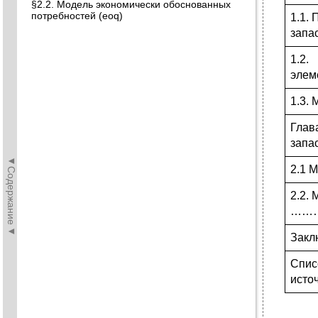
§2.2. Модель экономически обоснованных
потребностей (eoq)
1.1.
зап
1.
эл
1.3
Гла
зап
◄Содержание◄
2.
2.2.
……
За
Спис
ис