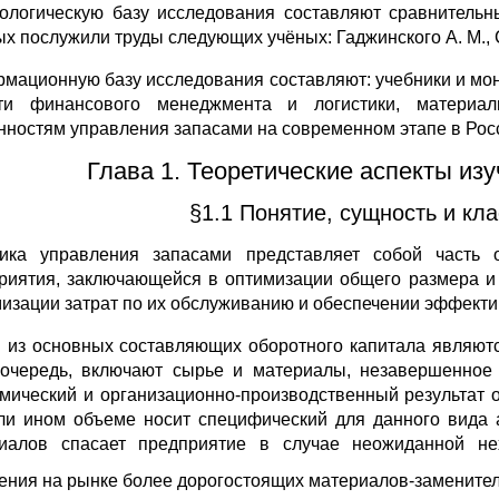
ологическую базу исследования составляют сравнительн
ых послужили труды следующих учёных: Гаджинского А. М., Ст
мационную базу исследования составляют: учебники и мо
сти финансового менеджмента и логистики, материа
нностям управления запасами на современном этапе в Рос
Глава 1. Теоретические аспекты из
§1.1 Понятие, сущность и кл
ика управления запасами представляет собой часть
риятия, заключающейся в оптимизации общего размера и 
изации затрат по их обслуживанию и обеспечении эффектив
 из основных составляющих оборотного капитала являютс
очередь, включают сырье и материалы, незавершенное 
мический и организационно-производственный результат 
ли ином объеме носит специфический для данного вида 
иалов спасает предприятие в случае неожиданной не
ения на рынке более дорогостоящих материалов-заменител