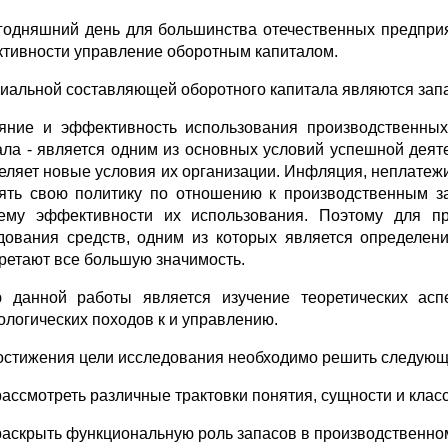
годняшний день для большинства отечественных предпри
тивности управление оборотным капиталом.
иальной составляющей оборотного капитала являются зап
яние и эффективность использования производственных 
ала - является одним из основных условий успешной дея
еляет новые условия их организации. Инфляция, неплатеж
ять свою политику по отношению к производственным за
ему эффективности их использования. Поэтому для п
дования средств, одним из которых является определен
ретают все большую значимость.
 данной работы является изучение теоретических асп
ологических походов к и управлению.
остижения цели исследования необходимо решить следующ
рассмотреть различные трактовки понятия, сущности и клас
раскрыть функциональную роль запасов в производственно