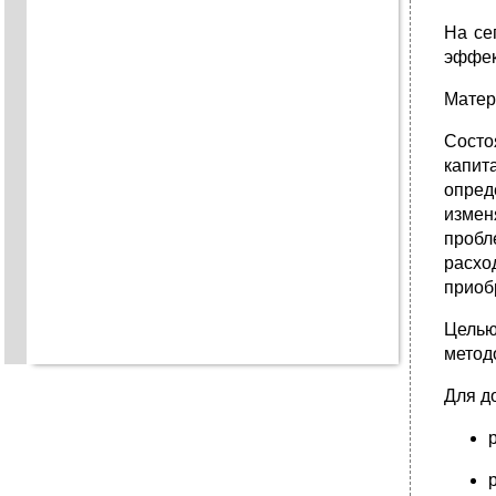
На се
эффек
Матер
Состо
капит
опред
измен
пробл
расхо
приоб
Целью
метод
Для д