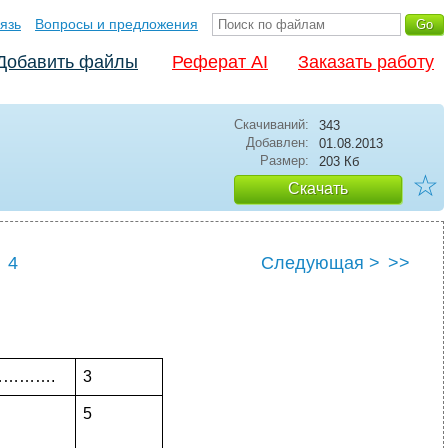
язь
Вопросы и предложения
Добавить файлы
Реферат AI
Заказать работу
Скачиваний:
343
Добавлен:
01.08.2013
Размер:
203 Кб
☆
Скачать
4
Следующая >
>>
……….
3
5