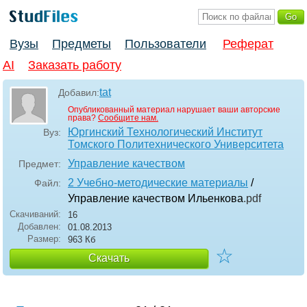
Вузы
Предметы
Пользователи
Реферат
AI
Заказать работу
tat
Добавил:
Опубликованный материал нарушает ваши авторские
права?
Сообщите нам.
Юргинский Технологический Институт
Вуз:
Томского Политехнического Университета
Управление качеством
Предмет:
2 Учебно-методические материалы
/
Файл:
Управление качеством Ильенкова
.pdf
Скачиваний:
16
Добавлен:
01.08.2013
Размер:
963 Кб
☆
Скачать