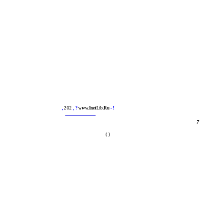
202
,
, ?
www.InetLib.Ru
- !
7
( )