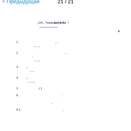
< Предыдущая
21 / 21
201
,
, ?
www.InetLib.Ru
- !
6
1.
, :
, , , ,
2.
,
:
, , , ,
3.
, :
, , ,
4.
, :
, , , , ,
5.
( ):
6.
:
,
6.2.
,