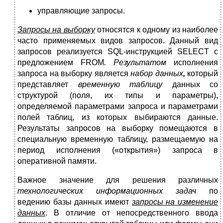
управляющие запросы.
Запросы на выборку
относятся к одному из наиболее
часто применяемых видов запросов. Данный вид
запросов реализуется SQL-инструкцией SELECT с
предложением FROM
. Результатом
исполнения
запроса на выборку является
набор данных
,
который
представляет
временную таблицу
данных со
структурой (поля, их типы и параметры),
определяемой параметрами запроса и параметрами
полей таблиц, из которых выбираются данные.
Результаты запросов на выборку по­мещаются в
специальную временную таблицу, размещаемую на
период исполнения («открытия») запроса в
оперативной па­мяти.
Важное значение для решения различных
технологичес­ких информационных задач
по
ведению базы данных имеют
зап­росы на изменение
данных
. В отличие от непосредственного ввода