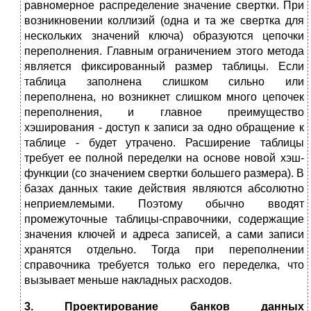
равномерное распределение значение свертки. При
возникновении коллизий (одна и та же свертка для
нескольких значений ключа) образуются цепочки
переполнения. Главным ограничением этого метода
является фиксированный размер таблицы. Если
таблица заполнена слишком сильно или
переполнена, но возникнет слишком много цепочек
переполнения, и главное преимущество
хэширования - доступ к записи за одно обращение к
таблице - будет утрачено. Расширение таблицы
требует ее полной переделки на основе новой хэш-
функции (со значением свертки большего размера). В
базах данных такие действия являются абсолютно
неприемлемыми. Поэтому обычно вводят
промежуточные таблицы-справочники, содержащие
значения ключей и адреса записей, а сами записи
хранятся отдельно. Тогда при переполнении
справочника требуется только его переделка, что
вызывает меньше накладных расходов.
3. Проектирование банков данных