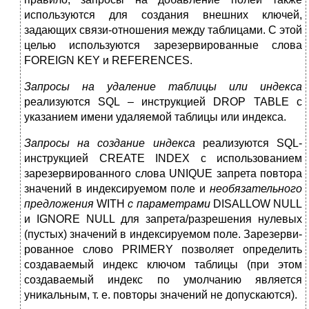
используются для создания внешних ключей,
задающих связи-отношения между таблицами. С этой
целью используются зарезервированные слова
FOREIGN KEY и REFERENCES.
Запросы на удаление таблицы или индекса
реализуются SQL – инструкцией DROP TABLE с
указанием имени удаляемой таблицы или индекса.
Запросы на создание индекса
реализуются SQL-
инструкцией CREATE INDEX с использованием
зарезервированного слова UNIQUE запрета повтора
значений в индексируемом поле и
необязательного
предложения
WITH
с параметрами
DISALLOW NULL
и IGNORE NULL для запрета/разрешения нулевых
(пустых) значений в индексируемом поле. Зарезерви­
рованное слово PRIMERY позволяет определить
создаваемый индекс ключом таблицы (при этом
создаваемый индекс по умол­чанию является
уникальным, т. е. повторы значений не допус­каются).