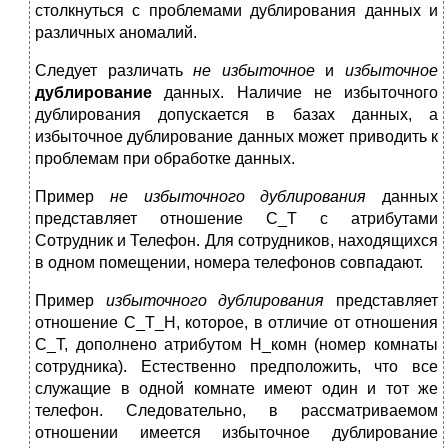
столкнуться с проблемами дублирования данных и
различных аномалий.
Следует различать
не избыточное
и
избыточное
дублирование
данных. Наличие не избыточного
дублирования допускается в базах данных, а
избыточное дублирование данных может приводить к
проблемам при обработке данных.
Пример
не избыточного дублирования
данных
представляет отношение С_Т с атрибутами
Сотрудник и Телефон. Для сотрудников, находящихся
в одном помещении, номера телефонов совпадают.
Пример
избыточного дублирования
представляет
отношение С_Т_Н, которое, в отличие от отношения
С_Т, дополнено атрибутом Н_комн (номер комнаты
сотрудника). Естественно предположить, что все
служащие в одной комнате имеют один и тот же
телефон. Следовательно, в рассматриваемом
отношении имеется избыточное дублирование