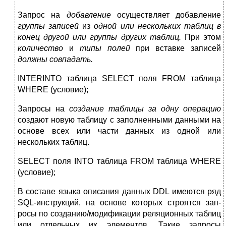
Запрос на
добавление
осуществляет добавление
группы записей
из
одной или нескольких таблиц в
конец другой или груп­пы других таблиц.
При этом
количество
и
типы полей
при вставке записей
должны совпадать.
INTERINTO таблица SELECT поля FROM таблица
WHERE (условие);
Запросы на
создание таблицы за одну операцию
создают новую таблицу с заполненными данными на
основе всех или части данных из одной или
нескольких таблиц.
SELECT поля INTO таблица FROM таблица WHERE
(условие);
В составе языка описания данных DDL имеются ряд
SQL-инструкций, на основе которых строятся зап­
росы по созданию/модификации реляционных таблиц
или от­дельных их элементов. Такие запросы