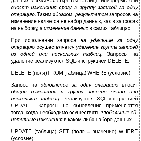
данных в режимах открытой таблицы или формы они
вно­сят изменения сразу в группу записей за одну
операцию.
Таким образом,
результатом
запросов на
изменение является не
набор данных, как в запросах
на выборку, а
изменение данных
в самих таблицах.
При исполнении запроса
на удаление за одну
операцию
осу­ществляется
удаление группы записей
из одной или нескольких таблиц.
Запросы на
удаление реализуются SQL-инструкцией DELETE
:
DELETE (поля) FROM (таблица) WHERE (условие);
Запрос на
обновление за одну операцию
вносит
общие из­менения в группу записей одной или
нескольких таблиц.
Реали­зуются SQL-инструкцией
UPDATE
.
Запросы на обновления при­меняются
тогда, когда необходимо осуществить
глобальные од­
нотипные изменения
в каком-либо наборе данных.
UPDATE (таблица) SET (поле = значение) WHERE
(условие);