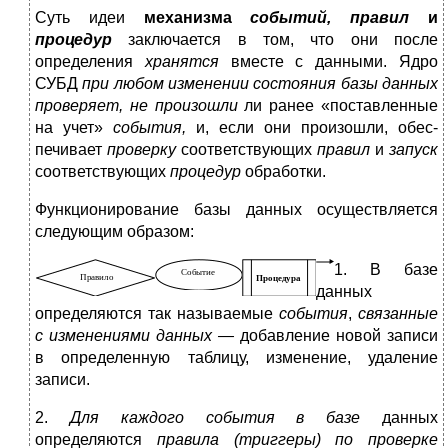
Суть идеи
механизма
событий, правил
и
процедур
заклю­чается в том, что они после
определения
хранятся
вмес­те с данными. Ядро
СУБД
при любом изменении состоя­ния базы данных
проверяет, не произошли
ли ранее «поставленные
на учет»
события,
и, если они произошли, обес­
печивает
проверку
соответствующих
правил
и
запуск
соответ­ствующих
процедур
обработки.
Функционирование базы данных осуществляется
следующим образом:
1. В базе
данных
определяются так называемые
события
,
связанные
с изменениями данных
—
добав­ление новой записи
в определенную таблицу, изменение, удаление
записи.
2.
Для каждого события в базе
данных
определяются
правила (триггеры)
по проверке