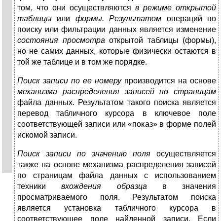
том, что они осуще­ствляются
в режиме открытой
таблицы
или
формы.
Результатом
операций по
поиску или фильтрации данных является изменение
состояния просмот­ра
открытой таблицы (формы),
но не самих данных, которые физически остаются в
той же таблице и в том же порядке.
Поиск записи по ее номеру
производится на основе
механизма распределения записей по страницам
файла данных. Ре­зультатом такого поиска является
перевод табличного курсора в ключевое поле
соответствующей записи или «показ» в форме полей
искомой записи.
Поиск записи по значению поля
осуществляется
также на основе механизма распределения записей
по страницам файла данных с использованием
техники
вхождения образца
в значе­ния
просматриваемого поля. Результатом поиска
является ус­тановка табличного курсора в
соответствующее поле найден­ной записи. Если