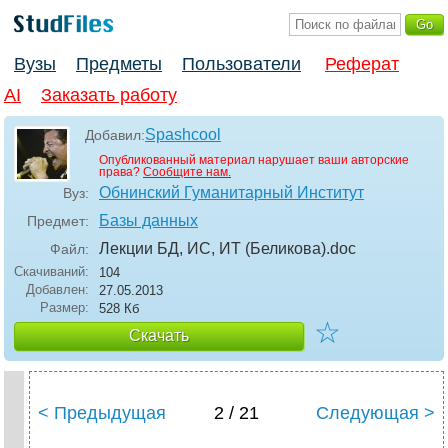
Вузы
Предметы
Пользователи
Реферат
AI
Заказать работу
Spashcool
Добавил:
Опубликованный материал нарушает ваши авторские
права?
Сообщите нам.
Обнинский Гуманитарный Институт
Вуз:
Базы данных
Предмет:
Лекции БД, ИС, ИТ (Беликова)
.doc
Файл:
Скачиваний:
104
Добавлен:
27.05.2013
Размер:
528 Кб
☆
Скачать
< Предыдущая
2 / 21
Следующая >