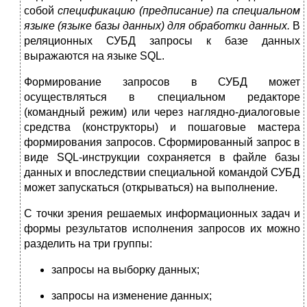
собой
спецификацию (предписание) па специальном
языке (языке базы данных) для обработки дан­ных.
В
реляционных СУБД запросы к базе данных
выражают­ся на языке SQL.
Формирование запросов в СУБД может
осуществляться в специальном редакторе
(командный режим) или через нагляд­но-диалоговые
средства (конструкторы) и пошаговые мастера
формирования запросов. Сформированный запрос в
виде SQL-инструкции сохраняется в файле базы
данных и впослед­ствии специальной командой СУБД
может запускаться (откры­ваться) на выполнение.
С точки зрения решаемых ин­формационных задач и
формы результатов исполнения запро­сов их можно
разделить на три группы:
запросы на выборку данных;
запросы на изменение данных;