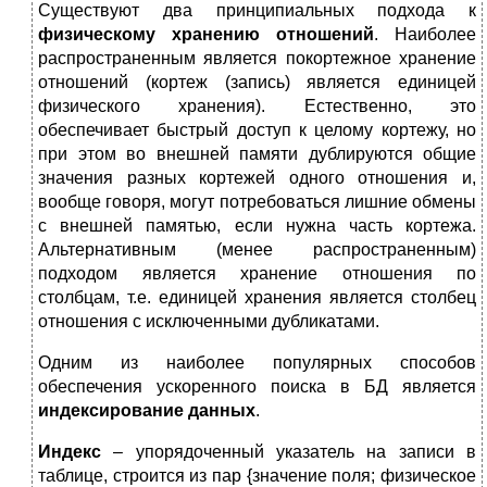
Существуют два принципиальных подхода к
физическому хранению отношений
. Наиболее
распространенным является покортежное хранение
отношений (кортеж (запись) является единицей
физического хранения). Естественно, это
обеспечивает быстрый доступ к целому кортежу, но
при этом во внешней памяти дублируются общие
значения разных кортежей одного отношения и,
вообще говоря, могут потребоваться лишние обмены
с внешней памятью, если нужна часть кортежа.
Альтернативным (менее распространенным)
подходом является хранение отношения по
столбцам, т.е. единицей хранения является столбец
отношения с исключенными дубликатами.
Одним из наиболее популярных способов
обеспечения ускоренного поиска в БД является
индексирование данных
.
Индекс
– упорядоченный указатель на записи в
таблице, строится из пар {значение поля; физическое