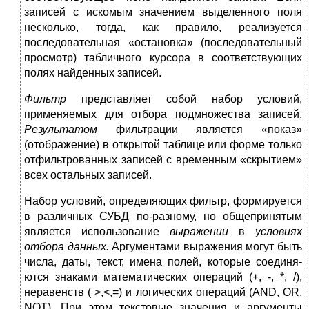
записей с искомым значением выделенного поля
несколько, тогда, как правило, реализуется
последователь­ная «остановка» (последовательный
просмотр) табличного кур­сора в соответствующих
полях найденных записей.
Фильтр
представляет собой набор условий,
применяемых для отбора подмножества записей.
Результатом
фильтрации является «показ»
(отображение) в открытой таблице или фор­ме только
отфильтрованных записей с временным «скрытием»
всех остальных записей.
Набор условий, определяющих фильтр, формируется
в раз­личных СУБД по-разному, но общепринятым
является исполь­зование
выражении
в
условиях
отбора данных.
Аргументами выражения могут быть
числа, даты, текст, имена полей, которые соединя­
ются знаками математических операций (+, -, *, /),
неравенств ( >,<,=) и логических операций (АND, ОR,
NОТ). При этом тек­стовые значения и аргументы