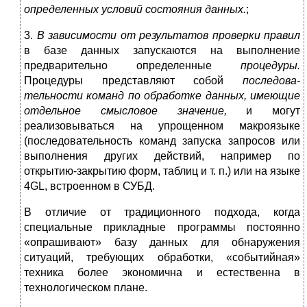
определенных условий состояния данных.
;
3.
В зависимости от результатов проверки правил
в базе данных запускаются на выполнение
предварительно определенные
процедуры.
Процедуры представляют собой
последова­
тельности команд по обработке данных, имеющие
отдельное смысловое значение,
и могут
реализовываться на упрощенном макроязыке
(последовательность команд запуска запросов или
выполнения других действий, например по
открытию-закры­тию форм, таблиц и т. п.) или на языке
4GL, встроенном в СУБД.
В отличие от традиционного подхода, когда
специальные прикладные программы постоянно
«опрашивают» базу данных для обнаружения
ситуаций, требующих обработки, «событий­ная»
техника более экономична и естественна в
технологичес­ком плане.