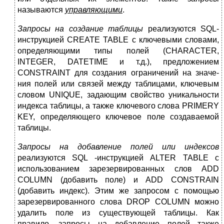
называются
управляющими
.
Запросы на создание таблицы
реализуются SQL-
инструкцией CREATE ТАВLЕ с ключевыми словами,
определяющими типы полей (СНАRACTER,
INTEGER, DATETIME и т.д.), пред­ложением
CONSTRAINT для создания ограничений на значе­
ния полей или связей между таблицами, ключевым
словом UNIQUE, задающим свойство уникальности
индекса таблицы, а также ключевого слова PRIMERY
KEY, определяющего ключевое поле создаваемой
таблицы.
Запросы на добавление полей или индексов
реализуются SQL -инструкцией ALTER TABLE с
использованием зарезервированных слов ADD
COLUMN (добавить поле) и ADD CONSTRAIN
(добавить индекс). Этим же запросом с помощью
зарезервированного слова DROP COLUMN можно
удалить поле из существующей таблицы. Как
правило, запросы на добавление полей также