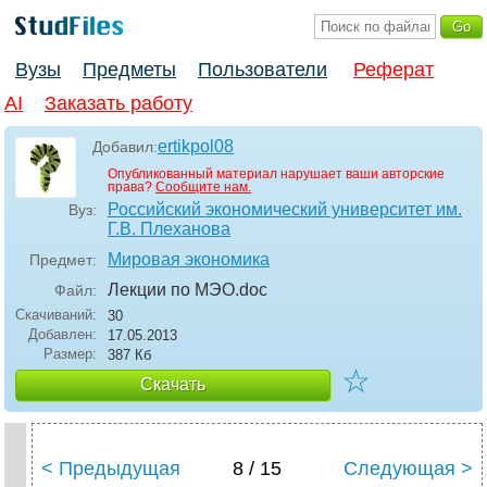
Вузы
Предметы
Пользователи
Реферат
AI
Заказать работу
ertikpol08
Добавил:
Опубликованный материал нарушает ваши авторские
права?
Сообщите нам.
Российский экономический университет им.
Вуз:
Г.В. Плеханова
Мировая экономика
Предмет:
Лекции по МЭО
.doc
Файл:
Скачиваний:
30
Добавлен:
17.05.2013
Размер:
387 Кб
☆
Скачать
< Предыдущая
8 / 15
Следующая >