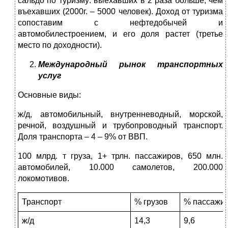
сальдо по туризму: выехавших в 2 раза больше, чем
въехавших (2000г. – 5000 человек). Доход от туризма
сопоставим с нефтедобычей и
автомобилестроением, и его доля растет (третье
место по доходности).
Международный рынок транспортных
услуг
Основные виды:
ж/д, автомобильный, внутренневодный, морской,
речной, воздушный и трубопроводный транспорт.
Доля транспорта – 4 – 9% от ВВП.
100 млрд. т груза, 1+ трлн. пассажиров, 650 млн.
автомобилей, 10.000 самолетов, 200.000
локомотивов.
Транспорт
% грузов
% пассажи
ж/д
14,3
9,6