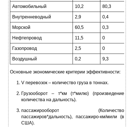
Автомобильный
10,2
80,3
Внутренневодный
2,9
0,4
Морской
60,5
0,3
Нефтепровод
11,5
0
Газопровод
2,5
0
Воздушный
0,2
9,3
Основные экономические критерии эффективности:
V перевозок – количество груза в тоннах.
Грузооборот – т*км (т*милю) (произведение
количества на дальность).
пассажирооборот (Количество
пассажиров*дальность), пассажиро-км/мили (в
США).