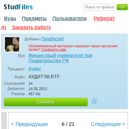
Вузы
Предметы
Пользователи
Реферат
AI
Заказать работу
Spashcool
Добавил:
Опубликованный материал нарушает ваши авторские
права?
Сообщите нам.
Финансовый университет при
Вуз:
Правительстве РФ
Аудит
Предмет:
АУДИТ'98
.RTF
Файл:
Скачиваний:
24
Добавлен:
14.05.2013
Размер:
457 Кб
☆
Скачать
< Предыдущая
6 / 21
Следующая >