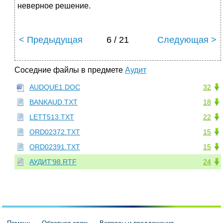
неверное решение.
< Предыдущая
6 / 21
Следующая >
Соседние файлы в предмете
Аудит
AUDQUE1.DOC
32
BANKAUD.TXT
18
LETT513.TXT
22
ORD02372.TXT
15
ORD02391.TXT
15
АУДИТ'98.RTF
24