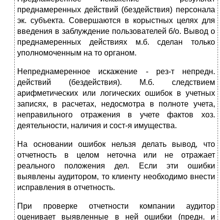
преднамеренных действий (бездействия) персонала
эк. субъекта. Совершаются в корыстных целях для
введения в заблуждение пользователей б/о. Вывод о
преднамеренных действиях м.б. сделан только
уполномоченным на то органом.
Непреднамеренное искажение - рез-т непредн.
действий (бездействия). М.б. следствием
арифметических или логических ошибок в учетных
записях, в расчетах, недосмотра в полноте учета,
неправильного отражения в учете фактов хоз.
деятельности, наличия и сост-я имущества.
На основании ошибок нельзя делать вывод, что
отчетность в целом неточна или не отражает
реального положения дел. Если эти ошибки
выявлены аудитором, то клиенту необходимо внести
исправления в отчетность.
При проверке отчетности компании аудитор
оценивает выявленные в ней ошибки (предн. и