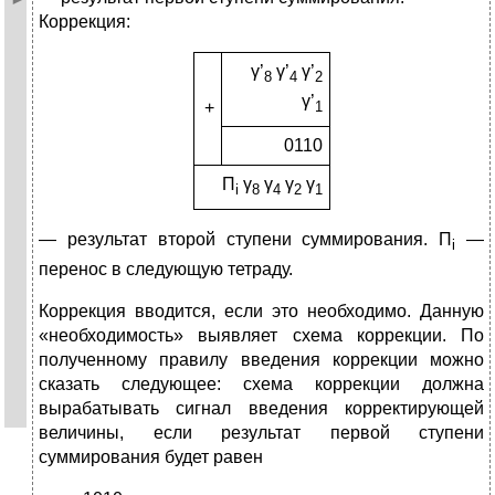
Коррекция:
γ’
γ’
γ’
8
4
2
γ’
+
1
0110
П
γ
γ
γ
γ
i
8
4
2
1
— результат второй ступени суммирования. П
—
i
перенос в следующую тетраду.
Коррекция вводится, если это необходимо. Данную
«необходимость» выявляет схема коррекции. По
полученному правилу введения коррекции можно
сказать следующее: схема коррекции должна
вырабатывать сигнал введения корректирующей
величины, если результат первой ступени
суммирования будет равен