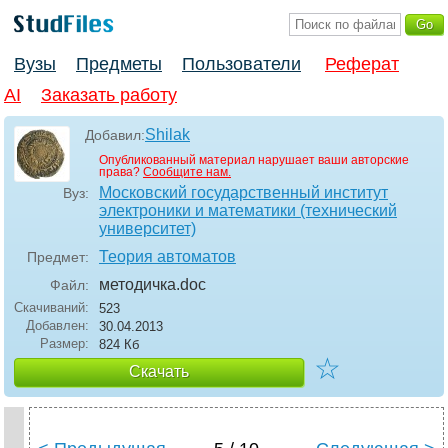
Вузы
Предметы
Пользователи
Реферат
AI
Заказать работу
Shilak
Добавил:
Опубликованный материал нарушает ваши авторские
права?
Сообщите нам.
Московский государственный институт
Вуз:
электроники и математики (технический
университет)
Теория автоматов
Предмет:
методичка
.doc
Файл:
Скачиваний:
523
Добавлен:
30.04.2013
Размер:
824 Кб
☆
Скачать