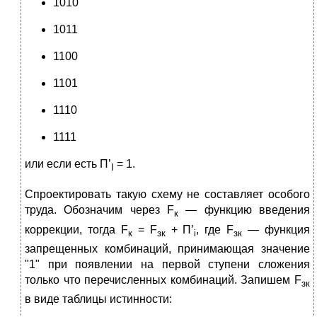
1010
1011
1100
1101
1110
1111
или если есть П’
= 1.
I
Спроектировать такую схему не составляет особого
труда. Обозначим через F
— функцию введения
к
коррекции, тогда F
= F
+ П’
, где F
— функция
к
зк
i
зк
запрещенных комбинаций, принимающая значение
"1" при появлении на первой ступени сложения
только что перечисленных комбинаций. Запишем F
зк
в виде таблицы истинности: