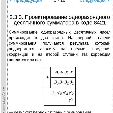
< Предыдущая
5 / 10
Следующая >
2.3.3. Проектирование одноразрядного
десятичного сумматора в коде 8421
Суммирование одноразрядных десятичных чисел
происходит в два этапа. На первой ступени
суммирования получается результат, который
подвергается анализу на предмет введения
коррекции и на второй ступени эта коррекция
вводится или нет.
α
α
α
α
8
4
2
1
+
β
β
β
β
8
4
2
1
►Содержание►
П’
γ’
γ’
γ’
i
8
4
2
γ’
1
— результат первой ступени суммирования.