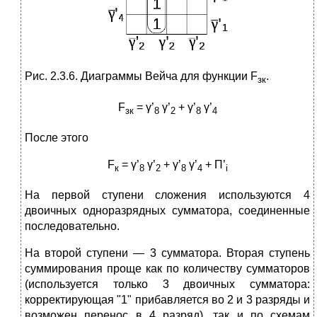
Рис. 2.3.6. Диаграммы Вейча для функции F
.
зк
F
= γ’
γ’
+ γ’
γ’
зк
8
2
8
4
После этого
F
= γ’
γ’
+ γ’
γ’
+ П’
к
8
2
8
4
i
На первой ступени сложения используются 4
двоичных одноразрядных сумматора, соединенные
последовательно.
На второй ступени — 3 сумматора. Вторая ступень
суммирования проще как по количеству сумматоров
(используется только 3 двоичных сумматора:
корректирующая "1" прибавляется во 2 и 3 разряды и
возможен перенос в 4 разряд), так и по схемам