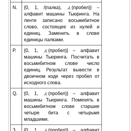
N.
{0, 1, /(палка),
(пробел)} –
алфавит машины Тьюринга. На
ленте записано восьмибитное
слово, состоящее из нулей и
единиц. Заменить в слове
единицы палками.
Р.
{0, 1,
(пробел)} – алфавит
машины Тьюринга. Посчитать в
восьмибитном слове число
единиц. Результат вывести в
двоичном коде через пробел от
исходного слова.
Q.
{0, 1,
(пробел)} – алфавит
машины Тьюринга. Поменять в
восьмибитном слове старшие
четыре бита с четырьмя
младшими.
З.
{0, 1,
(пробел)} – алфавит