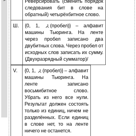
Реверсировать (сменить порядок
следования бит в слове на
обратный) четырёхбитное слово.
Ш.
{0, 1,
(пробел)} – алфавит
машины Тьюринга. На ленте
через пробел записано два
двубитных слова. Через пробел от
исходных слов записать их сумму.
(Двухразрядный сумматор)/
V.
{0, 1,
(пробел)} – алфавит
машины Тьюринга. На
ленте записано
восьмибитное слово.
Убрать из него все нули.
Результат должен состоять
только из единиц, ничем не
разделённых. Если единиц
в слове нет, то на ленте
ничего не останется.