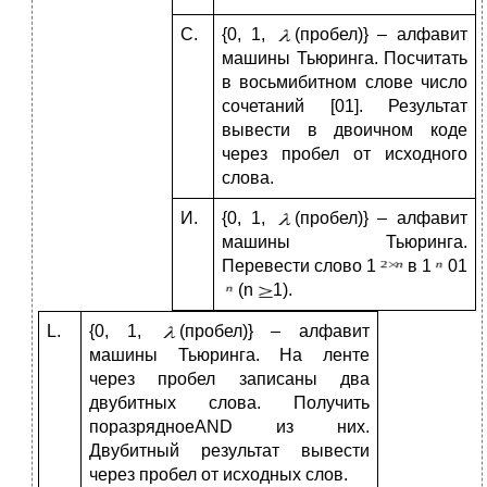
С.
{0, 1,
(пробел)} – алфавит
машины Тьюринга. Посчитать
в восьмибитном слове число
сочетаний [01]. Результат
вывести в двоичном коде
через пробел от исходного
слова.
И.
{0, 1,
(пробел)} – алфавит
машины Тьюринга.
Перевести слово 1
в 1
01
(n
1).
L.
{0, 1,
(пробел)} – алфавит
машины Тьюринга. На ленте
через пробел записаны два
двубитных слова. Получить
поразрядноеAND из них.
Двубитный результат вывести
через пробел от исходных слов.