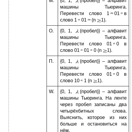
М.
{0, 1,
(пробел)} – алфавит
машины Тьюринга.
Перевести слово 1
01
в
слово 1
01
(n
1).
О.
{0, 1,
(пробел)} – алфавит
машины Тьюринга.
Перевести слово 01
0 в
слово 01
01
0 (n
1).
П.
{0, 1,
(пробел)} – алфавит
машины Тьюринга.
Перевести слово 01
0 в
слово 10
1 (n
1).
W.
{0, 1,
(пробел)} – алфавит
машины Тьюринга. На ленте
через пробел записаны два
четырёхбитных слова.
Выяснить, которое из них
больше и остановиться на
нём.