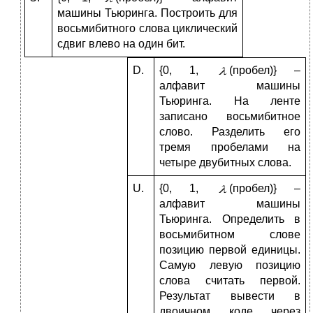
машины Тьюринга. Построить для
восьмибитного слова циклический
сдвиг влево на один бит.
D.
{0, 1,
(пробел)} –
алфавит машины
Тьюринга. На ленте
записано восьмибитное
слово. Разделить его
тремя пробелами на
четыре двубитных слова.
U.
{0, 1,
(пробел)} –
алфавит машины
Тьюринга. Определить в
восьмибитном слове
позицию первой единицы.
Самую левую позицию
слова считать первой.
Результат вывести в
двоичном коде через