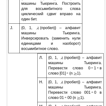
машины Тьюринга. Построить
для восьмибитного слова
циклический сдвиг вправо на
один бит.
J.
{0, 1,
(пробел)} – алфавит
машины Тьюринга.
Инверсировать (заменить нули
единицами и наоборот)
восьмибитное слово.
Л.
{0, 1,
(пробел)} – алфавит
машины Тьюринга.
Перевести слово 0
1
в
слово [01]
(n
1).
Н.
{0, 1,
(пробел)} – алфавит
машины Тьюринга.
Перевести слово 001
0 в
слово 01
00 (n
1).