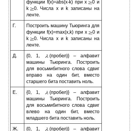
функции f(x)=abs(x-k) при x
0 и
k
0. Числа x и k записаны на
ленте.
Г.
Построить машину Тьюринга для
функции f(x)=max(x,k) при x
0 и
k
0. Числа x и k записаны на
ленте.
Д.
{0, 1,
(пробел)} – алфавит
машины Тьюринга. Построить
для восьмибитного слова сдвиг
вправо на один бит, вместо
старшего бита поставить ноль.
Е.
{0, 1,
(пробел)} – алфавит
машины Тьюринга. Построить
для восьмибитного слова сдвиг
влево на один бит, вместо
младшего бита поставить ноль.
Ж.
{0, 1,
(пробел)} – алфавит