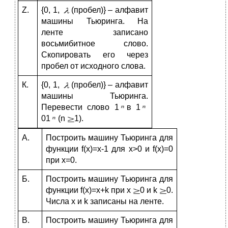
Z.
{0, 1,
(пробел)} – алфавит
машины Тьюринга. На
ленте записано
восьмибитное слово.
Скопировать его через
пробел от исходного слова.
К.
{0, 1,
(пробел)} – алфавит
машины Тьюринга.
Перевести слово 1
в 1
01
(n
1).
А.
Построить машину Тьюринга для
функции f(x)=x-1 для x>0 и f(x)=0
при x=0.
Б.
Построить машину Тьюринга для
функции f(x)=x+k при x
0 и k
0.
Числа x и k записаны на ленте.
В.
Построить машину Тьюринга для