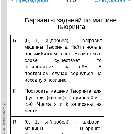
< Предыдущая
4 / 5
Следующая >
Варианты заданий по машине
Тьюринга
Ь.
{0, 1,
(пробел)} – алфавит
машины Тьюринга. Найти ноль в
восьмибитном слове. Если ноль в
слове существует, то
остановиться на нём. В
противном случае вернуться на
исходную позицию.
F.
Построить машину Тьюринга для
функции f(x)=min(x,k) при x
0 и k
►Содержание►
0. Числа x и k записаны на
ленте.
R.
{0, 1,
(пробел)} – алфавит
машины Тьюринга.