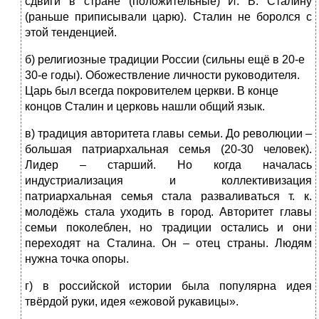
сдвиги в стране (положительные) И. В. Сталину
(раньше приписывали царю). Сталин не боролся с
этой тенденцией.
б) религиозные традиции России (сильны ещё в 20-е
30-е годы). Обожествление личности руководителя.
Царь был всегда покровителем церкви. В конце
концов Сталин и церковь нашли общий язык.
в) традиция авторитета главы семьи. До революции –
большая патриархальная семья (20-30 человек).
Лидер – старший. Но когда началась
индустриализация и коллективизация
патриархальная семья стала разваливаться т. к.
молодёжь стала уходить в город. Авторитет главы
семьи поколеблен, но традиции остались и они
переходят на Сталина. Он – отец страны. Людям
нужна точка опоры.
г) в российской истории была популярна идея
твёрдой руки, идея «ежовой рукавицы».