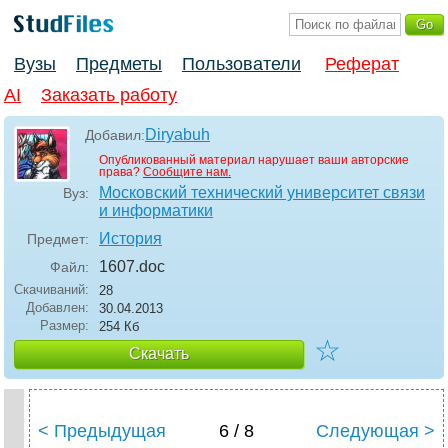
Вузы
Предметы
Пользователи
Реферат
AI
Заказать работу
Diryabuh
Добавил:
Опубликованный материал нарушает ваши авторские
права?
Сообщите нам.
Московский технический университет связи
Вуз:
и информатики
История
Предмет:
1607
.doc
Файл:
Скачиваний:
28
Добавлен:
30.04.2013
Размер:
254 Кб
☆
Скачать
< Предыдущая
6 / 8
Следующая >