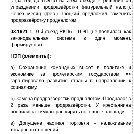
г. (за год до НЭПа) на 3-ем съезде – решение об
упразднении продразвёрстки (натуральный налог).
Через месяц (фев.) Троцкий предложил заменить
продразвёрстку продналогом.
03.1921
г. 10-й съезд РКПб – НЭП (не появилась как
законодательная система в один момент,
формируется)
НЭП (элементы):
а) Сохранение командных высот в политике и
экономике за пролетарским государством =>
гарантировало развитие страны в направлении к
социализму.
б) Замена продразвёрстки продналогом. Продналог в
2 раза меньше продразвёрстки. У крестьянина
появились стимулы расширять посевные площади.
в) Допущена частная торговля – налаживание
товарных отношений.