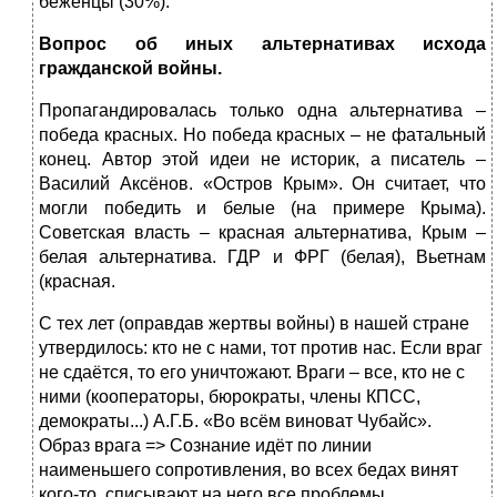
беженцы (30%).
Вопрос об иных альтернативах исхода
гражданской войны.
Пропагандировалась только одна альтернатива –
победа красных. Но победа красных – не фатальный
конец. Автор этой идеи не историк, а писатель –
Василий Аксёнов. «Остров Крым». Он считает, что
могли победить и белые (на примере Крыма).
Советская власть – красная альтернатива, Крым –
белая альтернатива. ГДР и ФРГ (белая), Вьетнам
(красная.
С тех лет (оправдав жертвы войны) в нашей стране
утвердилось: кто не с нами, тот против нас. Если враг
не сдаётся, то его уничтожают. Враги – все, кто не с
ними (кооператоры, бюрократы, члены КПСС,
демократы...) А.Г.Б. «Во всём виноват Чубайс».
Образ врага => Сознание идёт по линии
наименьшего сопротивления, во всех бедах винят
кого-то, списывают на него все проблемы.