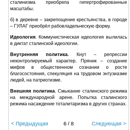
сталинизма приобрела гипертрофированные
масштабы.
б) в деревне – закрепощение крестьянства, в городе
– ГУЛАГ приобрёл рабовладельческую форму.
Идеология
. Коммунистическая идеология вылилась
в диктат сталинской идеологии.
Внутренняя политика.
Кнут – репрессии
неконтролируемый характер. Пряник – создание
мифов в общественном сознании о росте
благосостояния, спекуляция на трудовом энтузиазме
людей, на патриотизме.
Внешняя политика
. Смыкание сталинского режима
на международной арене. Попытка сталинского
режима насаждение тоталитаризма в других странах.
< Предыдущая
6 / 8
Следующая >