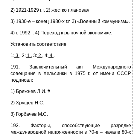
2) 1921-1929 г.г. 2) жестко плановая.
3) 1930-е – конец 1980-х г.г. 3) «Военный коммунизм».
4) с 1992 г. 4) Переход к рыночной экономике.
Установить соответствие:
1:
3
, 2:
1
, 3:
2
, 4:
4
.
191. Заключительный акт Международного
совещания в Хельсинки в 1975 г. от имени СССР
подписал:
1) Брежнев Л.И. #
2) Хрущев Н.С.
3) Горбачев М.С.
192. Факторы, способствующие разрядке
международной напряженности в 70-е – начале 80-х