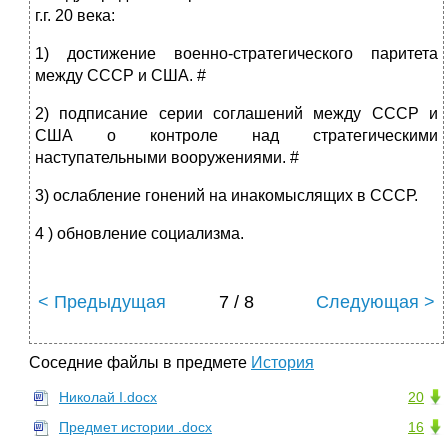
г.г. 20 века:
1) достижение военно-стратегического паритета
между СССР и США. #
2) подписание серии соглашений между СССР и
США о контроле над стратегическими
наступательными вооружениями. #
3) ослабление гонений на инакомыслящих в СССР.
4 ) обновление социализма.
< Предыдущая
7 / 8
Следующая >
Соседние файлы в предмете
История
Николай I.docx
20
Предмет истории .docx
16