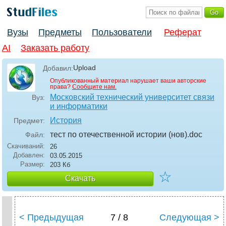
Вузы
Предметы
Пользователи
Реферат
AI
Заказать работу
Upload
Добавил:
Опубликованный материал нарушает ваши авторские
права?
Сообщите нам.
Московский технический университет связи
Вуз:
и информатики
История
Предмет:
тест по отечественной истории (нов)
.doc
Файл:
Скачиваний:
26
Добавлен:
03.05.2015
Размер:
203 Кб
☆
Скачать
< Предыдущая
7 / 8
Следующая >