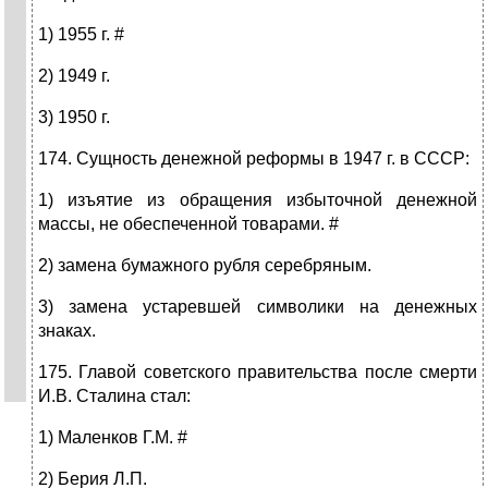
1) 1955 г. #
2) 1949 г.
3) 1950 г.
174. Сущность денежной реформы в 1947 г. в СССР:
1) изъятие из обращения избыточной денежной
массы, не обеспеченной товарами. #
2) замена бумажного рубля серебряным.
3) замена устаревшей символики на денежных
знаках.
175. Главой советского правительства после смерти
И.В. Сталина стал:
1) Маленков Г.М. #
2) Берия Л.П.