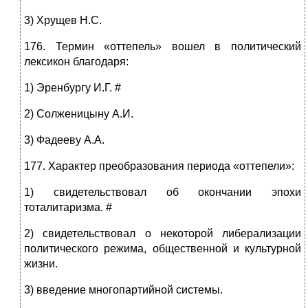
3) Хрущев Н.С.
176. Термин «оттепель» вошел в политический
лексикон благодаря:
1) Эренбургу И.Г. #
2) Солженицыну А.И.
3) Фадееву А.А.
177. Характер преобразования периода «оттепели»:
1) свидетельствовал об окончании эпохи
тоталитаризма. #
2) свидетельствовал о некоторой либерализации
политического режима, общественной и культурной
жизни.
3) введение многопартийной системы.