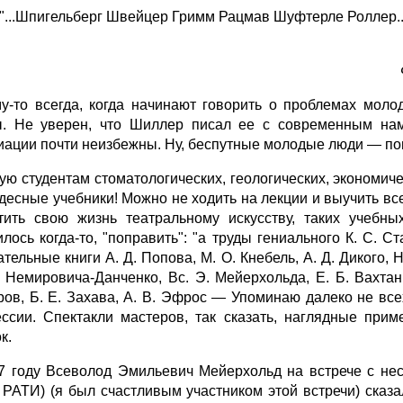
"...Шпигельберг Швейцер Гримм Рацмав Шуфтерле Роллер..
у-то всегда, когда начинают говорить о проблемах мол
. Не уверен, что Шиллер писал ее с современным нам 
иации почти неизбежны. Ну, беспутные молодые люди — поня
ую студентам стоматологических, геологических, экономичес
удесные учебники! Можно не ходить на лекции и выучить вс
тить свою жизнь театральному искусству, таких учебны
илось когда-то, "поправить": "а труды гениального К. С. С
тельные книги А. Д. Попова, М. О. Кнебель, А. Д. Дикого, 
. Немировича-Данченко, Вс. Э. Мейерхольда, Е. Б. Вахтан
ров, Б. Е. Захава, А. В. Эфрос — Упоминаю далеко не вс
ссии. Спектакли мастеров, так сказать, наглядные при
к.
7 году Всеволод Эмильевич Мейерхольд на встрече с нес
 РАТИ) (я был счастливым участником этой встречи) сказ