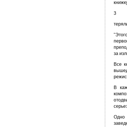
книжку
3
теряли
"Этог
перв
препо
за из
Все к
вышед
режис
В каж
компо
отодв
серье
Одно 
завед