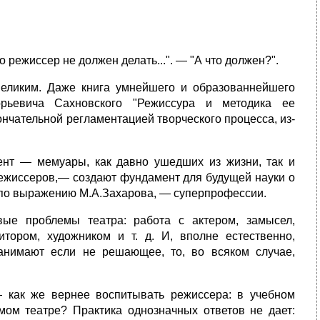
го режиссер не должен делать...". — "А что должен?".
 великим. Даже книга умнейшего и образованнейшего
рьевича Сахновского "Режиссура и методика ее
кончательной регламентацией творческого процесса, из-
ент — мемуары, как давно ушедших из жизни, так и
ежиссеров,— создают фундамент для будущей науки о
, по выражению М.А.Захарова, — суперпрофессии.
ые проблемы театра: работа с актером, замысел,
итором, художником и т. д. И, вполне естественно,
занимают если не решающее, то, во всяком случае,
 как же вернее воспитывать режиссера: в учебном
мом театре? Практика однозначных ответов не дает: