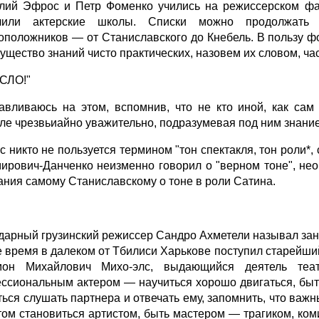
лий Эфрос и Петр Фоменко учились на режиссерском ф
нчили актерские школы. Списки можно продолжать
оположников — от Станиславского до Кнебель. В пользу фо
ущество знаний чисто практических, назовем их словом, ч
СЛО!"
авливаюсь на этом, вспомнив, что не кто иной, как са
ле чрезвьиайно уважительно, подразумевая под ним знание
с никто не пользуется термином "тон спектакля, тон роли*
ирович-Данченко неизменно говорил о "верном тоне", нео
ания самому Станиславскому о тоне в роли Сатина.
дарный грузинский режиссер Сандро Ахметели называл занят
е время в далеком от Тбилиси Харькове поступил старейш
мон Михайлович Михо-элс, выдающийся деятель теат
ссиональным актером — научиться хорошо двигаться, быть
ься слушать партнера и отвечать ему, запомнить, что важны
том становиться артистом, быть мастером — трагиком, ком