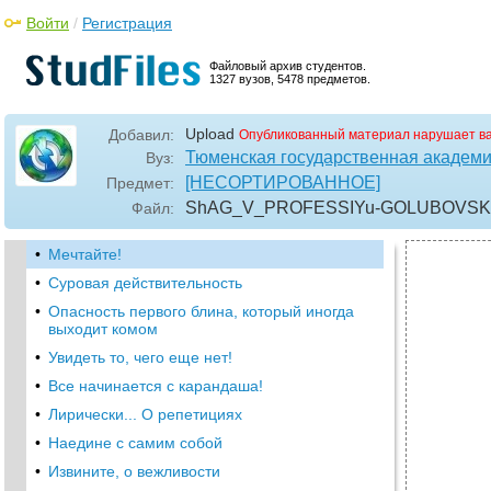
Войти
/
Регистрация
Файловый архив студентов.
1327 вузов, 5478 предметов.
Upload
Добавил:
Опубликованный материал нарушает в
Тюменская государственная академия
Вуз:
[НЕСОРТИРОВАННОЕ]
Предмет:
ShAG_V_PROFESSIYu-GOLUBOVSK
Файл:
•
Мечтайте!
•
Суровая действительность
•
Опасность первого блина, который иногда
выходит комом
•
Увидеть то, чего еще нет!
•
Все начинается с карандаша!
•
Лирически... О репетициях
•
Наедине с самим собой
•
Извините, о вежливости