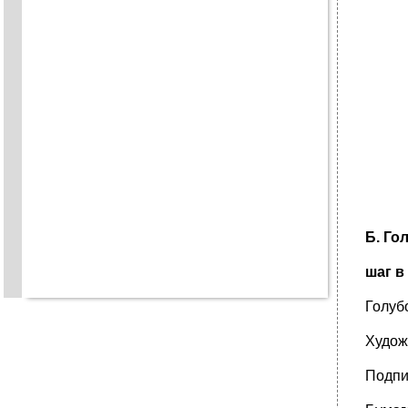
Б. Го
шаг 
Голуб
Худо
Подпи