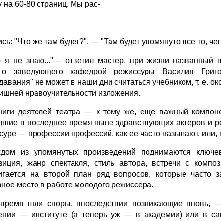
 на 60-80 страниц. Мы рас-
сь: "Что же там будет?". — "Там будет упомянуто все то, че
о я не знаю..."— ответил мастер, при жизни названный
ого заведующего кафедрой режиссуры Василия Григо
давания" не может в наши дни считаться учебником, т. е. о
лишней нравоучительности изложения.
ниги деятелей театра — к тому же, еще важный компон
шие в последнее время ныне здравствующих актеров и р
суре — профессии профессий, как ее часто называют, или
дом из упомянутых произведений поднимаются ключев
зиция, жанр спектакля, стиль автора, встречи с композ
игается на второй план ряд вопросов, которые часто 
зное место в работе молодого режиссера.
время шли споры, впоследствии возникающие вновь, —
ении — институте (а теперь уж — в академии) или в са