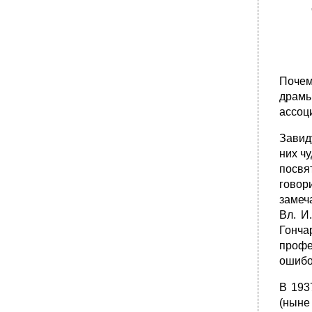
Почем
драмы
ассоц
Завид
них ч
посвя
говор
замеча
Вл. И
Гонча
профе
ошибо
В 193
(ныне