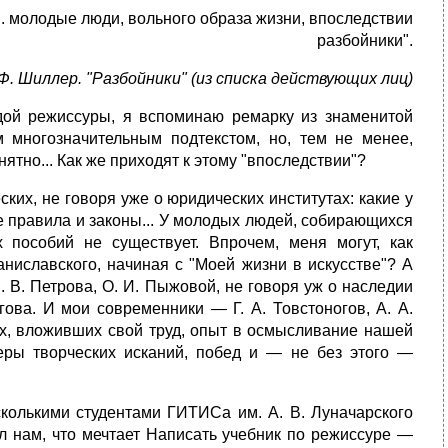
. молодые люди, вольного образа жизни, впоследствии
разбойники".
Ф. Шиллер. "Разбойники" (из списка действующих лиц)
одой режиссуры, я вспоминаю ремарку из знаменитой
многозначительным подтекстом, но, тем не менее,
тно... Как же приходят к этому "впоследствии"?
ких, не говоря уже о юридических институтах: какие у
е правила и законы... У молодых людей, собирающихся
х пособий не существует. Впрочем, меня могут, как
таниславского, начиная с "Моей жизни в искусстве"? А
Н. В. Петрова, О. И. Пыжовой, не говоря уж о наследии
гова. И мои современники — Г. А. Товстоногов, А. А.
ех, вложивших свой труд, опыт в осмысливание нашей
меры творческих исканий, побед и — не без этого —
колькими студентами ГИТИСа им. А. В. Луначарского
ал нам, что мечтает Написать учебник по режиссуре —