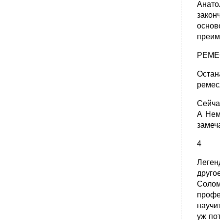
Анато
зако
основ
преим
РЕМЕ
Остан
ремес
Сейча
А Нем
замеч
4
Леген
друго
Соло
профе
научит
уж по