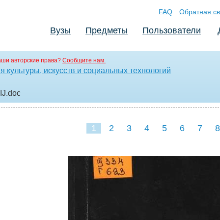
FAQ
Обратная св
Вузы
Предметы
Пользователи
аши авторские права?
Сообщите нам.
 культуры, искусств и социальных технологий
IJ
.doc
1
2
3
4
5
6
7
8