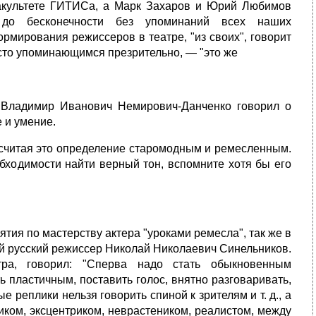
акультете ГИТИСа, а Марк Захаров и Юрий Любимов
 до бесконечности без упоминаний всех наших
рмирования режиссеров в театре, "из своих", говорит
асто упоминающимся презрительно, — "это же
м Владимир Иванович Немирович-Данченко говорил о
 и умение.
, считая это определение старомодным и ремесленным.
бходимости найти верный тон, вспомните хотя бы его
ия по мастерству актера "уроками ремесла", так же в
ий русский режиссер Николай Николаевич Синельников.
ра, говорил: "Сперва надо стать обыкновенным
 пластичным, поставить голос, внятно разговаривать,
е реплики нельзя говорить спиной к зрителям и т. д., а
иком, эксцентриком, неврастеником, реалистом, между