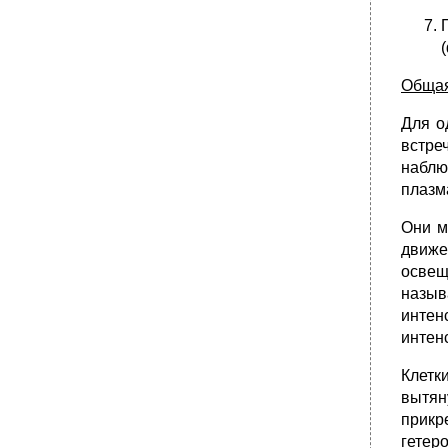
Общая
Для о
встре
наблю
плазм
Они м
движе
освещ
назыв
интен
интен
Клетк
вытян
прик
гетер