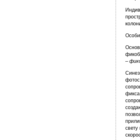
Индив
прост
колон
Особи
Осно
фикоб
–
фик
Синез
фотос
сопро
фикса
сопро
созда
позво
прили
свету
скоро