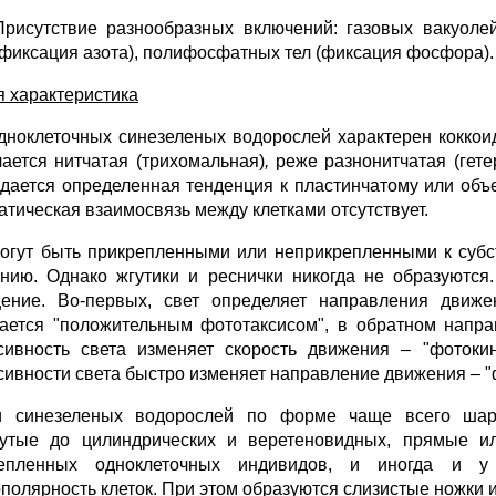
Присутствие разнообразных включений: газовых вакуоле
(фиксация азота), полифосфатных тел (фиксация фосфора).
 характеристика
дноклеточных синезеленых водорослей характерен кокко
чается нитчатая (трихомальная)
,
реже разнонитчатая (гет
дается определенная тенденция к пластинчатому или объ
атическая взаимосвязь между клетками отсутствует.
огут быть прикрепленными или неприкрепленными к субс
нию. Однако жгутики и реснички никогда не образуютс
ение. Во-первых, свет определяет направления движе
ается "положительным фототаксисом", в обратном напра
сивность света изменяет скорость движения – "фотокин
сивности света быстро изменяет направление движения – 
и синезеленых водорослей по форме чаще всего шар
утые до цилиндрических и веретеновидных, прямые ил
репленных одноклеточных индивидов, и иногда и у 
ополярность клеток. При этом образуются слизистые ножки и