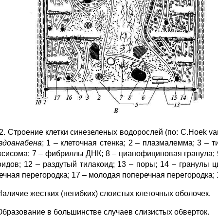
2. Строение клетки синезеленых водорослей (по: C.Hoek van 
вдоанабена
; 1 – клеточная стенка; 2 – плазмалемма; 3 – 
ксисома; 7 – фибриллы ДНК; 8 – цианофициновая гранула; 9
оидов; 12 – раздутый тилакоид; 13 – поры; 14 – гранулы 
ечная перегородка; 17 – молодая поперечная перегородка
Наличие жестких (негибких) слоистых клеточных оболочек.
Образование в большинстве случаев слизистых обверток.