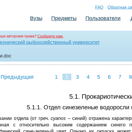
FAQ
Обратная св
Вузы
Предметы
Пользователи
аши авторские права?
Сообщите нам.
ехнический рыбохозяйственный университет
ли
.doc
 Предыдущая
1
2
3
4
5
6
7
8
5.1. Прокариотическ
5.1.1. Отдел синезеленые водоросли 
вании отдела (от греч.
cyanos
– синий) отражена характер
анная с относительно высоким содержанием синего 
фический сине-зеленый цвет. Однако их окраска может