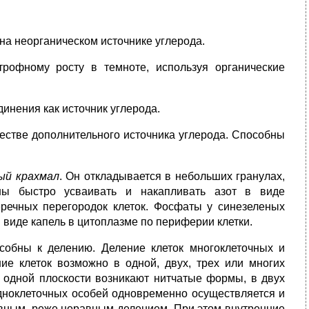
на неорганическом источнике углерода.
трофному росту в темноте, используя органические
инения как источник углерода.
естве дополнительного источника углерода. Способны
ый крахмал
. Он откладывается в небольших гранулах,
ны быстро усваивать и накапливать азот в виде
речных перегородок клеток. Фосфаты у синезеленых
 виде капель в цитоплазме по периферии клетки.
собны к делению. Деление клеток многоклеточных и
ие клеток возможно в одной, двух, трех или многих
 одной плоскости возникают нитчатые формы, в двух
 одноклеточных особей одновременно осуществляется и
вным, реже неравным делением. При этом внутренние