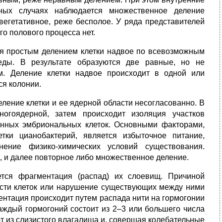
ьных случаях наблюдается множественное деление
вегетативное, реже бесполое. У ряда представителей
го полового процесса нет.
я простым делением клетки надвое по всевозможным
еды. В результате образуются две равные, но не
. Деление клетки надвое происходит в одной или
ся колонии.
еление клетки и ее ядерной области несогласованно. В
ногоядерной, затем происходит изоляция участков
анных эмбриональных клеток. Основными факторами,
ки цианобактерий, является избыточное питание,
ение физико-химических условий существования.
, и далее повторное либо множественное деление.
тся фрагментация (распад) их слоевищ. Причиной
асти клеток или нарушение существующих между ними
ентация происходит путем распада нити на гормогонии
аждый гормогоний
состоит из 2–3 или большего числа
т из слизистого влагалища и, совершая колебательные