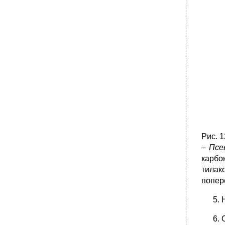
Рис. 1
–
Псе
карбо
тилак
попер