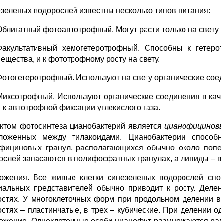
езеленых водорослей известны несколько типов питания:
Облигатный фотоавтотрофный. Могут расти только на свету 
Факультативный хемогетеротрофный. Способны к гетеро
вещества, и к фототрофному росту на свету.
Фотогетеротрофный. Используют на свету органические соед
Миксотрофный. Используют органические соединения в кач
и к автотрофной фиксации углекислого газа.
ктом фотосинтеза цианобактерий является
цианофицинов
ложенных между тилакоидами. Цианобактерии способ
фициновых гранул, располагающихся обычно около попе
ослей запасаются в полифосфатных гранулах, а липиды – в
ожения
. Все живые клетки синезеленых водорослей спо
иальных представителей обычно приводит к росту. Делен
остях. У многоклеточных форм при продольном делении в
остях – пластинчатые, в трех – кубические. При делении
ожение. Одноклеточные особи цианофит размножаются ра