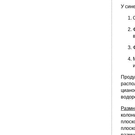
У син
Проду
распо
циано
водор
Размн
колон
плоск
плоск
размн