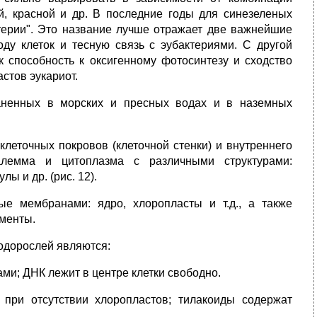
ой, красной и др. В последние годы для синезеленых
терии". Это название лучше отражает две важнейшие
ду клеток и тесную связь с эубактериями. С другой
к способность к оксигенному фотосинтезу и сходство
стов эукариот.
аненных в морских и пресных водах и в наземных
 клеточных покровов (клеточной стенки) и внутреннего
алемма и цитоплазма с различными структурами:
ы и др. (рис. 12).
ые мембранами: ядро, хлоропласты и т.д., а также
менты.
одорослей являются:
и; ДНК лежит в центре клетки свободно.
 при отсутствии хлоропластов; тилакоиды содержат