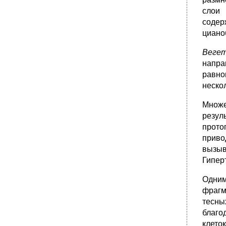
слои 
содер
циано
Вегет
напра
равно
неско
Множе
резул
прото
приво
вызыв
Гипер
Одним
фрагм
тесны
благо
клето