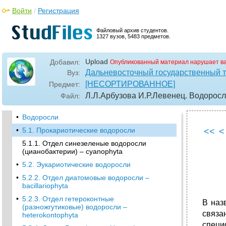
Войти
/
Регистрация
Файловый архив студентов.
1327 вузов, 5483 предметов.
Upload
Добавил:
Опубликованный материал нарушает в
Дальневосточный государственный т
Вуз:
[НЕСОРТИРОВАННОЕ]
Предмет:
Л.Л.Арбузова И.Р.Левенец. Водорос
Файл:
•
Водоросли
•
5.1. Прокариотические водоросли
<<
<
5.1.1. Отдел синезеленые водоросли
(цианобактерии) – cyanophyta
•
5.2. Эукариотические водоросли
•
5.2.2. Отдел диатомовые водоросли –
bacillariophyta
•
5.2.3. Отдел гетероконтные
В наз
(разножгутиковые) водоросли –
связ
heterokontophyta
специ