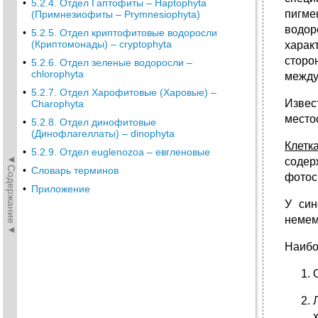
•
5.2.4. Отдел Гаптофиты – Haptophyta
пигме
(Примнезиофиты – Prymnesiophyta)
водор
•
5.2.5. Отдел криптофитовые водоросли
(Криптомонады) – cryptophyta
харак
сторо
•
5.2.6. Отдел зеленые водоросли –
chlorophyta
между
•
5.2.7. Отдел Харофитовые (Харовые) –
Извес
Charophyta
место
•
5.2.8. Отдел динофитовые
(Динофлагеллаты) – dinophyta
Клетк
•
5.2.9. Отдел euglenozoa – евгленовые
◄Содержание◄
содер
•
Словарь терминов
фотоси
•
Приложение
У син
немем
Наибо