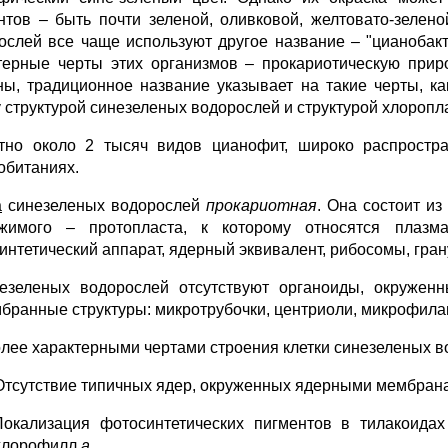
нтов – быть почти зеленой, оливковой, желтовато-зелен
ослей все чаще используют другое название – "цианобак
терные черты этих организмов – прокариотическую приро
ны, традиционное название указывает на такие черты, ка
 структурой синезеленых водорослей и структурой хлоропла
тно около 2 тысяч видов цианофит, широко распростр
обитаниях.
а
синезеленых водорослей
прокариотная
. Она состоит из
жимого – протопласта, к которому относятся плазм
нтетический аппарат, ядерный эквивалент, рибосомы, гранул
езеленых водорослей отсутствуют органоиды, окруженн
бранные структуры: микротрубочки, центриоли, микрофила
лее характерными чертами строения клетки синезеленых в
Отсутствие типичных ядер, окруженных ядерными мембранам
Локализация фотосинтетических пигментов в тилакоидах
хлорофилл
а
.