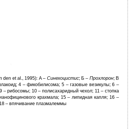
den et al., 1995): A –
Синехоцистис
; Б –
Прохлорон
; В
тилакоид; 4 – фикобилисома; 5 – газовые везикулы; 6 –
 – рибосомы; 10 – полисахаридный чехол; 11 – стопка
цианофицинового крахмала; 15 – липидная капля; 16 –
; 18 – впячивание плазмалеммы