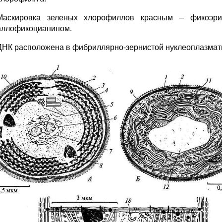
Маскировка зеленых хлорофиллов красным – фикоэр
аллофикоцианином.
ДНК расположена в фибриллярно-зернистой нуклеоплазмати