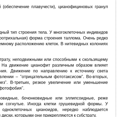
й (обеспечение плавучести), цианофициновых гранул
идный
тип строения тела
.
У многоклеточных индивидов
еротрихальная) форма строения таллома
.
Очень редко
емному расположению клеток. В нитевидных колониях
трату, неподвижными или способными к скользящему
я. На движение цианофит различным образом влияет
ния. Движение по направлению к источнику света
влении – "отрицательным фототаксисом". Во-вторых,
ез". В-третьих, резкое увеличение или уменьшение
"фотофобия".
овидные, бочонковидные или эллипсоидные, реже
и согнутые. Иногда клетки грушевидной формы. У
одноклеточных цианоидов, нередко наблюдается
 диски, которыми они прикрепляются к субстрату.