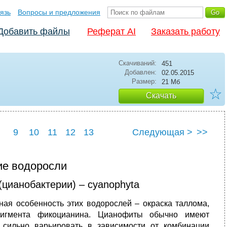
язь
Вопросы и предложения
Добавить файлы
Реферат AI
Заказать работу
Скачиваний:
451
Добавлен:
02.05.2015
Размер:
21 Мб
☆
Скачать
9
10
11
12
13
Следующая >
>>
ие водоросли
(цианобактерии) – cyanophyta
ная особенность этих водорослей – окраска таллома,
пигмента фикоцианина. Цианофиты обычно имеют
 сильно варьировать в зависимости от комбинации