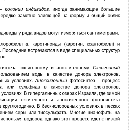
 –
колонии индивидов,
иногда занимающие большие
, нередко заметно влияющей на форму и общий облик
дивиды у ряда видов могут измеряться сантиметрами.
 хлорофилл
а
, каротиноиды (каротин, ксантофилл) и
 Последние встречаются в виде специальных структур
ов.
интеза: оксигенному и аноксигенному.
Оксигенный
пользованием воды в качестве донора электронов,
бных условиях.
Аноксигенный
фотосинтез – процесс
да или сульфида в качестве донора электронов,
словиях. В гипергалинных озерах Израиля, где зимой
инации оксигенного и аноксигенного фотосинтеза
 круглогодично. В бескислородных условиях в песках
лением серы или тиосульфата. Многие цианофиты на
используя водород, однако этот процесс идет с низкой