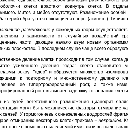
оболочки клетки врастают вовнутрь клетки. В отдел
жимого. Митоз и мейоз отсутствуют. Размножение особей 
бактерий образуются покоящиеся споры (акинеты)
.
Типично
ативное размножение
у коккоидных форм осуществляетс
влениям в зависимости от случайных воздействий ср
ценные, части, дающие начало двум новым организмам
льких плоскостях. В последнем случае чаще всего образуют
ственное деление клетки происходит в том случае, когда д
ьтате усиленного деления "ядра" клетка становится м
плазмы вокруг "ядер" и образуется множество изолиров
дящими к повторному и множественному делению клет
ающее ее гипертрофированный рост, а также измен
трофированный рост вызывает задержку созревания клетки
 из путей вегетативного размножения цианофит являе
ентации могут быть механические факторы, отмирание ч
х связей. У гормогониевых синезеленых водорослей фрагм
даря отмиранию некоторых клеток трихома –
некроидов
.
К
к, которые с помощью выделяемой ими слизи выскальзываю