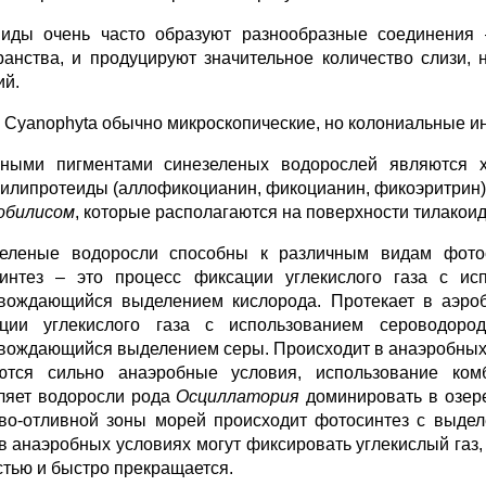
иды очень часто образуют разнообразные соединения
ранства, и продуцируют значительное количество слизи
ий.
 Cyanophyta обычно микроскопические, но колониальные ин
вными пигментами синезеленых водорослей являются
илипротеиды (аллофикоцианин, фикоцианин, фикоэритрин).
обилисом
, которые располагаются на поверхности тилакоид
еленые водоросли способны к различным видам фотос
интез – это процесс фиксации углекислого газа с ис
вождающийся выделением кислорода. Протекает в аэро
ции углекислого газа с использованием сероводоро
вождающийся выделением серы. Происходит в анаэробных у
ются сильно анаэробные условия, использование комб
ляет водоросли рода
Осциллатория
доминировать в озере
во-отливной зоны морей происходит фотосинтез с выде
 в анаэробных условиях могут фиксировать углекислый газ, 
стью и быстро прекращается.