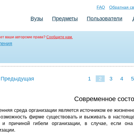
FAQ
Обратная св
Вузы
Предметы
Пользователи
ет ваши авторские права?
Сообщите нам.
ления
 Предыдущая
1
2
3
4
5
Современное сост
енняя среда организации является источником ее жизненно
возможность фирме существовать и выживать в настояще
 и причиной гибели организации, в случае, если она
изации.