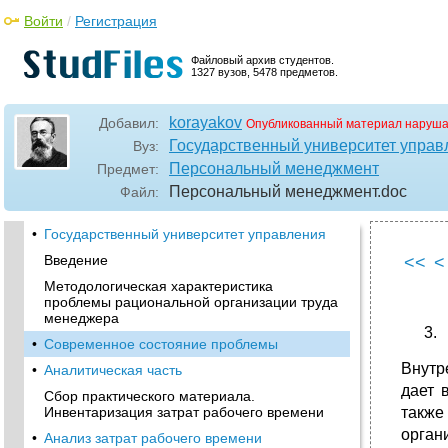
Войти
/
Регистрация
Файловый архив студентов.
1327 вузов, 5478 предметов.
korayakov
Добавил:
Опубликованный материал наруша
Государственный университет управ
Вуз:
Персональный менеджмент
Предмет:
Персональный менеджмент
.doc
Файл:
•
Государственный университет управления
Введение
<<
<
Методологическая характеристика
проблемы рациональной организации труда
менеджера
•
Современное состояние проблемы
Внутр
•
Аналитическая часть
дает 
Сбор практического материала.
Инвентаризация затрат рабочего времени
также
орган
•
Анализ затрат рабочего времени