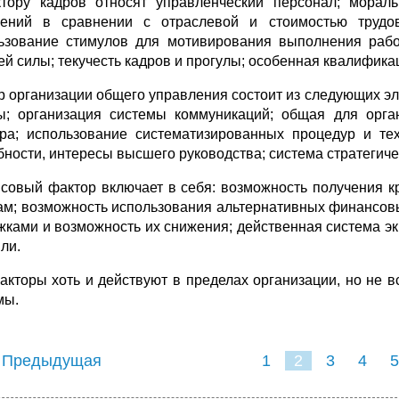
тору кадров относят управленческий персонал; мораль
ений в сравнении с отраслевой и стоимостью трудов
ьзование стимулов для мотивирования выполнения рабо
ей силы; текучесть кадров и прогулы; особенная квалификац
р организации общего управления состоит из следующих эл
; организация системы коммуникаций; общая для орган
ура; использование систематизированных процедур и те
бности, интересы высшего руководства; система стратегич
совый фактор включает в себя: возможность получения к
ам; возможность использования альтернативных финансовых 
жками и возможность их снижения; действенная система эк
ли.
акторы хоть и действуют в пределах организации, но не
мы.
 Предыдущая
1
2
3
4
5