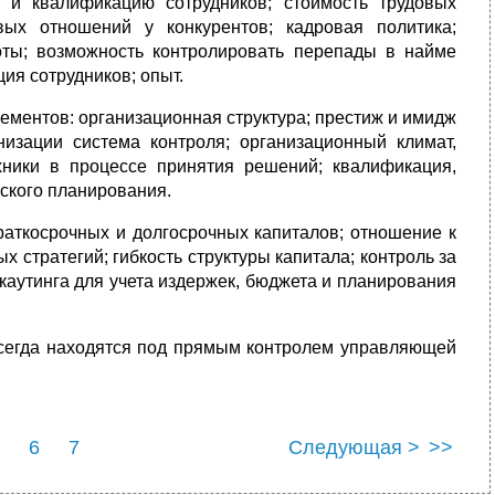
 и квалификацию сотрудников; стоимость трудовых
ых отношений у конкурентов; кадровая политика;
ты; возможность контролировать перепады в найме
ия сотрудников; опыт.
ементов: организационная структура; престиж и имидж
изации система контроля; организационный климат,
хники в процессе принятия решений; квалификация,
еского планирования.
раткосрочных и долгосрочных капиталов; отношение к
стратегий; гибкость структуры капитала; контроль за
каутинга для учета издержек, бюджета и планирования
 всегда находятся под прямым контролем управляющей
6
7
Следующая >
>>