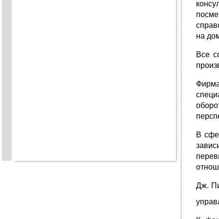
консу
посме
справ
на до
Все с
произ
Фирма
специ
оборо
персп
В сфе
завис
перев
отнош
Дж. П
управ