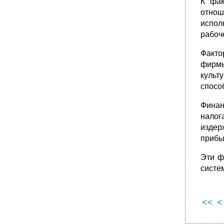
К фак
отнош
испол
рабоч
Факто
фирмы
культ
спосо
Финан
налог
издер
прибы
Эти ф
систе
<<
<