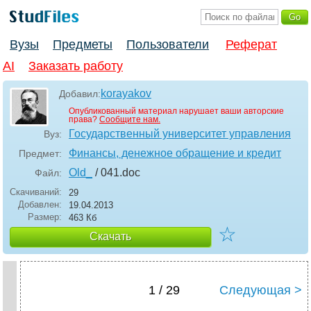
Вузы
Предметы
Пользователи
Реферат
AI
Заказать работу
korayakov
Добавил:
Опубликованный материал нарушает ваши авторские
права?
Сообщите нам.
Государственный университет управления
Вуз:
Финансы, денежное обращение и кредит
Предмет:
Old_
/ 041
.doc
Файл:
Скачиваний:
29
Добавлен:
19.04.2013
Размер:
463 Кб
☆
Скачать
1 / 29
Следующая >