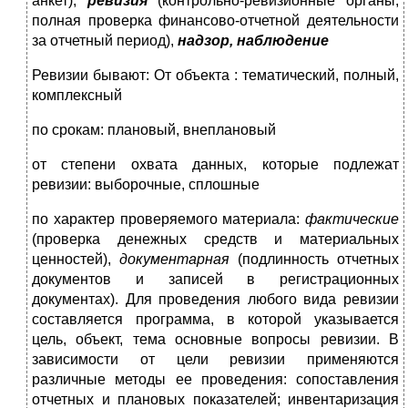
анкет),
ревизия
(контрольно-ревизионные органы,
полная проверка финансово-отчетной деятельности
за отчетный период),
надзор, наблюдение
Ревизии бывают: От объекта : тематический, полный,
комплексный
по срокам: плановый, внеплановый
от степени охвата данных, которые подлежат
ревизии: выборочные, сплошные
по характер проверяемого материала:
фактические
(проверка денежных средств и материальных
ценностей),
документарная
(подлинность отчетных
документов и записей в регистрационных
документах). Для проведения любого вида ревизии
составляется программа, в которой указывается
цель, объект, тема основные вопросы ревизии. В
зависимости от цели ревизии применяются
различные методы ее проведения: сопоставления
отчетных и плановых показателей; инвентаризация