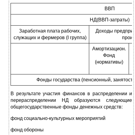
ВВП
НД(ВВП-затраты)
Заработная плата рабочих,
Доходы предприя
служащих и фермеров (I группа)
произ
Амортизацион.
Фонд
(нормативы)
Фонды государства (пенсионный, занятости,
В результате участия финансов в распределении и
перераспределении НД образуются следующие
общегосударственные фонды денежных средств:
фонд социально-культурных мероприятий
фонд обороны