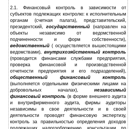
2.1. Финансовый контроль в зависимости от
субъектов подлежащих контролю: к исполнительным
органам (счетная палата), представительский,
президентский,
государственный
(направлен на
объекты независимо от ведомственной
подчиненности и форм собственности),
ведомственный
( осуществляется вышестоящими
ведомствами),
внутрихозяйственный
контроль
(проводится финансами службами предприятия,
проверка финансовой и производственной
отчетности предприятия и его подразделений),
общественный финансовый контроль
(выполняется отдельными физическими лицами на
добровольных началах),
независимый
финансовый контроль
(в форме внешнего аудита
и внутрифирменного аудита, фирмы аудиторы
независимы в свое деятельности и в своей
деятельности проводят финансовую экспертизу,
контроль за правильностью определения доходов
подлежащих налогообложению, консультации по