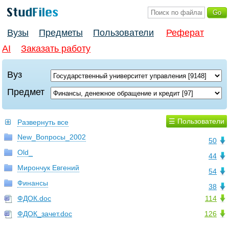
Вузы
Предметы
Пользователи
Реферат
AI
Заказать работу
Вуз
Предмет
☰ Пользователи
Развернуть все
New_Вопросы_2002
50
Old_
44
Мирончук Евгений
54
Финансы
38
ФДОК.doc
114
ФДОК_зачет.doc
126