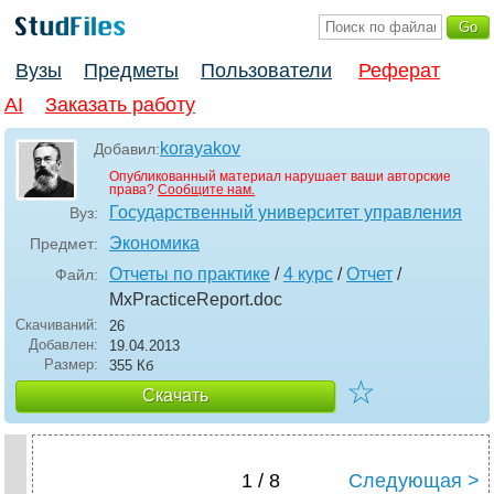
Вузы
Предметы
Пользователи
Реферат
AI
Заказать работу
korayakov
Добавил:
Опубликованный материал нарушает ваши авторские
права?
Сообщите нам.
Государственный университет управления
Вуз:
Экономика
Предмет:
Отчеты по практике
/
4 курс
/
Отчет
/
Файл:
MxPracticeReport
.doc
Скачиваний:
26
Добавлен:
19.04.2013
Размер:
355 Кб
☆
Скачать
1 / 8
Следующая >