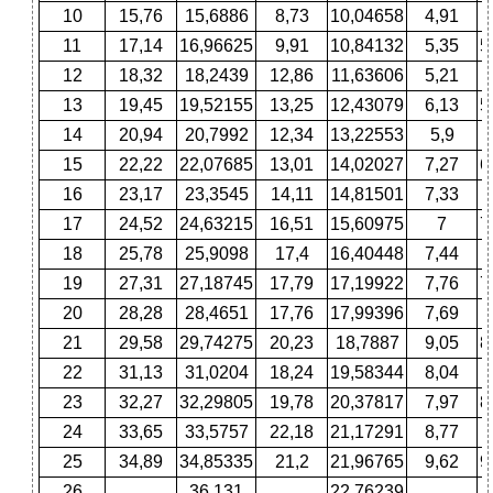
10
15,76
15,6886
8,73
10,04658
4,91
11
17,14
16,96625
9,91
10,84132
5,35
5
12
18,32
18,2439
12,86
11,63606
5,21
13
19,45
19,52155
13,25
12,43079
6,13
5
14
20,94
20,7992
12,34
13,22553
5,9
15
22,22
22,07685
13,01
14,02027
7,27
6
16
23,17
23,3545
14,11
14,81501
7,33
17
24,52
24,63215
16,51
15,60975
7
7
18
25,78
25,9098
17,4
16,40448
7,44
19
27,31
27,18745
17,79
17,19922
7,76
7
20
28,28
28,4651
17,76
17,99396
7,69
21
29,58
29,74275
20,23
18,7887
9,05
8
22
31,13
31,0204
18,24
19,58344
8,04
23
32,27
32,29805
19,78
20,37817
7,97
8
24
33,65
33,5757
22,18
21,17291
8,77
25
34,89
34,85335
21,2
21,96765
9,62
9
26
36,131
22,76239