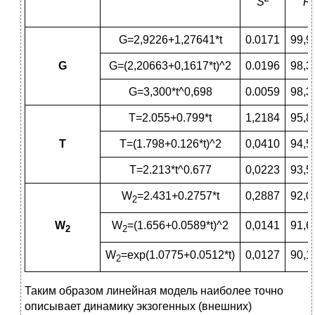
S
R
G=2,9226+1,27641*t
0.0171
99,
G
G=(2,20663+0,1617*t)^2
0.0196
98,
G=3,300*t^0,698
0.0059
98,
T=2.055+0.799*t
1,2184
95,
Т
T=(1.798+0.126*t)^2
0,0410
94,
T=2.213*t^0.677
0,0223
93,
W
=2.431+0.2757*t
0,2887
92,
2
W
W
=(1.656+0.0589*t)^2
0,0141
91,
2
2
W
=exp(1.0775+0.0512*t)
0,0127
90,
2
Таким образом линейная модель наиболее точно
описывает динамику экзогенных (внешних)