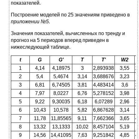
показателей.
Построение моделей по 25 значениям приведено в
приложении №5
.
Значения показателей, вычисленных по тренду и
прогноз на 5 периодов вперед приведен в
нижеследующей таблице.
t
G
G'
T
T'
W2
1
4,14
4,18975
3
2,893938
3,55
2
2
5,4
5,4674
3,14
3,688676
3,23
3
6,81
6,74505
3,81
4,483414
3,6
3
4
7,97
8,0227
6,76
5,278152
3,98
5
9,22
9,30035
6,18
6,07289
2,96
3
6
10,43
10,578
5,82
6,867628
3,14
7
11,78
11,85565
9,11
7,662366
3,65
4
8
13,32
13,1333
10,02
8,457104
5,19
9
14,56
14,41095
7,63
9,251842
4,85
4