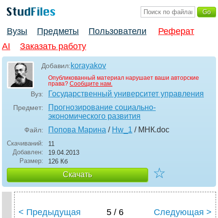
Вузы
Предметы
Пользователи
Реферат
AI
Заказать работу
korayakov
Добавил:
Опубликованный материал нарушает ваши авторские
права?
Сообщите нам.
Государственный университет управления
Вуз:
Прогнозирование социально-
Предмет:
экономического развития
Попова Марина
/
Hw_1
/ МНК
.doc
Файл:
Скачиваний:
11
Добавлен:
19.04.2013
Размер:
126 Кб
☆
Скачать
< Предыдущая
5 / 6
Следующая >