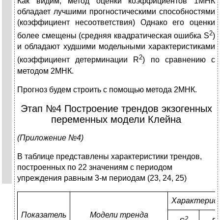
Как видим, метод оценки коэффициентов 1МНК
обладает лучшими прогностическими способностями
(коэффициент несоответствия) Однако его оценки
2
более смещены (средняя квадратическая ошибка S
)
и обладают худшими модельными характеристиками
2
(коэффициент детерминации R
) по сравнению с
методом 2МНК.
Прогноз будем строить с помощью метода 2МНК.
Этап №4 Построение трендов экзогенных
переменных модели Клейна
(Приложение №4)
В таблице представлены характеристики трендов,
построенных по 22 значениям с периодом
упреждения равным 3-м периодам (23, 24, 25)
Характерис
Показатель
Модели тренда
2