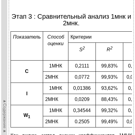
Этап 3 : Сравнительный анализ 1мнк и
2мнк.
Показатель
Способ
Критерии
оценки
2
2
S
R
1МНК
0,2111
99,83%
0,
C
2МНК
0,0772
99,93%
0,0
1МНК
0,01386
93,62%
0,
I
2МНК
0,0209
88,43%
0,
►Содержание►
1МНК
0,34544
99,32%
0,
W
1
2МНК
0.2505
99,49%
0,0