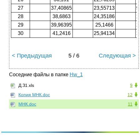
27
37,40865
23,55713
9
28
38,6863
24,35186
1
29
39,96395
25,1466
1
30
41,2416
25,94134
1
< Предыдущая
5 / 6
Следующая >
Соседние файлы в папке
Hw_1
Д.З1.xls
9
Копия МНК.doc
12
МНК.doc
11