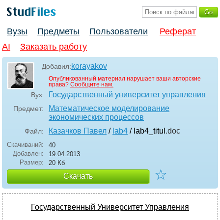
Вузы
Предметы
Пользователи
Реферат
AI
Заказать работу
korayakov
Добавил:
Опубликованный материал нарушает ваши авторские
права?
Сообщите нам.
Государственный университет управления
Вуз:
Математическое моделирование
Предмет:
экономических процессов
Казачков Павел
/
lab4
/ lab4_titul
.doc
Файл:
Скачиваний:
40
Добавлен:
19.04.2013
Размер:
20 Кб
☆
Скачать
Государственный Университет Управления