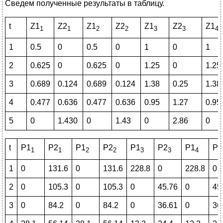
Сведем полученные результаты в таблицу.
t
Z1
Z2
Z1
Z2
Z1
Z2
Z1
1
1
2
2
3
3
4
1
0.5
0
0.5
0
1
0
1
2
0.625
0
0.625
0
1.25
0
1.25
3
0.689
0.124
0.689
0.124
1.38
0.25
1.38
4
0.477
0.636
0.477
0.636
0.95
1.27
0.95
5
0
1.430
0
1.43
0
2.86
0
t
P1
P2
P1
P2
P1
P2
P1
P2
1
1
2
2
3
3
4
1
0
131.6
0
131.6
228.8
0
228.8
0
2
0
105.3
0
105.3
0
45.76
0
45
3
0
84.2
0
84.2
0
36.61
0
36