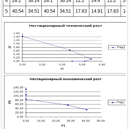
4
28.1
56.14
28.1
56.14
12.2
24.4
12.2
24
5
40.54
34.51
40.54
34.51
17.63
14.91
17.63
14