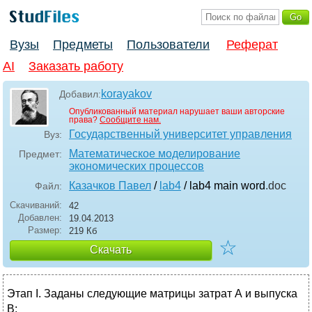
Вузы
Предметы
Пользователи
Реферат
AI
Заказать работу
korayakov
Добавил:
Опубликованный материал нарушает ваши авторские
права?
Сообщите нам.
Государственный университет управления
Вуз:
Математическое моделирование
Предмет:
экономических процессов
Казачков Павел
/
lab4
/ lab4 main word
.doc
Файл:
Скачиваний:
42
Добавлен:
19.04.2013
Размер:
219 Кб
☆
Скачать
Этап I. Заданы следующие матрицы затрат А и выпуска
В: