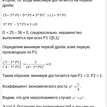
второй, т.е. когда максимум достигается на первой
дроби:
D = 25 – 36 < 0, следовательно, неравенство
выполняется при всех Р1 [0;1].
Определим минимум первой дроби, взяв первую
производную по Р1.
Таким образом, минимум достигается при Р1 = 0, Р2 = 1.
Коэффициент экономического роста
.
Видим, что для неразложимого случая
.
Э
тап II. Построим луч интенсивностей и луч цен на