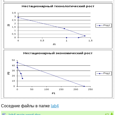
Соседние файлы в папке
lab4
lab4 main word.doc
42