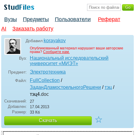
Вузы
Предметы
Пользователи
Реферат
AI
Заказать работу
korayakov
Добавил:
Опубликованный материал нарушает ваши авторские
права?
Сообщите нам.
Национальный исследовательский
Вуз:
университет «МИЭТ»
Электротехника
Предмет:
FullCollection
/
Файл:
ЗаданДламостоельногоРешени
/
тэц
/
тэц4
.doc
Скачиваний:
27
Добавлен:
17.04.2013
Размер:
33 Кб
☆
Скачать