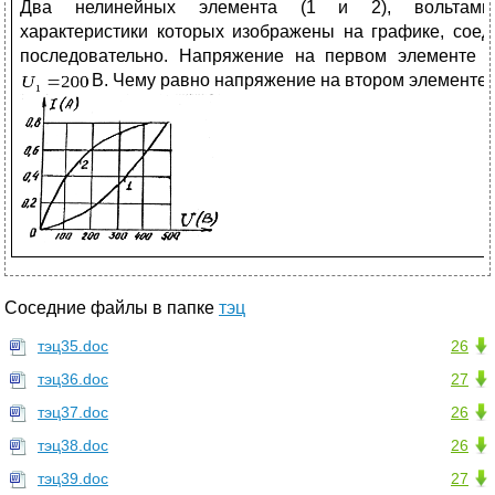
Два нелинейных элемента (1 и 2), вольтамп
характеристики которых изображены на графике, сое
последовательно. Напряжение на первом элементе 
В. Чему равно напряжение на втором элементе
Соседние файлы в папке
тэц
тэц35.doc
26
тэц36.doc
27
тэц37.doc
26
тэц38.doc
26
тэц39.doc
27