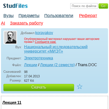
Вузы
Предметы
Пользователи
Реферат
AI
Заказать работу
korayakov
Добавил:
Опубликованный материал нарушает ваши авторские
права?
Сообщите нам.
Национальный исследовательский
Вуз:
университет «МИЭТ»
Электротехника
Предмет:
Лекции
/
Лекции (2 семестр)
/ Trans
.DOC
Файл:
Скачиваний:
98
Добавлен:
17.04.2013
Размер:
627 Кб
☆
Скачать
Лекция 11