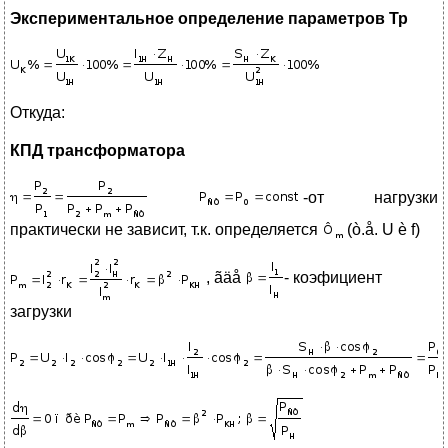
Экспериментальное определение параметров Тр
Откуда:
КПД трансформатора
-от нагрузки
практически не зависит, т.к. определяется
(ò.å. U è f)
, ãäå
- коэфициент
загрузки