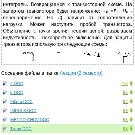
интегралы. Возвращаемся к транзисторной схеме. На
запертом транзисторе будет напряжение:
-
перенапряжение. Но
зависит от сопротивления
нагрузки. Может наступить пробой транзистора.
Объяснение с точки зрения теории цепей: разрываем
индуктивность - некорректное включение. Для защиты
транзистора используются следующие схемы:
Соседние файлы в папке
Лекции (2 семестр)
4.DOC
118
5.DOC
95
Filters.DOC
94
IMPULS.DOC
93
METOD-CHUV.DOC
95
Trans.DOC
98