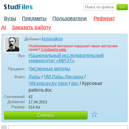
Вузы
Предметы
Пользователи
Реферат
AI
Заказать работу
korayakov
Добавил:
Опубликованный материал нарушает ваши авторские
права?
Сообщите нам.
Национальный исследовательский
Вуз:
университет «МИЭТ»
Численные методы
Предмет:
Лабы
/
ЧМ.Лабы.Лисовец
/
Файл:
ЧМ.курсач.by mice
/
doc
/ Курсовая
работа
.doc
Скачиваний:
42
Добавлен:
17.04.2013
Размер:
514 Кб
☆
Скачать