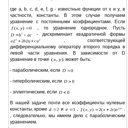
где a, b, c, d, e, f, g - известные функции от x и y, в
частности, константы. В этом случае получаем
уравнение с постоянными коэффициентами. Если
, то уравнение однородное. Пусть
- дискриминант квадратичной формы
, соответствующей
дифференциальному оператору второго порядка в
левой части уравнения. В зависимости от D
уравнение в точке
может быть:
- параболическим, если
- гиперболическим, если
- эллиптическим, если
В нашей задаче почти все коэффициенты нулевые
константы, кроме
и
,
.
, следовательно, мы имеем дело с параболическим
уравнением.