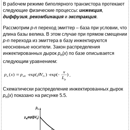
В рабочем режиме биполярного транзистора протекают
следующие физические процессы:
инжекция
,
диффузия
,
рекомбинация
и
экстракция
.
Рассмотрим
р‑n
переход эмиттер – база при условии, что
длина базы велика. В этом случае при прямом смещении
р‑n
перехода из эмиттера в базу инжектируются
неосновные носители. Закон распределения
инжектированных дырок
р
(
х
) по базе описывается
n
следующим уравнением:
.
Схематически распределение инжектированных дырок
р
(
х
) показано на рисунке 5.5.
n