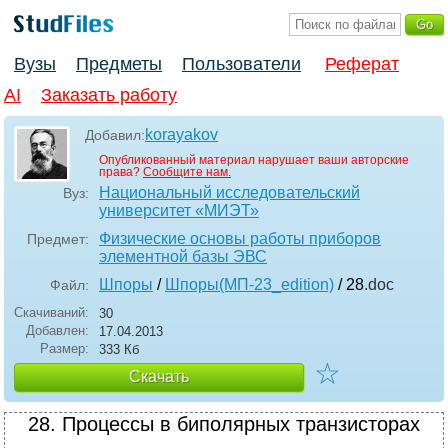
Вузы
Предметы
Пользователи
Реферат
AI
Заказать работу
korayakov
Добавил:
Опубликованный материал нарушает ваши авторские
права?
Сообщите нам.
Национальный исследовательский
Вуз:
университет «МИЭТ»
Физические основы работы приборов
Предмет:
элементной базы ЭВС
Шпоры
/
Шпоры(МП-23_edition)
/ 28
.doc
Файл:
Скачиваний:
30
Добавлен:
17.04.2013
Размер:
333 Кб
☆
Скачать
28. Процессы в биполярных транзисторах