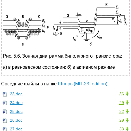
Рис. 5.6. Зонная диаграмма биполярного транзистора:
а
) в равновесном состоянии;
б
) в активном режиме
Соседние файлы в папке
Шпоры(МП-23_edition)
23.doc
36
24.doc
29
25.doc
32
26.doc
29
27.doc
33