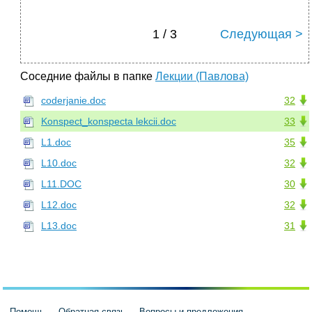
1 / 3
Следующая >
Соседние файлы в папке
Лекции (Павлова)
coderjanie.doc
32
Konspect_konspecta lekcii.doc
33
L1.doc
35
L10.doc
32
L11.DOC
30
L12.doc
32
L13.doc
31
Помощь
Обратная связь
Вопросы и предложения