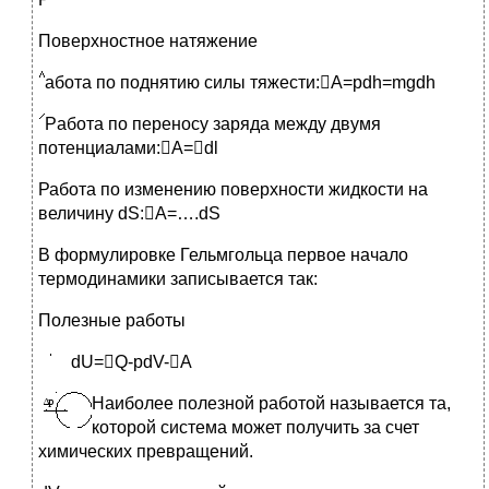
Поверхностное натяжение
абота по поднятию силы тяжести:A=pdh=mgdh
Р
абота по переносу заряда между двумя
потенциалами:A=dl
Работа по изменению поверхности жидкости на
величину dS:A=….dS
В формулировке Гельмгольца первое начало
термодинамики записывается так:
Полезные работы
dU=Q-pdV-A
Н
аиболее полезной работой называется та,
которой система может получить за счет
химических превращений.