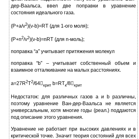
дер-Ваальса, ввел две поправки в уравнение
состояния идеального газа.
2
(P+a/ν
)(ν-b)=RT (для 1-ого моля);
2
2
(P+n
/ν
)(ν-b)=nRT (для n-моль);
поправка “a” учитывает притяжения молекул
поправка “b” – учитывает собственный объем и
взаимное отталкивание на малых расстояниях.
2
2
a=27R
T
/64
b=RT
/8
крит
к
крит
Недостаток: для различных газов a и b различны,
поэтому уравнение Ван-дер-Ваальса не является
универсальным, хотя многие годы (реал.) поддаются
под описание этого уравнения.
Уравнение не работает при высоких давлениях и в
критической точке. Значит теория состояний для всех