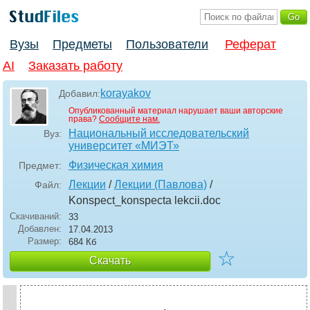
Вузы
Предметы
Пользователи
Реферат
AI
Заказать работу
korayakov
Добавил:
Опубликованный материал нарушает ваши авторские
права?
Сообщите нам.
Национальный исследовательский
Вуз:
университет «МИЭТ»
Физическая химия
Предмет:
Лекции
/
Лекции (Павлова)
/
Файл:
Konspect_konspecta lekcii
.doc
Скачиваний:
33
Добавлен:
17.04.2013
Размер:
684 Кб
☆
Скачать