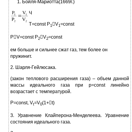
Бойля-Мариотта(1669г.)
Ч
T=const P
V
=const
1
1
PV=const P
V
=const
2
2
ем больше и сильнее сжат газ, тем более он
пружинит.
2. Шарля-Гейлюсака.
(закон теплового расширения газа) – объем данной
массы идеального газа при p=const линейно
возрастает с температурой.
P=const, V
=V
(1+t)
t
0
3. Уравнение Клайперона-Менделеева. Уравнение
состояния идеального газа.