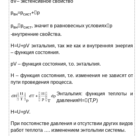
dV– экстенсивное свойство
р
=р
+р
вн
сист
р
р
, значит в равновесных условияхр
вн
сист
-внутренние свойства.
H=U+pV энтальпия, так же как и внутренняя энергия
– функция состояния.
рV – функция состояния, т.о. энтальпия.
Н – функция состояния, т.е. изменения не зависят от
пути проведения процесса.
Э
нтальпия: функция теплоты и
давленияH=(T,P)
H=U+pV.
При постоянстве давления и отсутствии других видов
работ теплота …. изменением энтольпии системы.